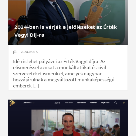
2024-ben is várják a jelöléseket az Érték
Vagy! Díj-ra
2024.08.07.
Idén is lehet pályázni az Érték Vagy! díjra. Az
elismeréssel azokat a munkáltatókat és civil
szervezeteket ismerik el, amelyek nagyban
hozzájárulnak a megváltozott munkaképességű
emberek [...]