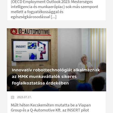
(OECD Employment Outlook 2023: Mesterséges
intelligencia és munkaerőpiac) sok más szempont
mellett a fogyatékossággal és
egészségkárosodással [...]
Innovatív robottechnológiát alkalmaznak
az MMK munkavállalók sikeres
foglalkoztatása érdekében
2023.07.17.
Múlt héten Kecskeméten mutatta be a Viapan
Group és a Q-Automotive Kft. az INSERT pilot