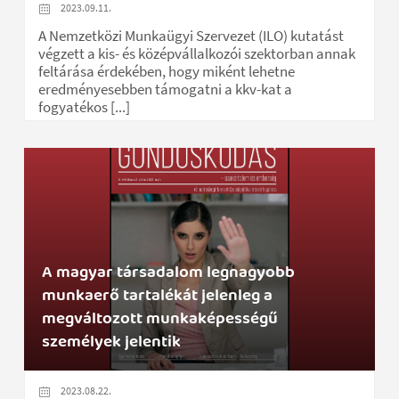
2023.09.11.
A Nemzetközi Munkaügyi Szervezet (ILO) kutatást
végzett a kis- és középvállalkozói szektorban annak
feltárása érdekében, hogy miként lehetne
eredményesebben támogatni a kkv-kat a
fogyatékos [...]
A magyar társadalom legnagyobb
munkaerő tartalékát jelenleg a
megváltozott munkaképességű
személyek jelentik
2023.08.22.