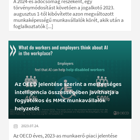
A 2024-es adócsomag részeként, egy
törvénymódosítást követően a jogalkotó 2023.
augusztus 1-től kibővítette azon megváltozott
munkaképességű munkavállalók körét, akik után a
foglalkoztatók [...]
Az OECD jelentése szerint a mesterséges
intelligencia összességében javíthatja a
fogyatékos és MMK munkavállalók
helyzetét
2023.07.24.
Az OECD éves, 2023-as munkaerő-piaci jelentése