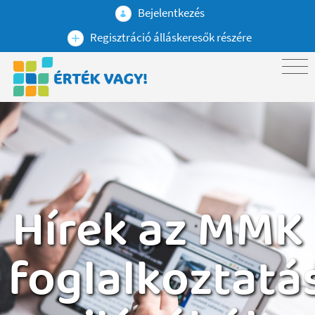
Bejelentkezés
Regisztráció álláskeresők részére
Hírek az MMK
foglalkoztatá