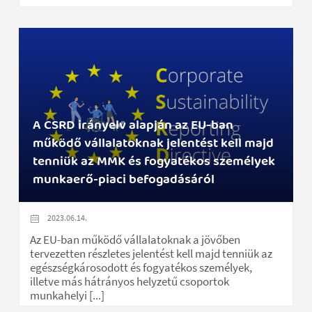
A CSRD irányelv alapján az EU-ban
működő vállalatoknak jelentést kell majd
tenniük az MMK és fogyatékos személyek
munkaerő-piaci befogadásáról
2023.06.14.
Az EU-ban működő vállalatoknak a jövőben
tervezetten részletes jelentést kell majd tenniük az
egészségkárosodott és fogyatékos személyek,
illetve más hátrányos helyzetű csoportok
munkahelyi [...]