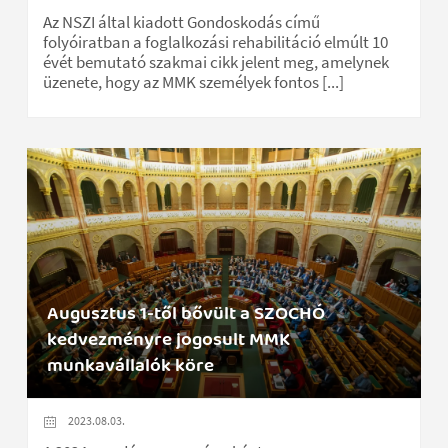
Az NSZI által kiadott Gondoskodás című
folyóiratban a foglalkozási rehabilitáció elmúlt 10
évét bemutató szakmai cikk jelent meg, amelynek
üzenete, hogy az MMK személyek fontos [...]
Augusztus 1-től bővült a SZOCHÓ
kedvezményre jogosult MMK
munkavállalók köre
2023.08.03.