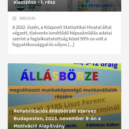
elemzése - 1. rész
2023.12.01.
A 2022. őszén, a Központi Statisztikai Hivatal által
végzett, tízévente ismétlődő Népszámlálás adatai
szerint a foglalkoztatottság közel 50%-os volt a
fogyatékossággal és súlyos [...]
Rehabilitációs állásbörzét szervez
Budapesten, 2023. november 8-án a
Motiváció Alapítvány