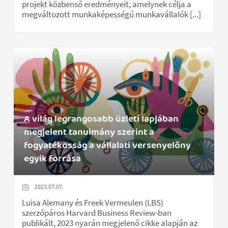
projekt közbenső eredményeit, amelynek célja a
megváltozott munkaképességű munkavállalók [...]
A világ legrangosabb üzleti lapjában
megjelent tanulmány szerint a
fogyatékosság a vállalati versenyelőny
egyik forrása
2023.07.07.
Luisa Alemany és Freek Vermeulen (LBS)
szerzőpáros Harvard Business Review-ban
publikált, 2023 nyarán megjelenő cikke alapján az