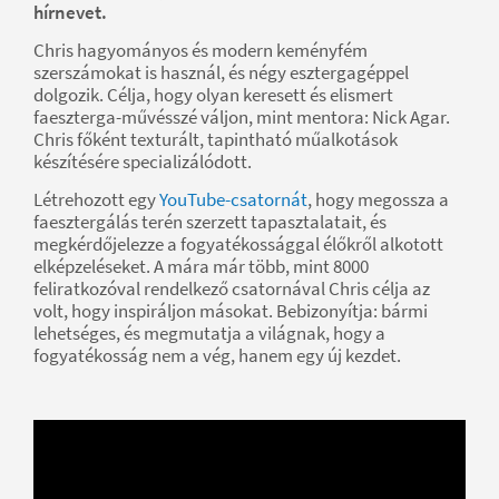
hírnevet.
Chris hagyományos és modern keményfém
szerszámokat is használ, és négy esztergagéppel
dolgozik. Célja, hogy olyan keresett és elismert
faeszterga-művésszé váljon, mint mentora: Nick Agar.
Chris főként texturált, tapintható műalkotások
készítésére specializálódott.
Létrehozott egy
YouTube-csatornát
, hogy megossza a
faesztergálás terén szerzett tapasztalatait, és
megkérdőjelezze a fogyatékossággal élőkről alkotott
elképzeléseket. A mára már több, mint 8000
feliratkozóval rendelkező csatornával Chris célja az
volt, hogy inspiráljon másokat. Bebizonyítja: bármi
lehetséges, és megmutatja a világnak, hogy a
fogyatékosság nem a vég, hanem egy új kezdet.