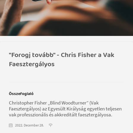
"Forogj tovább" - Chris Fisher a Vak
Faesztergályos
Összefoglaló
Christopher Fisher „Blind Woodturner” (Vak
Faesztergályos) az Egyesült Királyság egyetlen teljesen
vak professzionális és akkreditált faesztergályosa.
2022. December 28.