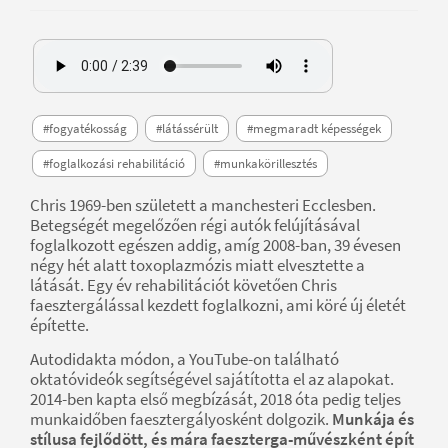
#fogyatékosság
#látássérült
#megmaradt képességek
#foglalkozási rehabilitáció
#munkakörillesztés
Chris 1969-ben született a manchesteri Ecclesben.
Betegségét megelőzően régi autók felújításával
foglalkozott egészen addig, amíg 2008-ban, 39 évesen
négy hét alatt toxoplazmózis miatt elvesztette a
látását. Egy év rehabilitációt követően Chris
faesztergálással kezdett foglalkozni, ami köré új életét
építette.
Autodidakta módon, a YouTube-on található
oktatóvideók segítségével sajátította el az alapokat.
2014-ben kapta első megbízását, 2018 óta pedig teljes
munkaidőben faesztergályosként dolgozik.
Munkája és
stílusa fejlődött, és mára faeszterga-művészként épít