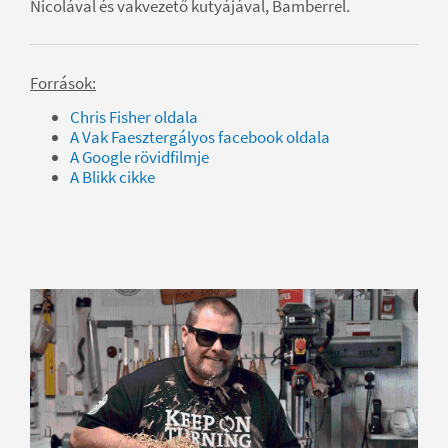
Nicolával és vakvezető kutyájával, Bamberrel.
Források:
Chris Fisher oldala
A Vak Faesztergályos facebook oldala
A Google rövidfilmje
A Blikk cikke