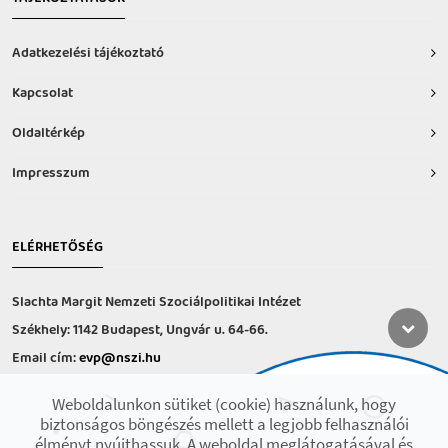
Adatkezelési tájékoztató
Kapcsolat
Oldaltérkép
Impresszum
ELÉRHETŐSÉG
Slachta Margit Nemzeti Szociálpolitikai Intézet
Székhely: 1142 Budapest, Ungvár u. 64-66.
Email cím:
evp@nszi.hu
Információs vonal: +36 30 682-6371
Weboldalunkon sütiket (cookie) használunk, hogy
hétfő-csütörtök: 8:00-16:00
biztonságos böngészés mellett a legjobb felhasználói
péntek: 8:00-14.00
élményt nyújthassuk. A weboldal meglátogatásával és