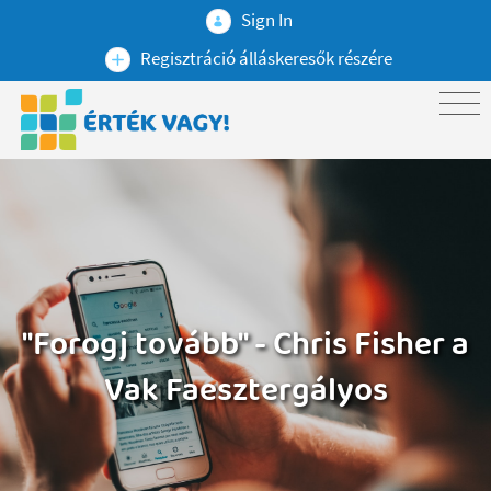
Sign In
Regisztráció álláskeresők részére
"Forogj tovább" - Chris Fisher a
Vak Faesztergályos