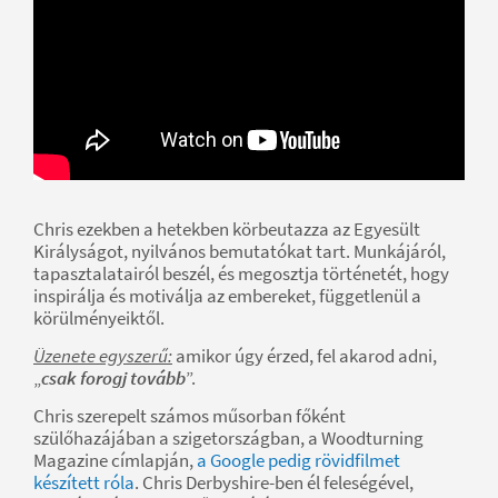
Chris ezekben a hetekben körbeutazza az Egyesült
Királyságot, nyilvános bemutatókat tart. Munkájáról,
tapasztalatairól beszél, és megosztja történetét, hogy
inspirálja és motiválja az embereket, függetlenül a
körülményeiktől.
Üzenete egyszerű:
amikor úgy érzed, fel akarod adni,
„
csak forogj tovább
”.
Chris szerepelt számos műsorban főként
szülőhazájában a szigetországban, a Woodturning
Magazine címlapján,
a Google pedig rövidfilmet
készített róla
. Chris Derbyshire-ben él feleségével,