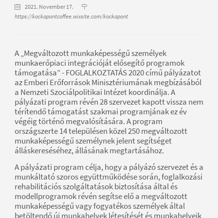
2021. November 17.
https://kockapontcoffee.wixsite.com/kockapont
A „Megváltozott munkaképességű személyek
munkaerőpiaci integrációját elősegítő programok
támogatása” - FOGLALKOZTATÁS 2020 című pályázatot
az Emberi Erőforrások Minisztériumának megbízásából
a Nemzeti Szociálpolitikai Intézet koordinálja. A
pályázati program révén 28 szervezet kapott vissza nem
térítendő támogatást szakmai programjának ez év
végéig történő megvalósítására. A program
országszerte 14 településen közel 250 megváltozott
munkaképességű személynek jelent segítséget
álláskereséséhez, állásának megtartásához.
A pályázati program célja, hogy a pályázó szervezet és a
munkáltató szoros együttműködése során, foglalkozási
rehabilitációs szolgáltatások biztosítása által és
modellprogramok révén segítse elő a megváltozott
munkaképességű vagy fogyatékos személyek által
betöltendő új munkahelyek létesítését és munkahelyeik