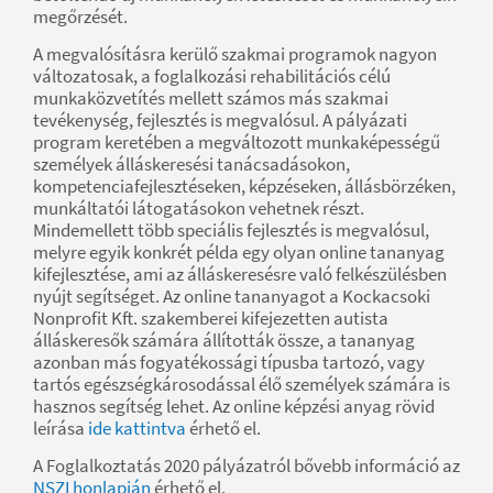
megőrzését.
A megvalósításra kerülő szakmai programok nagyon
változatosak, a foglalkozási rehabilitációs célú
munkaközvetítés mellett számos más szakmai
tevékenység, fejlesztés is megvalósul. A pályázati
program keretében a megváltozott munkaképességű
személyek álláskeresési tanácsadásokon,
kompetenciafejlesztéseken, képzéseken, állásbörzéken,
munkáltatói látogatásokon vehetnek részt.
Mindemellett több speciális fejlesztés is megvalósul,
melyre egyik konkrét példa egy olyan online tananyag
kifejlesztése, ami az álláskeresésre való felkészülésben
nyújt segítséget. Az online tananyagot a Kockacsoki
Nonprofit Kft. szakemberei kifejezetten autista
álláskeresők számára állították össze, a tananyag
azonban más fogyatékossági típusba tartozó, vagy
tartós egészségkárosodással élő személyek számára is
hasznos segítség lehet. Az online képzési anyag rövid
leírása
ide kattintva
érhető el.
A Foglalkoztatás 2020 pályázatról bővebb információ az
NSZI honlapján
érhető el.