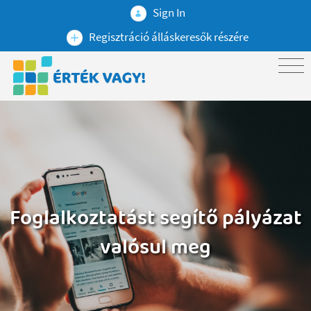
Sign In
Regisztráció álláskeresők részére
Foglalkoztatást segítő pályázat
valósul meg