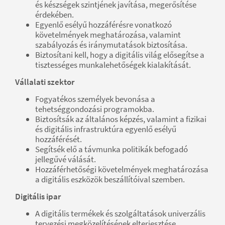
és készségek szintjének javítása, megerősítése
érdekében.
Egyenlő esélyű hozzáférésre vonatkozó
követelmények meghatározása, valamint
szabályozás és iránymutatások biztosítása.
Biztosítani kell, hogy a digitális világ elősegítse a
tisztességes munkalehetőségek kialakítását.
Vállalati szektor
Fogyatékos személyek bevonása a
tehetséggondozási programokba.
Biztosítsák az általános képzés, valamint a fizikai
és digitális infrastruktúra egyenlő esélyű
hozzáférését.
Segítsék elő a távmunka politikák befogadó
jellegűvé válását.
Hozzáférhetőségi követelmények meghatározása
a digitális eszközök beszállítóival szemben.
Digitális ipar
A digitális termékek és szolgáltatások univerzális
tervezési megközelítésének elterjesztése.