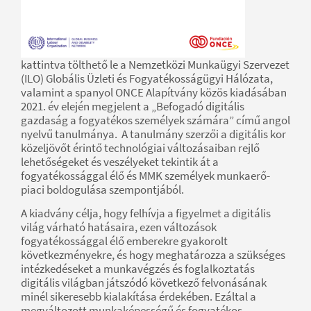
kattintva tölthető le a Nemzetközi Munkaügyi Szervezet
(ILO) Globális Üzleti és Fogyatékosságügyi Hálózata,
valamint a spanyol ONCE Alapítvány közös kiadásában
2021. év elején megjelent a „Befogadó digitális
gazdaság a fogyatékos személyek számára” című angol
nyelvű tanulmánya. A tanulmány szerzői a digitális kor
közeljövőt érintő technológiai változásaiban rejlő
lehetőségeket és veszélyeket tekintik át a
fogyatékossággal élő és MMK személyek munkaerő-
piaci boldogulása szempontjából.
A kiadvány célja, hogy felhívja a figyelmet a digitális
világ várható hatásaira, ezen változások
fogyatékossággal élő emberekre gyakorolt
következményekre, és hogy meghatározza a szükséges
intézkedéseket a munkavégzés és foglalkoztatás
digitális világban játszódó következő felvonásának
minél sikeresebb kialakítása érdekében. Ezáltal a
megváltozott munkaképességű és fogyatékos