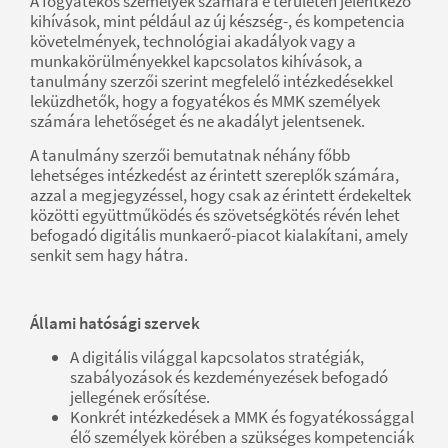
A fogyatékos személyek számára e területen jelentkező
kihívások, mint például az új készség-, és kompetencia
követelmények, technológiai akadályok vagy a
munkakörülményekkel kapcsolatos kihívások, a
tanulmány szerzői szerint megfelelő intézkedésekkel
leküzdhetők, hogy a fogyatékos és MMK személyek
számára lehetőséget és ne akadályt jelentsenek.
A tanulmány szerzői bemutatnak néhány főbb
lehetséges intézkedést az érintett szereplők számára,
azzal a megjegyzéssel, hogy csak az érintett érdekeltek
közötti együttműködés és szövetségkötés révén lehet
befogadó digitális munkaerő-piacot kialakítani, amely
senkit sem hagy hátra.
Állami hatósági szervek
A digitális világgal kapcsolatos stratégiák,
szabályozások és kezdeményezések befogadó
jellegének erősítése.
Konkrét intézkedések a MMK és fogyatékossággal
élő személyek körében a szükséges kompetenciák