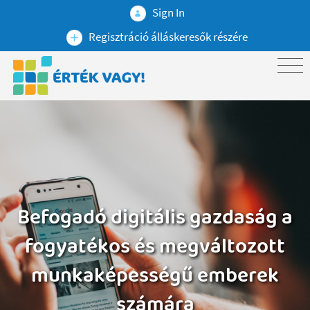
Sign In
Regisztráció álláskeresők részére
Befogadó digitális gazdaság a
fogyatékos és megváltozott
munkaképességű emberek
számára