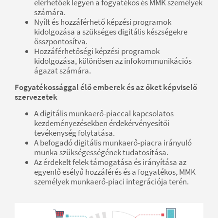
elérhetőek legyen a fogyatékos és MMK személyek
számára.
Nyílt és hozzáférhető képzési programok
kidolgozása a szükséges digitális készségekre
összpontosítva.
Hozzáférhetőségi képzési programok
kidolgozása, különösen az infokommunikációs
ágazat számára.
Fogyatékossággal élő emberek és az őket képviselő
szervezetek
A digitális munkaerő-piaccal kapcsolatos
kezdeményezésekben érdekérvényesítői
tevékenység folytatása.
A befogadó digitális munkaerő-piacra irányuló
munka szükségességének tudatosítása.
Az érdekelt felek támogatása és irányítása az
egyenlő esélyű hozzáférés és a fogyatékos, MMK
személyek munkaerő-piaci integrációja terén.