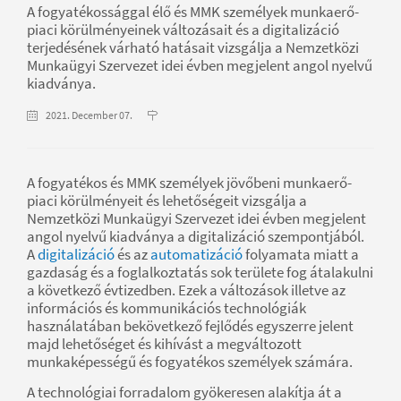
A fogyatékossággal élő és MMK személyek munkaerő-
piaci körülményeinek változásait és a digitalizáció
terjedésének várható hatásait vizsgálja a Nemzetközi
Munkaügyi Szervezet idei évben megjelent angol nyelvű
kiadványa.
2021. December 07.
A fogyatékos és MMK személyek jövőbeni munkaerő-
piaci körülményeit és lehetőségeit vizsgálja a
Nemzetközi Munkaügyi Szervezet idei évben megjelent
angol nyelvű kiadványa a digitalizáció szempontjából.
A
digitalizáció
és az
automatizáció
folyamata miatt a
gazdaság és a foglalkoztatás sok területe fog átalakulni
a következő évtizedben. Ezek a változások illetve az
információs és kommunikációs technológiák
használatában bekövetkező fejlődés egyszerre jelent
majd lehetőséget és kihívást a megváltozott
munkaképességű és fogyatékos személyek számára.
A technológiai forradalom gyökeresen alakítja át a