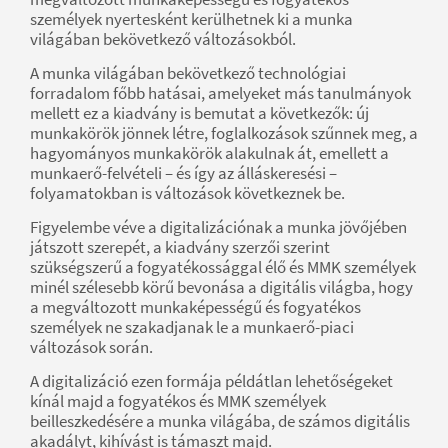
személyek nyertesként kerülhetnek ki a munka
világában bekövetkező változásokból.
A munka világában bekövetkező technológiai
forradalom főbb hatásai, amelyeket más tanulmányok
mellett ez a kiadvány is bemutat a következők: új
munkakörök jönnek létre, foglalkozások szűnnek meg, a
hagyományos munkakörök alakulnak át, emellett a
munkaerő-felvételi – és így az álláskeresési –
folyamatokban is változások következnek be.
Figyelembe véve a digitalizációnak a munka jövőjében
játszott szerepét, a kiadvány szerzői szerint
szükségszerű a fogyatékossággal élő és MMK személyek
minél szélesebb körű bevonása a digitális világba, hogy
a megváltozott munkaképességű és fogyatékos
személyek ne szakadjanak le a munkaerő-piaci
változások során.
A digitalizáció ezen formája példátlan lehetőségeket
kínál majd a fogyatékos és MMK személyek
beilleszkedésére a munka világába, de számos digitális
akadályt, kihívást is támaszt majd.