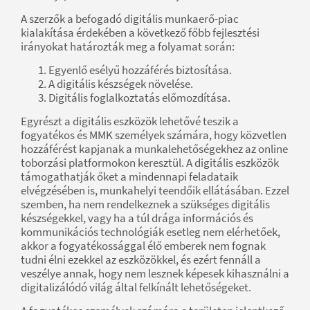
A szerzők a befogadó digitális munkaerő-piac
kialakítása érdekében a következő főbb fejlesztési
irányokat határozták meg a folyamat során:
Egyenlő esélyű hozzáférés biztosítása.
A digitális készségek növelése.
Digitális foglalkoztatás előmozdítása.
Egyrészt a digitális eszközök lehetővé teszik a
fogyatékos és MMK személyek számára, hogy közvetlen
hozzáférést kapjanak a munkalehetőségekhez az online
toborzási platformokon keresztül. A digitális eszközök
támogathatják őket a mindennapi feladataik
elvégzésében is, munkahelyi teendőik ellátásában. Ezzel
szemben, ha nem rendelkeznek a szükséges digitális
készségekkel, vagy ha a túl drága információs és
kommunikációs technológiák esetleg nem elérhetőek,
akkor a fogyatékossággal élő emberek nem fognak
tudni élni ezekkel az eszközökkel, és ezért fennáll a
veszélye annak, hogy nem lesznek képesek kihasználni a
digitalizálódó világ által felkínált lehetőségeket.