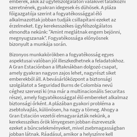
emberek, akik az ügyfélszolgálaton valakivel találkozni
szeretnének, gyakran idegesek és dühösek. A pláza
főigazgatója szerint a fogyatékossággal élő
alkalmazottak jobban tudják csillapítani ezeket az
érzelmeket. Egy kerekesszékes ügyfélszolgálatos
elmondta nekünk: "Amint meglátnak engem bejönni,
megnyugszanak". Fogyatékossága előnyösnek
bizonyult a munkája során.
Bizonyos munkakörökben a fogyatékosság egyes
aspektusai valóban jól illeszkedhetnek a feladatokhoz.
A Gran Estaciónban a liftaknákban dolgozó csapat,
amely gyakran nagyon zajos lehet, nagyrészt siket
emberekből áll. A bevásárlóközpont a biztonsági
szolgálatot a Seguridad Burns de Colombia nevű
céghez szervezi ki (ma már a multinacionális Securitas
része), amely fogyatékossággal élő embereket alkalmaz
biztonsági őrként. A plázában gyakori probléma a
zsebtolvajlás, különösen, ha nagy a tömeg. Ahogy a
Gran Estación vezetői elmagyarázták nekünk, a
kerekesszékes őrök lényegesen jobban észreveszik
ezeket a bűncselekményeket, mivel zsebmagasságban
jobban látnak. Ráadásul, amikor a helyszínre kell