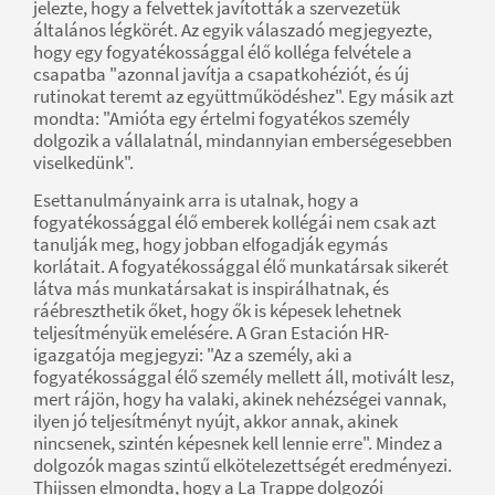
jelezte, hogy a felvettek javították a szervezetük
általános légkörét. Az egyik válaszadó megjegyezte,
hogy egy fogyatékossággal élő kolléga felvétele a
csapatba "azonnal javítja a csapatkohéziót, és új
rutinokat teremt az együttműködéshez". Egy másik azt
mondta: "Amióta egy értelmi fogyatékos személy
dolgozik a vállalatnál, mindannyian emberségesebben
viselkedünk".
Esettanulmányaink arra is utalnak, hogy a
fogyatékossággal élő emberek kollégái nem csak azt
tanulják meg, hogy jobban elfogadják egymás
korlátait. A fogyatékossággal élő munkatársak sikerét
látva más munkatársakat is inspirálhatnak, és
ráébreszthetik őket, hogy ők is képesek lehetnek
teljesítményük emelésére. A Gran Estación HR-
igazgatója megjegyzi: "Az a személy, aki a
fogyatékossággal élő személy mellett áll, motivált lesz,
mert rájön, hogy ha valaki, akinek nehézségei vannak,
ilyen jó teljesítményt nyújt, akkor annak, akinek
nincsenek, szintén képesnek kell lennie erre". Mindez a
dolgozók magas szintű elkötelezettségét eredményezi.
Thijssen elmondta, hogy a La Trappe dolgozói