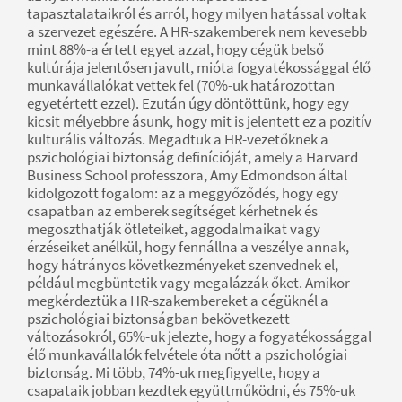
tapasztalataikról és arról, hogy milyen hatással voltak
a szervezet egészére. A HR-szakemberek nem kevesebb
mint 88%-a értett egyet azzal, hogy cégük belső
kultúrája jelentősen javult, mióta fogyatékossággal élő
munkavállalókat vettek fel (70%-uk határozottan
egyetértett ezzel). Ezután úgy döntöttünk, hogy egy
kicsit mélyebbre ásunk, hogy mit is jelentett ez a pozitív
kulturális változás. Megadtuk a HR-vezetőknek a
pszichológiai biztonság definícióját, amely a Harvard
Business School professzora, Amy Edmondson által
kidolgozott fogalom: az a meggyőződés, hogy egy
csapatban az emberek segítséget kérhetnek és
megoszthatják ötleteiket, aggodalmaikat vagy
érzéseiket anélkül, hogy fennállna a veszélye annak,
hogy hátrányos következményeket szenvednek el,
például megbüntetik vagy megalázzák őket. Amikor
megkérdeztük a HR-szakembereket a cégüknél a
pszichológiai biztonságban bekövetkezett
változásokról, 65%-uk jelezte, hogy a fogyatékossággal
élő munkavállalók felvétele óta nőtt a pszichológiai
biztonság. Mi több, 74%-uk megfigyelte, hogy a
csapataik jobban kezdtek együttműködni, és 75%-uk