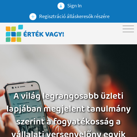
Sign In
Regisztráció álláskeresők részére
A világ legrangosabb üzleti
lapjában megjelent tanulmány
szerint a fogyatékosság a
vállalati versenyelőny egyik