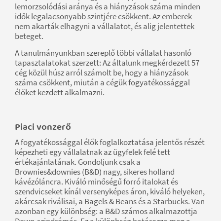
lemorzsolódási aránya és a hiányzások száma minden
idők legalacsonyabb szintjére csökkent. Az emberek
nem akarták elhagyni a vállalatot, és alig jelentettek
beteget.
A tanulmányunkban szereplő többi vállalat hasonló
tapasztalatokat szerzett: Az általunk megkérdezett 57
cég közül húsz arról számolt be, hogy a hiányzások
száma csökkent, miután a cégük fogyatékossággal
élőket kezdett alkalmazni.
Piaci vonzerő
A fogyatékossággal élők foglalkoztatása jelentős részét
képezheti egy vállalatnak az ügyfelek felé tett
értékajánlatának. Gondoljunk csak a
Brownies&downies (B&D) nagy, sikeres holland
kávézóláncra. Kiváló minőségű forró italokat és
szendvicseket kínál versenyképes áron, kiváló helyeken,
akárcsak riválisai, a Bagels & Beans és a Starbucks. Van
azonban egy különbség: a B&D számos alkalmazottja
Down-szindrómás. Ez a különbség határozza meg a