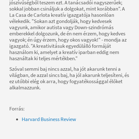
jószívűségből teszem ezt. A tanácsadói nagyszerűek;
sokkal jobban csináljuk a dolgokat, mint korábban". A
La Casa de Carlota kreatív igazgatója hasonlóan
vélekedik. "Sokan azt gondolják, hogy kedvesek
vagyunk, amikor autista vagy Down-szindrómás
emberekkel dolgozunk, de én nem érzem, hogy kedves
vagyok; én úgy érzem, hogy okos vagyok!" - mondja az
igazgató. "A kreativitásuk egyedülálló formáját
használom ki, amelyet a kreatív iparban eddig nem
használtak ki teljes mértékben."
Szóval semmi baj nincs azzal, ha jót akarunk tenni a
világban, de azzal sincs baj, ha jól akarunk teljesíteni, és
ez utóbbi elég ok arra, hogy fogyatékossággal élőket
alkalmazzunk.
Forrás:
Harvard Business Review