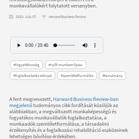
munkavállalókért folytatott versenyben.
2023. July 07.
Harvard Business Review
#fogyatékosság
#nyílt munkaerőpiac
#foglalkoztatás előnyei
#szemléletformálás
#tanulmány
A fent megnevezett,
Harward Business Review-ban
megjelenő
tudományos cikk fordítását közöljük az
alábbiakban, a megváltozott munkaképességű és
fogyatékos munkavállalók foglalkoztatása, a
munkaadók szemléletformálása, a társadalmi
érzékenyítés és a foglalkozási rehabilitáció eszközeinek
lehetséges bővítése érdekében.