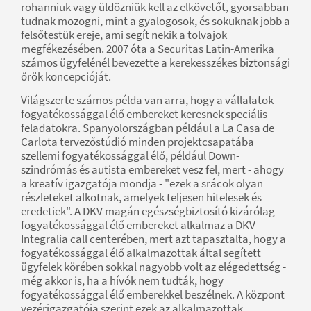
rohanniuk vagy üldözniük kell az elkövetőt, gyorsabban
tudnak mozogni, mint a gyalogosok, és sokuknak jobb a
felsőtestük ereje, ami segít nekik a tolvajok
megfékezésében. 2007 óta a Securitas Latin-Amerika
számos ügyfelénél bevezette a kerekesszékes biztonsági
őrök koncepcióját.
Világszerte számos példa van arra, hogy a vállalatok
fogyatékossággal élő embereket keresnek speciális
feladatokra. Spanyolországban például a La Casa de
Carlota tervezőstúdió minden projektcsapatába
szellemi fogyatékossággal élő, például Down-
szindrómás és autista embereket vesz fel, mert - ahogy
a kreatív igazgatója mondja - "ezek a srácok olyan
részleteket alkotnak, amelyek teljesen hitelesek és
eredetiek". A DKV magán egészségbiztosító kizárólag
fogyatékossággal élő embereket alkalmaz a DKV
Integralia call centerében, mert azt tapasztalta, hogy a
fogyatékossággal élő alkalmazottak által segített
ügyfelek körében sokkal nagyobb volt az elégedettség -
még akkor is, ha a hívók nem tudták, hogy
fogyatékossággal élő emberekkel beszélnek. A központ
vezérigazgatója szerint ezek az alkalmazottak