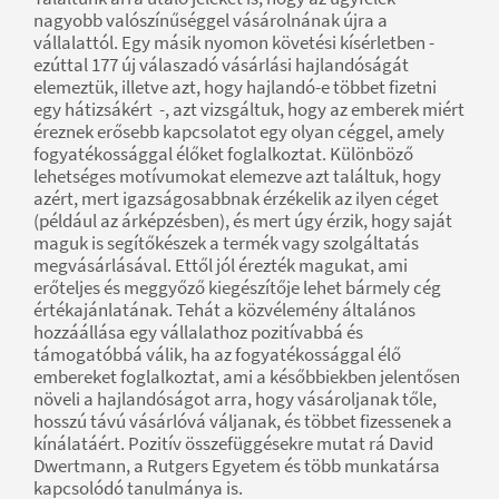
nagyobb valószínűséggel vásárolnának újra a
vállalattól. Egy másik nyomon követési kísérletben -
ezúttal 177 új válaszadó vásárlási hajlandóságát
elemeztük, illetve azt, hogy hajlandó-e többet fizetni
egy hátizsákért -, azt vizsgáltuk, hogy az emberek miért
éreznek erősebb kapcsolatot egy olyan céggel, amely
fogyatékossággal élőket foglalkoztat. Különböző
lehetséges motívumokat elemezve azt találtuk, hogy
azért, mert igazságosabbnak érzékelik az ilyen céget
(például az árképzésben), és mert úgy érzik, hogy saját
maguk is segítőkészek a termék vagy szolgáltatás
megvásárlásával. Ettől jól érezték magukat, ami
erőteljes és meggyőző kiegészítője lehet bármely cég
értékajánlatának. Tehát a közvélemény általános
hozzáállása egy vállalathoz pozitívabbá és
támogatóbbá válik, ha az fogyatékossággal élő
embereket foglalkoztat, ami a későbbiekben jelentősen
növeli a hajlandóságot arra, hogy vásároljanak tőle,
hosszú távú vásárlóvá váljanak, és többet fizessenek a
kínálatáért. Pozitív összefüggésekre mutat rá David
Dwertmann, a Rutgers Egyetem és több munkatársa
kapcsolódó tanulmánya is.