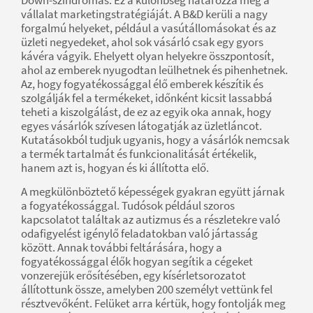
vállalat marketingstratégiáját. A B&D kerüli a nagy
forgalmú helyeket, például a vasútállomásokat és az
üzleti negyedeket, ahol sok vásárló csak egy gyors
kávéra vágyik. Ehelyett olyan helyekre összpontosít,
ahol az emberek nyugodtan leülhetnek és pihenhetnek.
Az, hogy fogyatékossággal élő emberek készítik és
szolgálják fel a termékeket, időnként kicsit lassabbá
teheti a kiszolgálást, de ez az egyik oka annak, hogy
egyes vásárlók szívesen látogatják az üzletláncot.
Kutatásokból tudjuk ugyanis, hogy a vásárlók nemcsak
a termék tartalmát és funkcionalitását értékelik,
hanem azt is, hogyan és ki állította elő.
A megkülönböztető képességek gyakran együtt járnak
a fogyatékossággal. Tudósok például szoros
kapcsolatot találtak az autizmus és a részletekre való
odafigyelést igénylő feladatokban való jártasság
között. Annak további feltárására, hogy a
fogyatékossággal élők hogyan segítik a cégeket
vonzerejük erősítésében, egy kísérletsorozatot
állítottunk össze, amelyben 200 személyt vettünk fel
résztvevőként. Felüket arra kértük, hogy fontolják meg