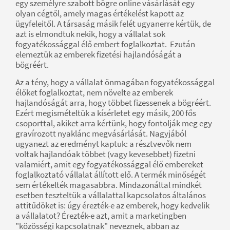
egy személyre szabott bögre online vásárlását egy
olyan cégtől, amely magas értékelést kapott az
ügyfeleitől. A társaság másik felét ugyanerre kértük, de
azt is elmondtuk nekik, hogy a vállalat sok
fogyatékossággal élő embert foglalkoztat. Ezután
elemeztük az emberek fizetési hajlandóságát a
bögréért.
Az a tény, hogy a vállalat önmagában fogyatékossággal
élőket foglalkoztat, nem növelte az emberek
hajlandóságát arra, hogy többet fizessenek a bögréért.
Ezért megismételtük a kísérletet egy másik, 200 fős
csoporttal, akiket arra kértünk, hogy fontolják meg egy
gravírozott nyaklánc megvásárlását. Nagyjából
ugyanezt az eredményt kaptuk: a résztvevők nem
voltak hajlandóak többet (vagy kevesebbet) fizetni
valamiért, amit egy fogyatékossággal élő embereket
foglalkoztató vállalat állított elő. A termék minőségét
sem értékelték magasabbra. Mindazonáltal mindkét
esetben teszteltük a vállalattal kapcsolatos általános
attitűdöket is: úgy érezték-e az emberek, hogy kedvelik
a vállalatot? Érezték-e azt, amit a marketingben
"közösségi kapcsolatnak" neveznek, abban az