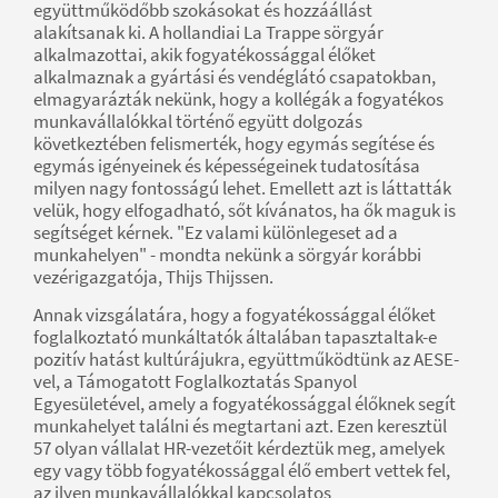
együttműködőbb szokásokat és hozzáállást
alakítsanak ki. A hollandiai La Trappe sörgyár
alkalmazottai, akik fogyatékossággal élőket
alkalmaznak a gyártási és vendéglátó csapatokban,
elmagyarázták nekünk, hogy a kollégák a fogyatékos
munkavállalókkal történő együtt dolgozás
következtében felismerték, hogy egymás segítése és
egymás igényeinek és képességeinek tudatosítása
milyen nagy fontosságú lehet. Emellett azt is láttatták
velük, hogy elfogadható, sőt kívánatos, ha ők maguk is
segítséget kérnek. "Ez valami különlegeset ad a
munkahelyen" - mondta nekünk a sörgyár korábbi
vezérigazgatója, Thijs Thijssen.
Annak vizsgálatára, hogy a fogyatékossággal élőket
foglalkoztató munkáltatók általában tapasztaltak-e
pozitív hatást kultúrájukra, együttműködtünk az AESE-
vel, a Támogatott Foglalkoztatás Spanyol
Egyesületével, amely a fogyatékossággal élőknek segít
munkahelyet találni és megtartani azt. Ezen keresztül
57 olyan vállalat HR-vezetőit kérdeztük meg, amelyek
egy vagy több fogyatékossággal élő embert vettek fel,
az ilyen munkavállalókkal kapcsolatos