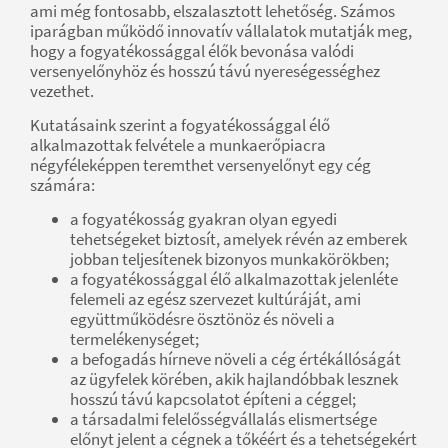
ami még fontosabb, elszalasztott lehetőség. Számos
iparágban működő innovatív vállalatok mutatják meg,
hogy a fogyatékossággal élők bevonása valódi
versenyelőnyhöz és hosszú távú nyereségességhez
vezethet.
Kutatásaink szerint a fogyatékossággal élő
alkalmazottak felvétele a munkaerőpiacra
négyféleképpen teremthet versenyelőnyt egy cég
számára:
a fogyatékosság gyakran olyan egyedi
tehetségeket biztosít, amelyek révén az emberek
jobban teljesítenek bizonyos munkakörökben;
a fogyatékossággal élő alkalmazottak jelenléte
felemeli az egész szervezet kultúráját, ami
együttműködésre ösztönöz és növeli a
termelékenységet;
a befogadás hírneve növeli a cég értékállóságát
az ügyfelek körében, akik hajlandóbbak lesznek
hosszú távú kapcsolatot építeni a céggel;
a társadalmi felelősségvállalás elismertsége
előnyt jelent a cégnek a tőkéért és a tehetségekért