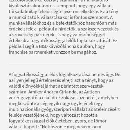
kiválasztásakor fontos szempont, hogy egy vállalat
társadalmilag felelősségteljesen viselkedik-e. Ez a tény
a munkáltató kiválasztásakor is fontos szempont. A
munkavállalókhoz és a befektetőkhöz hasonlóan más
érdekelt felek - például a hirdetők, a szakszervezetek és
a szövetségi partnerek - is nagy valószínűséggel
értékelik a fogyatékossággal élők foglalkoztatását. Ez
például segít a B&D kávézóláncnak abban, hogy
franchise partnereket vonzzon be magához.
A fogyatékossággal élők foglalkoztatása nemes ügy. De
az ilyen jellegű értelmezés elrejti azt a tényt, hogy az
valódi előnyökkel járhat az érintett szervezetek
számára. Amikor Andrea Girlanda, az Auticon
vezérigazgatója elküldte szokásos üzenetét, amelyben
megköszönte a cég egyik nagy ügyfelének (egy
multinacionális gyógyszeripari vállalat adatelemzésért
felelős vezetőjének), hogy változást hozott a
fogyatékossággal élők életében, gyors, de tömör
választ kapott: "Ne köszönje meg nekem; nem