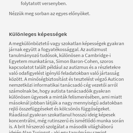
folytatott versenyben.
Nézzük meg sorban az egyes előnyöket.
Különleges képességek
A megkülönböztető vagy szokatlan képességek gyakran
járnak együtt a fogyatékossággal. Az autizmust
tanulmányozó tudósok, különösen a Cambridge-i
Egyetem munkatársa, Simon Baron-Cohen, szoros
kapcsolatot talált például az autizmus és a részletekre
való odafigyelést igénylő feladatokban való jártasság
között. A minőségbiztosítást és tesztelést végző Auticon
nemzetközi informatikai tanácsadó cég vezetői arról
számolnak be, hogy autista tanácsadóik gyakran
különösen ügyesek a minták felismerésében, ami miatt
másoknál jobban látják a nagy mennyiségű adatokban
rejlő összefüggéseket és kölcsönös függőségeket.
Ráadásul gyakran szokatlanul hosszú ideig képesek
koncentrálni, még rutinszerű és ismétlődő munka során
is. A brit hírszerző szolgálat a második világháború
idején Alan Turingot - aki egy tanulmány szerint