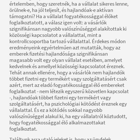
értelemben, hogy szeretnék, ha a vállalat sikeres lenne,
örülnek-e, ha jól teljesít, és hajlandóak-e aktívan
támogatni? Ha a vállalat fogyatékossággal élőket
foglalkoztatott, a válasz igen volt: a vásárlók
szignifikánsan nagyobb valószínűséggel alakítottak ki
közösségi kapcsolatot a vállalattal, mint a
kontrollcsoportba tartozó vállalattal. Érdekes módon
eredményeink egyértelműen azt mutatták, hogy az
emberek fizetési hajlandósága szignifikánsan
magasabb volt egy olyan vállalat esetében, amelyet
kedvelnek és amellyel közösségi kapcsolatot éreznek.
Tehát annak ellenére, hogy a vásárlók nem hajlandók
többet fizetni egy termékért vagy szolgáltatásért csak
azért, mert az eladó fogyatékossággal élő embereket
foglalkoztat - nem létezik egyszerű közvetlen kapcsolat
-, hajlandóak többet fizetni egy termékért vagy
szolgáltatásért, ha pszichológiai kötődést éreznek egy
vállalattal. És ez a kötődés sokkal nagyobb
valószínűséggel alakul ki, ha egy vállalatról köztudott,
hogy fogyatékossággal élő alkalmazottakat
foglalkoztat.
Találtunk arra utaló jeleket is, hogy az ügyfelek