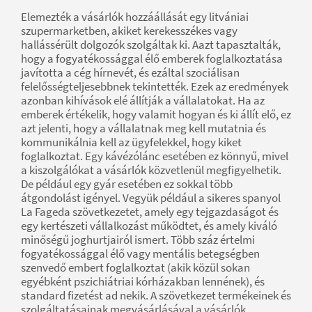
Elemezték a vásárlók hozzáállását egy litvániai
szupermarketben, akiket kerekesszékes vagy
hallássérült dolgozók szolgáltak ki. Aazt tapasztalták,
hogy a fogyatékossággal élő emberek foglalkoztatása
javította a cég hírnevét, és ezáltal szociálisan
felelősségteljesebbnek tekintették. Ezek az eredmények
azonban kihívások elé állítják a vállalatokat. Ha az
emberek értékelik, hogy valamit hogyan és ki állít elő, ez
azt jelenti, hogy a vállalatnak meg kell mutatnia és
kommunikálnia kell az ügyfelekkel, hogy kiket
foglalkoztat. Egy kávézólánc esetében ez könnyű, mivel
a kiszolgálókat a vásárlók közvetlenül megfigyelhetik.
De például egy gyár esetében ez sokkal több
átgondolást igényel. Vegyük például a sikeres spanyol
La Fageda szövetkezetet, amely egy tejgazdaságot és
egy kertészeti vállalkozást működtet, és amely kiváló
minőségű joghurtjairól ismert. Több száz értelmi
fogyatékossággal élő vagy mentális betegségben
szenvedő embert foglalkoztat (akik közül sokan
egyébként pszichiátriai kórházakban lennének), és
standard fizetést ad nekik. A szövetkezet termékeinek és
szolgáltatásainak megvásárlásával a vásárlók