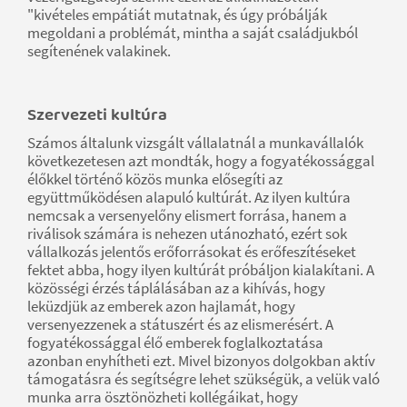
"kivételes empátiát mutatnak, és úgy próbálják
megoldani a problémát, mintha a saját családjukból
segítenének valakinek.
Szervezeti kultúra
Számos általunk vizsgált vállalatnál a munkavállalók
következetesen azt mondták, hogy a fogyatékossággal
élőkkel történő közös munka elősegíti az
együttműködésen alapuló kultúrát. Az ilyen kultúra
nemcsak a versenyelőny elismert forrása, hanem a
riválisok számára is nehezen utánozható, ezért sok
vállalkozás jelentős erőforrásokat és erőfeszítéseket
fektet abba, hogy ilyen kultúrát próbáljon kialakítani. A
közösségi érzés táplálásában az a kihívás, hogy
leküzdjük az emberek azon hajlamát, hogy
versenyezzenek a státuszért és az elismerésért. A
fogyatékossággal élő emberek foglalkoztatása
azonban enyhítheti ezt. Mivel bizonyos dolgokban aktív
támogatásra és segítségre lehet szükségük, a velük való
munka arra ösztönözheti kollégáikat, hogy