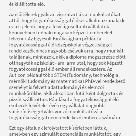
és ki állította elő.
Az előítéletek gyakran visszatartják a munkáltatókat
attól, hogy fogyatékossággal élőket alkalmazzanak, de
ez azt jelenti, hogy a felvilágosultabb vállalatok
könnyebben tudnak magasan képzett embereket
felvenni. Az Egyesült Királyságban például a
fogyatékossággal élő középiskolai végzettséggel
rendelkezők nincs nagyobb esélyük arra, hogy munkát
találjanak, mint azok, akik a diploma megszerzése előtt
otthagyták az iskolát - ami arra utal, hogy sok képzett
fogyatékossággal élő ember áll rendelkezésre. Az
Auticon például több STEM (Tudomány, technológia,
mérnöki tudomány és matematika) PhD-vel rendelkező
személyt is felvett adattudományi és elemzői
munkakörökbe, akik akkoriban futárként dolgoztak és
pizzát szállítottak. Ráadásul a fogyatékossággal élő
emberek felvétele révén egy vállalat nagyobb
valószínűséggel válik vonzó munkáltatóvá a
fogyatékossággal nem rendelkező emberek számára.
Ezt egy általunk lefolytatott kísérletben láttuk,
amelyben egy szimulált potenciális munkáltatót, egy