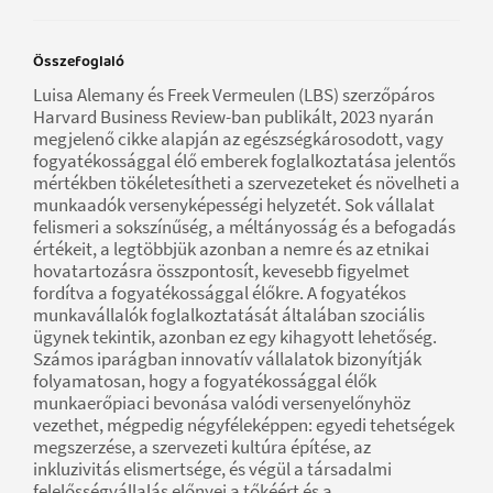
Összefoglaló
Luisa Alemany és Freek Vermeulen (LBS) szerzőpáros
Harvard Business Review-ban publikált, 2023 nyarán
megjelenő cikke alapján az egészségkárosodott, vagy
fogyatékossággal élő emberek foglalkoztatása jelentős
mértékben tökéletesítheti a szervezeteket és növelheti a
munkaadók versenyképességi helyzetét. Sok vállalat
felismeri a sokszínűség, a méltányosság és a befogadás
értékeit, a legtöbbjük azonban a nemre és az etnikai
hovatartozásra összpontosít, kevesebb figyelmet
fordítva a fogyatékossággal élőkre. A fogyatékos
munkavállalók foglalkoztatását általában szociális
ügynek tekintik, azonban ez egy kihagyott lehetőség.
Számos iparágban innovatív vállalatok bizonyítják
folyamatosan, hogy a fogyatékossággal élők
munkaerőpiaci bevonása valódi versenyelőnyhöz
vezethet, mégpedig négyféleképpen: egyedi tehetségek
megszerzése, a szervezeti kultúra építése, az
inkluzivitás elismertsége, és végül a társadalmi
felelősségvállalás előnyei a tőkéért és a