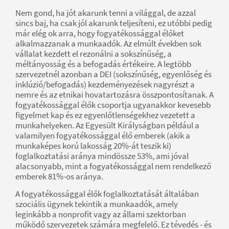
Nem gond, ha jót akarunk tenni a világgal, de azzal
sincs baj, ha csak jól akarunk teljesíteni, ez utóbbi pedig
már elég ok arra, hogy fogyatékossággal élőket
alkalmazzanak a munkaadók. Az elmúlt években sok
vállalat kezdett el rezonálni a sokszínűség, a
méltányosság és a befogadás értékeire. A legtöbb
szervezetnél azonban a DEI (sokszínűség, egyenlőség és
inklúzió/befogadás) kezdeményezések nagyrészt a
nemre és az etnikai hovatartozásra összpontosítanak. A
fogyatékossággal élők csoportja ugyanakkor kevesebb
figyelmet kap és ez egyenlőtlenségekhez vezetett a
munkahelyeken. Az Egyesült Királyságban például a
valamilyen fogyatékossággal élő emberek (akik a
munkaképes korú lakosság 20%-át teszik ki)
foglalkoztatási aránya mindössze 53%, ami jóval
alacsonyabb, mint a fogyatékossággal nem rendelkező
emberek 81%-os aránya.
A fogyatékossággal élők foglalkoztatását általában
szociális ügynek tekintik a munkaadók, amely
leginkább a nonprofit vagy az állami szektorban
működő szervezetek számára megfelelő. Ez tévedés - és