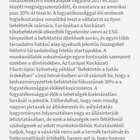
hatásbefektető indexalapok vagyona 2017 és 2020
között megnégyszereződött, és mostanra az amerikai
piac 20%-át teszi ki. A fogyatékossággal élő emberek
foglalkoztatása vonzóbbá teszi a vállalatot az ilyen
befektetők számára. Európában a kockázati
tőkebefektetők elkezdték figyelembe venni az ESG-
tényezőket a befektetési döntéseik során, és egyre több
társadalmi hatású alap igyekszik jelentős összegeket
fektetni társadalmilag felelős startupokba. A
munkavállalók sokszínűsége egyre fontosabb szempont
ezekben a döntésekben. Az Európai Kockázati
Filantrópiai Szövetség például "Befektetés a hatás
érdekében" című felmérésében arról számolt be, hogy a
kedvezményezettek befektetési fókuszának 36%-a a
fogyatékossággal élőkkel kapcsolatos. A
fogyatékossággal élők a tehetségek kiaknázatlan
forrását is jelentik. Előfordulhat, hogy nem mindig
nagyon jártasak az álláskeresés és -pályáztatás
hagyományos folyamatában vagy az állásinterjúk
lefolytatásában, de ezek a készségek nem feltétlenül
szükségesek az adott munkakörökhöz. Kutatásokból
tudjuk, hogy a vásárlók nemcsak a termék tartalmát és
funkcionalitását értékelik, hanem azt is, hogy hogyan