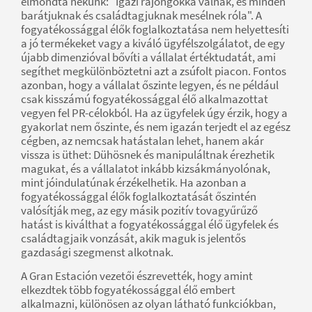
elmondta nekünk: "Igazi rajongókká válnak, és minden
barátjuknak és családtagjuknak mesélnek róla". A
fogyatékossággal élők foglalkoztatása nem helyettesíti
a jó termékeket vagy a kiváló ügyfélszolgálatot, de egy
újabb dimenzióval bővíti a vállalat értéktudatát, ami
segíthet megkülönböztetni azt a zsúfolt piacon. Fontos
azonban, hogy a vállalat őszinte legyen, és ne például
csak kisszámú fogyatékossággal élő alkalmazottat
vegyen fel PR-célokból. Ha az ügyfelek úgy érzik, hogy a
gyakorlat nem őszinte, és nem igazán terjedt el az egész
cégben, az nemcsak hatástalan lehet, hanem akár
vissza is üthet: Dühösnek és manipuláltnak érezhetik
magukat, és a vállalatot inkább kizsákmányolónak,
mint jóindulatúnak érzékelhetik. Ha azonban a
fogyatékossággal élők foglalkoztatását őszintén
valósítják meg, az egy másik pozitív tovagyűrűző
hatást is kiválthat a fogyatékossággal élő ügyfelek és
családtagjaik vonzását, akik maguk is jelentős
gazdasági szegmenst alkotnak.
A Gran Estación vezetői észrevették, hogy amint
elkezdtek több fogyatékossággal élő embert
alkalmazni, különösen az olyan látható funkciókban,