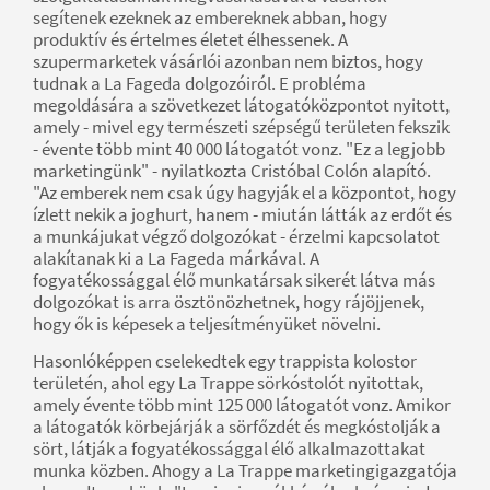
segítenek ezeknek az embereknek abban, hogy
produktív és értelmes életet élhessenek. A
szupermarketek vásárlói azonban nem biztos, hogy
tudnak a La Fageda dolgozóiról. E probléma
megoldására a szövetkezet látogatóközpontot nyitott,
amely - mivel egy természeti szépségű területen fekszik
- évente több mint 40 000 látogatót vonz. "Ez a legjobb
marketingünk" - nyilatkozta Cristóbal Colón alapító.
"Az emberek nem csak úgy hagyják el a központot, hogy
ízlett nekik a joghurt, hanem - miután látták az erdőt és
a munkájukat végző dolgozókat - érzelmi kapcsolatot
alakítanak ki a La Fageda márkával. A
fogyatékossággal élő munkatársak sikerét látva más
dolgozókat is arra ösztönözhetnek, hogy rájöjjenek,
hogy ők is képesek a teljesítményüket növelni.
Hasonlóképpen cselekedtek egy trappista kolostor
területén, ahol egy La Trappe sörkóstolót nyitottak,
amely évente több mint 125 000 látogatót vonz. Amikor
a látogatók körbejárják a sörfőzdét és megkóstolják a
sört, látják a fogyatékossággal élő alkalmazottakat
munka közben. Ahogy a La Trappe marketingigazgatója