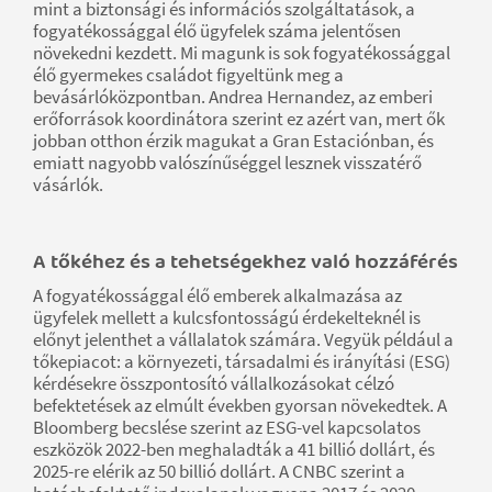
mint a biztonsági és információs szolgáltatások, a
fogyatékossággal élő ügyfelek száma jelentősen
növekedni kezdett. Mi magunk is sok fogyatékossággal
élő gyermekes családot figyeltünk meg a
bevásárlóközpontban. Andrea Hernandez, az emberi
erőforrások koordinátora szerint ez azért van, mert ők
jobban otthon érzik magukat a Gran Estaciónban, és
emiatt nagyobb valószínűséggel lesznek visszatérő
vásárlók.
A tőkéhez és a tehetségekhez való hozzáférés
A fogyatékossággal élő emberek alkalmazása az
ügyfelek mellett a kulcsfontosságú érdekelteknél is
előnyt jelenthet a vállalatok számára. Vegyük például a
tőkepiacot: a környezeti, társadalmi és irányítási (ESG)
kérdésekre összpontosító vállalkozásokat célzó
befektetések az elmúlt években gyorsan növekedtek. A
Bloomberg becslése szerint az ESG-vel kapcsolatos
eszközök 2022-ben meghaladták a 41 billió dollárt, és
2025-re elérik az 50 billió dollárt. A CNBC szerint a