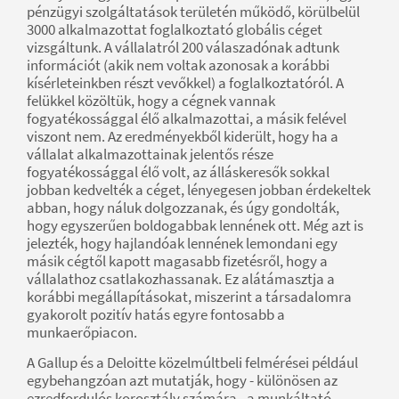
pénzügyi szolgáltatások területén működő, körülbelül
3000 alkalmazottat foglalkoztató globális céget
vizsgáltunk. A vállalatról 200 válaszadónak adtunk
információt (akik nem voltak azonosak a korábbi
kísérleteinkben részt vevőkkel) a foglalkoztatóról. A
felükkel közöltük, hogy a cégnek vannak
fogyatékossággal élő alkalmazottai, a másik felével
viszont nem. Az eredményekből kiderült, hogy ha a
vállalat alkalmazottainak jelentős része
fogyatékossággal élő volt, az álláskeresők sokkal
jobban kedvelték a céget, lényegesen jobban érdekeltek
abban, hogy náluk dolgozzanak, és úgy gondolták,
hogy egyszerűen boldogabbak lennének ott. Még azt is
jelezték, hogy hajlandóak lennének lemondani egy
másik cégtől kapott magasabb fizetésről, hogy a
vállalathoz csatlakozhassanak. Ez alátámasztja a
korábbi megállapításokat, miszerint a társadalomra
gyakorolt pozitív hatás egyre fontosabb a
munkaerőpiacon.
A Gallup és a Deloitte közelmúltbeli felmérései például
egybehangzóan azt mutatják, hogy - különösen az
ezredfordulós korosztály számára - a munkáltató