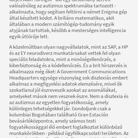
valószínűleg az autizmus spektrumába tartozott -
alkalmazta, hogy segítsen feltörni a német Enigma gép
által készített kódot. A briliáns matematikus, akit
általában a modern számítógép-tudomány egyik
atyjának tartottak, később a mesterséges intelligencia
egyik úttörője lett.
A közelmúltban olyan nagyvállalatok, mint az SAP, a HP
és az EY neurodiverz munkatársakat vettek fel olyan
speciális feladatokra, mint a minőségellenőrzés, a
kiberbiztonság és a kódellenőrzés. És a brit hírszerzés is
alkalmazza még őket: A Government Communications
Headquarters egysége viszonylag sok diszlexiás embert
alkalmaz a megfigyelési adatok elemzésére, mivel ők
szokatlanul jól észreveszik azokat az anomáliákat,
amelyeket mások nem vesznek észre. Nem a diszlexia és
az autizmus az egyetlen fogyatékosság, amely
különleges tehetségekkel jár. Gondoljunk csak a
kolumbiai Bogotában található Gran Estación
bevásárlóközpontra, amely számos testi
fogyatékossággal élő embert foglalkoztat különböző
munkakörökben - például ügyfélkapcsolati területen. Az