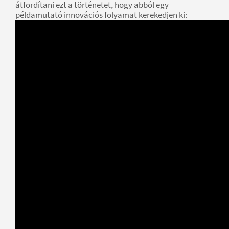
átfordítani ezt a történetet, hogy abból egy
példamutató innovációs folyamat kerekedjen ki: