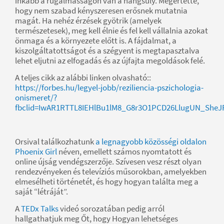
inkább a rugalmasságon van a hangsúly. Megértette,
hogy nem szabad kényszeresen erősnek mutatnia
magát. Ha nehéz érzések gyötrik (amelyek
természetesek), meg kell élnie és fel kell vállalnia azokat
önmaga és a környezete előtt is. A fájdalmat, a
kiszolgáltatottságot és a szégyent is megtapasztalva
lehet eljutni az elfogadás és az újfajta megoldások felé.
A teljes cikk az alábbi linken olvasható::
https://forbes.hu/legyel-jobb/reziliencia-pszichologia-
onismeret/?
fbclid=IwAR1RTTL8IEHlBu1lM8_G8r3O1PCD26LlugUN_She
Orsival találkozhatunk
a legnagyobb közösségi oldalon
Phoenix Girl
néven, emellett számos nyomtatott és
online újság vendégszerzője. Szívesen vesz részt olyan
rendezvényeken és televíziós műsorokban, amelyekben
elmesélheti történetét, és hogy hogyan találta meg a
saját “létráját”.
A
TEDx Talks
videó sorozatában pedig arról
hallgathatjuk meg Őt, hogy Hogyan lehetséges