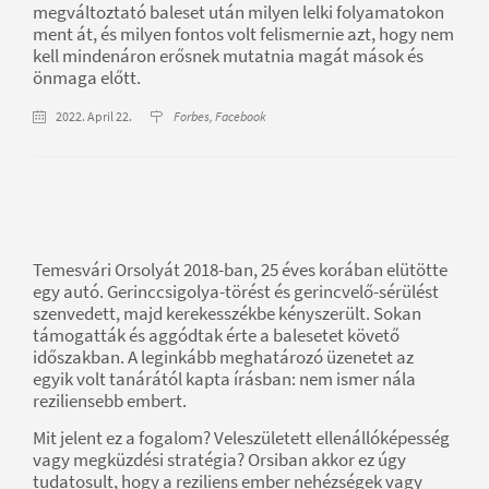
megváltoztató baleset után milyen lelki folyamatokon
ment át, és milyen fontos volt felismernie azt, hogy nem
kell mindenáron erősnek mutatnia magát mások és
önmaga előtt.
2022. April 22.
Forbes, Facebook
Temesvári Orsolyát 2018-ban, 25 éves korában elütötte
egy autó. Gerinccsigolya-törést és gerincvelő-sérülést
szenvedett, majd kerekesszékbe kényszerült. Sokan
támogatták és aggódtak érte a balesetet követő
időszakban. A leginkább meghatározó üzenetet az
egyik volt tanárától kapta írásban: nem ismer nála
reziliensebb embert.
Mit jelent ez a fogalom? Veleszületett ellenállóképesség
vagy megküzdési stratégia? Orsiban akkor ez úgy
tudatosult, hogy a reziliens ember nehézségek vagy