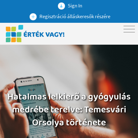
Sign In
Regisztráció álláskeresők részére
Hatalmas lelkierő a gyógyulás
medrébe terelve: Temesvári
Orsolya története