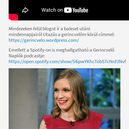
Mindezeken felül blogot ír a baleset utáni
mindennapjairól Utazás a gerincvelőm körül címmel:
https://gerincvelo.wordpress.com/
Emellett a Spotify-on is meghallgatható a Gerincvelő
Naplók podcastje:
https://open.spotify.com/show/54ipwYKhcTobSTcNnFJNvf