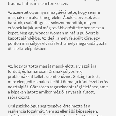
trauma hatására sem törik össze.
Az üzenetet olyannyira magáévá tette, hogy semmi
másnak nem akart megfelelni. Ápolók, orvosok és a
barátok, családtagok is sokszor mondták, milyen
erősnek látják, ami még tovább erősítette benne ezt a
képet. Még egy Wonder Woman mintájú pulóvert is
kapott ajándékba. Az ideál, amely felépült köré, egy
ponton már súlyos elvárás lett, amely megakadályozta
őt a lelki felépülésben.
Az, hogy tartotta magát mások előtt, a visszájára
fordult, és hamarosan Orsinak súlyos lelki
problémákkal kellett szembenéznie. Sokáig tartott,
mire elengedte a baleset előtti önmaga iránt érzett erős
nosztalgiát. Görcsösen ragaszkodott régi életéhez, amit
a képeken látott; amikor még ő is nyaralt, futott,
szórakozott.
Orsi pszichológus segítségével értelmezte át a
reziliencia fogalmát. Nem az ellenálló képességen,