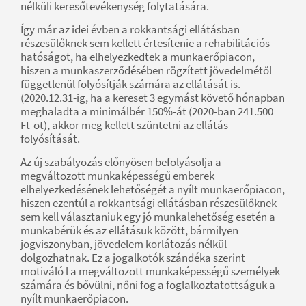
nélküli keresőtevékenység folytatására.
Így már az idei évben a rokkantsági ellátásban
részesülőknek sem kellett értesítenie a rehabilitációs
hatóságot, ha elhelyezkedtek a munkaerőpiacon,
hiszen a munkaszerződésében rögzített jövedelmétől
függetlenül folyósítják számára az ellátását is.
(2020.12.31-ig, ha a kereset 3 egymást követő hónapban
meghaladta a minimálbér 150%-át (2020-ban 241.500
Ft-ot), akkor meg kellett szüntetni az ellátás
folyósítását.
Az új szabályozás előnyösen befolyásolja a
megváltozott munkaképességű emberek
elhelyezkedésének lehetőségét a nyílt munkaerőpiacon,
hiszen ezentúl a rokkantsági ellátásban részesülőknek
sem kell választaniuk egy jó munkalehetőség esetén a
munkabérük és az ellátásuk között, bármilyen
jogviszonyban, jövedelem korlátozás nélkül
dolgozhatnak. Ez a jogalkotók szándéka szerint
motiváló l a megváltozott munkaképességű személyek
számára és bővülni, nőni fog a foglalkoztatottságuk a
nyílt munkaerőpiacon.