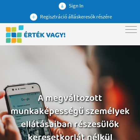
Sign In
Regisztráció álláskeresők részére
A megváltozott
munkaképességű személyek
ellátásaiban részesülők
keresetkorlát nélkül