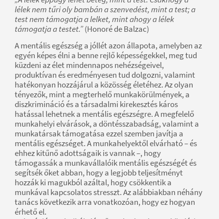
lélek nem tűri oly bambán a szenvedést, mint a test; a
test nem támogatja a lelket, mint ahogy a lélek
támogatja a testet.”
(Honoré de Balzac)
A mentális egészség a jóllét azon állapota, amelyben az
egyén képes élni a benne rejlő képességekkel, meg tud
küzdeni az élet mindennapos nehézségeivel,
produktívan és eredményesen tud dolgozni, valamint
hatékonyan hozzájárul a közösség életéhez. Az olyan
tényezők, mint a megterhelő munkakörülmények, a
diszkrimináció és a társadalmi kirekesztés káros
hatással lehetnek a mentális egészségre. A megfelelő
munkahelyi elvárások, a döntésszabadság, valamint a
munkatársak támogatása ezzel szemben javítja a
mentális egészséget. A munkahelyektől elvárható – és
ehhez kitűnő adottságaik is vannak –, hogy
támogassák a munkavállalóik mentális egészségét és
segítsék őket abban, hogy a legjobb teljesítményt
hozzák ki magukból azáltal, hogy csökkentik a
munkával kapcsolatos stresszt. Az alábbiakban néhány
tanács következik arra vonatkozóan, hogy ez hogyan
érhető el.