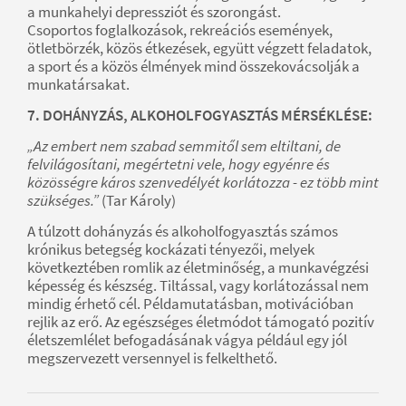
a munkahelyi depressziót és szorongást.
Csoportos foglalkozások, rekreációs események,
ötletbörzék, közös étkezések, együtt végzett feladatok,
a sport és a közös élmények mind összekovácsolják a
munkatársakat.
7. DOHÁNYZÁS, ALKOHOLFOGYASZTÁS MÉRSÉKLÉSE:
„Az embert nem szabad semmitől sem eltiltani, de
felvilágosítani, megértetni vele, hogy egyénre és
közösségre káros szenvedélyét korlátozza - ez több mint
szükséges.”
(Tar Károly)
A túlzott dohányzás és alkoholfogyasztás számos
krónikus betegség kockázati tényezői, melyek
következtében romlik az életminőség, a munkavégzési
képesség és készség. Tiltással, vagy korlátozással nem
mindig érhető cél. Példamutatásban, motivációban
rejlik az erő. Az egészséges életmódot támogató pozitív
életszemlélet befogadásának vágya például egy jól
megszervezett versennyel is felkelthető.