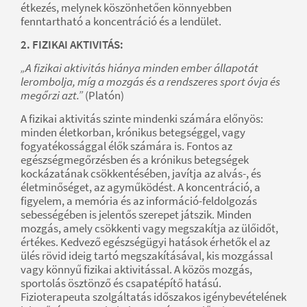
étkezés, melynek köszönhetően könnyebben
fenntartható a koncentráció és a lendület.
2. FIZIKAI AKTIVITÁS:
„A fizikai aktivitás hiánya minden ember állapotát
lerombolja, míg a mozgás és a rendszeres sport óvja és
megőrzi azt.”
(Platón)
A fizikai aktivitás szinte mindenki számára előnyös:
minden életkorban, krónikus betegséggel, vagy
fogyatékossággal élők számára is. Fontos az
egészségmegőrzésben és a krónikus betegségek
kockázatának csökkentésében, javítja az alvás-, és
életminőséget, az agyműködést. A koncentráció, a
figyelem, a memória és az információ-feldolgozás
sebességében is jelentős szerepet játszik. Minden
mozgás, amely csökkenti vagy megszakítja az ülőidőt,
értékes. Kedvező egészségügyi hatások érhetők el az
ülés rövid ideig tartó megszakításával, kis mozgással
vagy könnyű fizikai aktivitással. A közös mozgás,
sportolás ösztönző és csapatépítő hatású.
Fizioterapeuta szolgáltatás időszakos igénybevételének