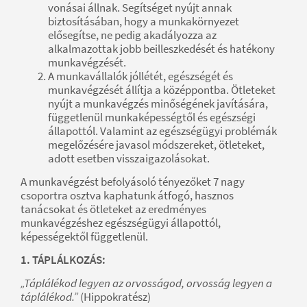
vonásai állnak. Segítséget nyújt annak
biztosításában, hogy a munkakörnyezet
elősegítse, ne pedig akadályozza az
alkalmazottak jobb beilleszkedését és hatékony
munkavégzését.
A munkavállalók jóllétét, egészségét és
munkavégzését állítja a középpontba. Ötleteket
nyújt a munkavégzés minőségének javítására,
függetlenül munkaképességtől és egészségi
állapottól. Valamint az egészségügyi problémák
megelőzésére javasol módszereket, ötleteket,
adott esetben visszaigazolásokat.
A munkavégzést befolyásoló tényezőket 7 nagy
csoportra osztva kaphatunk átfogó, hasznos
tanácsokat és ötleteket az eredményes
munkavégzéshez egészségügyi állapottól,
képességektől függetlenül.
1. TÁPLÁLKOZÁS:
„Táplálékod legyen az orvosságod, orvosság legyen a
táplálékod.”
(Hippokratész)