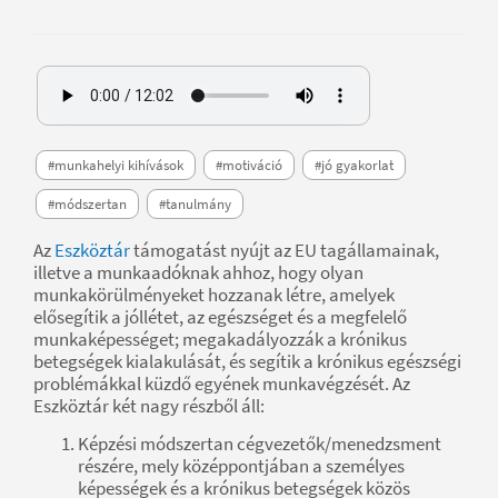
#munkahelyi kihívások
#motiváció
#jó gyakorlat
#módszertan
#tanulmány
Az
Eszköztár
támogatást nyújt az EU tagállamainak,
illetve a munkaadóknak ahhoz, hogy olyan
munkakörülményeket hozzanak létre, amelyek
elősegítik a jóllétet, az egészséget és a megfelelő
munkaképességet; megakadályozzák a krónikus
betegségek kialakulását, és segítik a krónikus egészségi
problémákkal küzdő egyének munkavégzését. Az
Eszköztár két nagy részből áll:
Képzési módszertan cégvezetők/menedzsment
részére, mely középpontjában a személyes
képességek és a krónikus betegségek közös