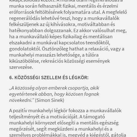
munka során felhasznált fizikai, mentális és érzelmi
erőforrások feltöltésének folyamatára utal. A megfelelő
regenerálódás lehetővé teszi, hogy a munkavállalók
felkészüljenek az új kihívásokra, motiváltabban és
hatékonyabban dolgozzanak. Ez akkor valósulhat meg,
ha a munkavállaló képes fizikailag és mentálisan
elszakadni a munkával kapcsolatos teendőktől,
gondolatoktól. Ösztönzőleg hathat a relaxáció, vagy a
munkahelyi masszázs lehetősége, a túlóra
kiküszöbölése, rekreációs közösségi események
szervezése.
6. KÖZÖSSÉGI SZELLEM ÉS LÉGKÖR:
„A közösség olyan emberek csoportja, akik
egyetértenek abban, hogy közösen fognak
növekedni.”
(Simon Sinek)
A pozitív munkahelyi légkör fokozza a munkavállalók
teljesítményét és a motivációját. A támogató
munkahelyi környezet elősegíti a mentális egészség
megőrzését, segít megküzdeni a munkahelyi és a
személyes problémákkal is, megvéd a kiégéstől, gátolja