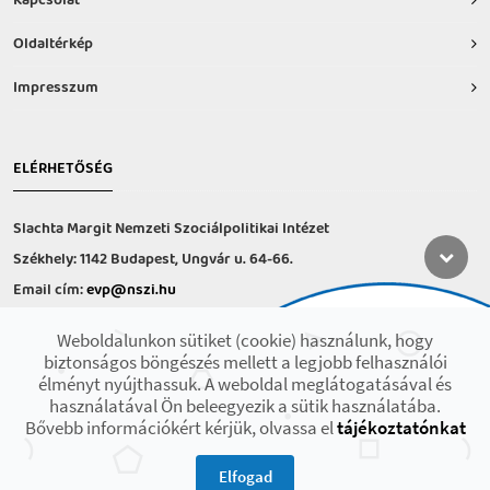
Kapcsolat
Oldaltérkép
Impresszum
ELÉRHETŐSÉG
Slachta Margit Nemzeti Szociálpolitikai Intézet
Székhely: 1142 Budapest, Ungvár u. 64-66.
Email cím:
evp@nszi.hu
Információs vonal: +36 30 682-6371
Weboldalunkon sütiket (cookie) használunk, hogy
hétfő-csütörtök: 8:00-16:00
biztonságos böngészés mellett a legjobb felhasználói
péntek: 8:00-14.00
élményt nyújthassuk. A weboldal meglátogatásával és
használatával Ön beleegyezik a sütik használatába.
Bővebb információkért kérjük, olvassa el
tájékoztatónkat
2021 © Minden jog fenntartva! Készült az EFOP-1.9.3-VEKOP-17 projekt
keretében.
Elfogad