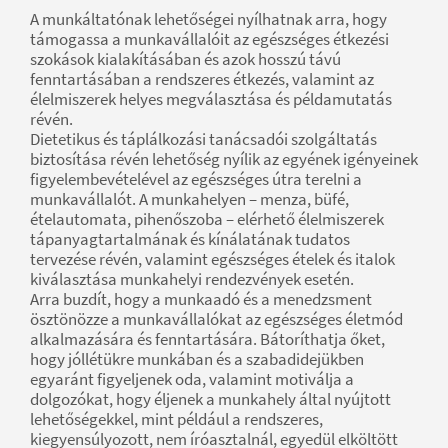
A munkáltatónak lehetőségei nyílhatnak arra, hogy
támogassa a munkavállalóit az egészséges étkezési
szokások kialakításában és azok hosszú távú
fenntartásában a rendszeres étkezés, valamint az
élelmiszerek helyes megválasztása és példamutatás
révén.
Dietetikus és táplálkozási tanácsadói szolgáltatás
biztosítása révén lehetőség nyílik az egyének igényeinek
figyelembevételével az egészséges útra terelni a
munkavállalót. A munkahelyen – menza, büfé,
ételautomata, pihenőszoba – elérhető élelmiszerek
tápanyagtartalmának és kínálatának tudatos
tervezése révén, valamint egészséges ételek és italok
kiválasztása munkahelyi rendezvények esetén.
Arra buzdít, hogy a munkaadó és a menedzsment
ösztönözze a munkavállalókat az egészséges életmód
alkalmazására és fenntartására. Bátoríthatja őket,
hogy jóllétükre munkában és a szabadidejükben
egyaránt figyeljenek oda, valamint motiválja a
dolgozókat, hogy éljenek a munkahely által nyújtott
lehetőségekkel, mint például a rendszeres,
kiegyensúlyozott, nem íróasztalnál, egyedül elköltött