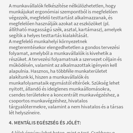
A munkavállalók felkészítése nélkülözhetetlen, hogy
munkájukat ergonómiai szempontból is megfelelően
végezzék, megfelelő testtartást alkalmazzanak, és
megfelelően használják azokat az eszközöket (pl.
állítható magasságú szék, asztal, kartámasz), amelyek
segítik a helyes testtartás kialakítását.
A megfelelő munkahelyi környezetnek
megteremtésekor elengedhetetlen a gondos tervezési
folyamat, amelyből a munkavállalók is kivehetik a
részüket. A tervezési folyamatnak a szervezet céljain és
működésén, valamint az alkalmazottak igényein kell
alapulnia. Hasznos, ha többféle munkaterületet
alakítunk ki, hiszen a munkavállalók és
munkafolyamataik egymástól eltérőek. Szükség lehet
nyitott, állandó és ideiglenes munkaállomásokra,
csendes területekre a koncentrált munkavégzéshez, a
csoportos munkavégzéshez, hivatalos
tárgyalótermekre, valamint a nem hivatalos és a társas
lét helyszíneire.
4. MENTÁLIS EGÉSZSÉG ÉS JÓLÉT:
„A lélek éppúgy lehet beteg, mint a test. Csakhogy a