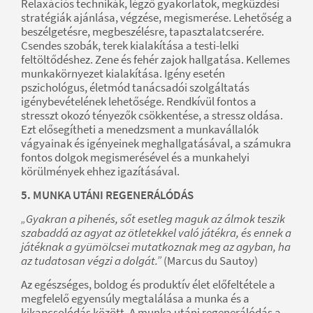
Relaxációs technikák, légző gyakorlatok, megküzdési
stratégiák ajánlása, végzése, megismerése. Lehetőség a
beszélgetésre, megbeszélésre, tapasztalatcserére.
Csendes szobák, terek kialakítása a testi-lelki
feltöltődéshez. Zene és fehér zajok hallgatása. Kellemes
munkakörnyezet kialakítása. Igény esetén
pszichológus, életmód tanácsadói szolgáltatás
igénybevételének lehetősége. Rendkívül fontos a
stresszt okozó tényezők csökkentése, a stressz oldása.
Ezt elősegítheti a menedzsment a munkavállalók
vágyainak és igényeinek meghallgatásával, a számukra
fontos dolgok megismerésével és a munkahelyi
körülmények ehhez igazításával.
5. MUNKA UTÁNI REGENERÁLÓDÁS
„Gyakran a pihenés, sőt esetleg maguk az álmok teszik
szabaddá az agyat az ötletekkel való játékra, és ennek a
játéknak a gyümölcsei mutatkoznak meg az agyban, ha
az tudatosan végzi a dolgát.”
(Marcus du Sautoy)
Az egészséges, boldog és produktív élet előfeltétele a
megfelelő egyensúly megtalálása a munka és a
kikapcsolódás között. A munka utáni regenerálódás a