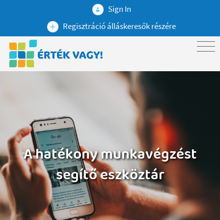
Sign In
Regisztráció álláskeresők részére
A hatékony munkavégzést
segítő eszköztár