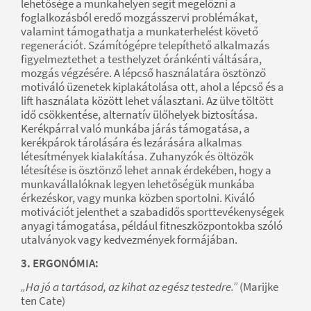
lehetősége a munkahelyen segít megelőzni a
foglalkozásból eredő mozgásszervi problémákat,
valamint támogathatja a munkaterhelést követő
regenerációt. Számítógépre telepíthető alkalmazás
figyelmeztethet a testhelyzet óránkénti váltására,
mozgás végzésére. A lépcső használatára ösztönző
motiváló üzenetek kiplakátolása ott, ahol a lépcső és a
lift használata között lehet választani. Az ülve töltött
idő csökkentése, alternatív ülőhelyek biztosítása.
Kerékpárral való munkába járás támogatása, a
kerékpárok tárolására és lezárására alkalmas
létesítmények kialakítása. Zuhanyzók és öltözők
létesítése is ösztönző lehet annak érdekében, hogy a
munkavállalóknak legyen lehetőségük munkába
érkezéskor, vagy munka közben sportolni. Kiváló
motivációt jelenthet a szabadidős sporttevékenységek
anyagi támogatása, például fitneszközpontokba szóló
utalványok vagy kedvezmények formájában.
3. ERGONÓMIA:
„Ha jó a tartásod, az kihat az egész testedre.”
(Marijke
ten Cate)