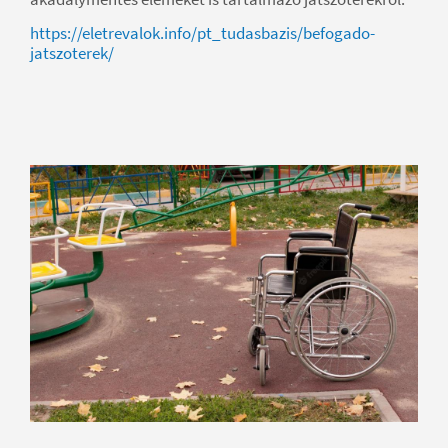
https://eletrevalok.info/pt_tudasbazis/befogado-
jatszoterek/