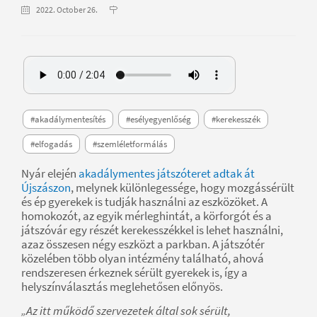
2022. October 26.
#akadálymentesítés
#esélyegyenlőség
#kerekesszék
#elfogadás
#szemléletformálás
Nyár elején
akadálymentes játszóteret adtak át
Újszászon
, melynek különlegessége, hogy mozgássérült
és ép gyerekek is tudják használni az eszközöket. A
homokozót, az egyik mérleghintát, a körforgót és a
játszóvár egy részét kerekesszékkel is lehet használni,
azaz összesen négy eszközt a parkban. A játszótér
közelében több olyan intézmény található, ahová
rendszeresen érkeznek sérült gyerekek is, így a
helyszínválasztás meglehetősen előnyös.
„Az itt működő szervezetek által sok sérült,