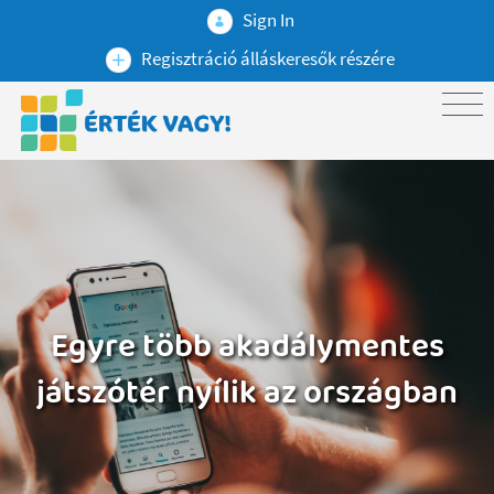
Sign In
Regisztráció álláskeresők részére
Egyre több akadálymentes
játszótér nyílik az országban