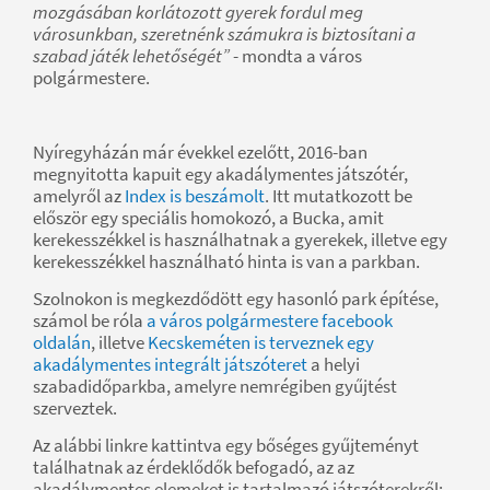
mozgásában korlátozott gyerek fordul meg
városunkban, szeretnénk számukra is biztosítani a
szabad játék lehetőségét”
- mondta a város
polgármestere.
Nyíregyházán már évekkel ezelőtt, 2016-ban
megnyitotta kapuit egy akadálymentes játszótér,
amelyről az
Index is beszámolt
. Itt mutatkozott be
először egy speciális homokozó, a Bucka, amit
kerekesszékkel is használhatnak a gyerekek, illetve egy
kerekesszékkel használható hinta is van a parkban.
Szolnokon is megkezdődött egy hasonló park építése,
számol be róla
a város polgármestere facebook
oldalán
, illetve
Kecskeméten is terveznek egy
akadálymentes integrált játszóteret
a helyi
szabadidőparkba, amelyre nemrégiben gyűjtést
szerveztek.
Az alábbi linkre kattintva egy bőséges gyűjteményt
találhatnak az érdeklődők befogadó, az az
akadálymentes elemeket is tartalmazó játszóterekről: