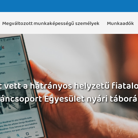
Megváltozott munkaképességű személyek
Munkaadók
t vett a hátrányos helyzetű fiata
áncsoport Egyesület nyári tábor