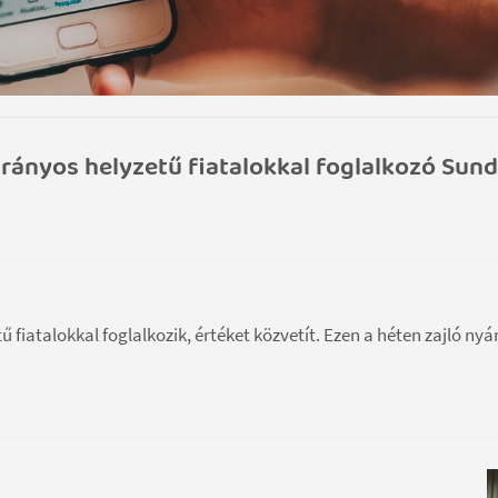
átrányos helyzetű fiatalokkal foglalkozó Sun
iatalokkal foglalkozik, értéket közvetít. Ezen a héten zajló nyár