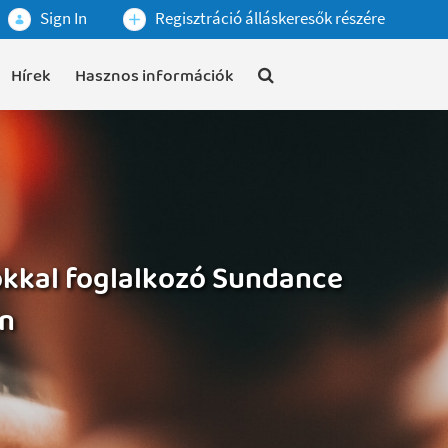
Sign In
Regisztráció álláskeresők részére
Hírek
Hasznos információk
lokkal foglalkozó Sundance
án