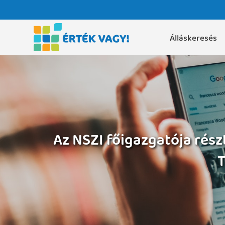
Álláskeresés
Az NSZI főigazgatója rész
T