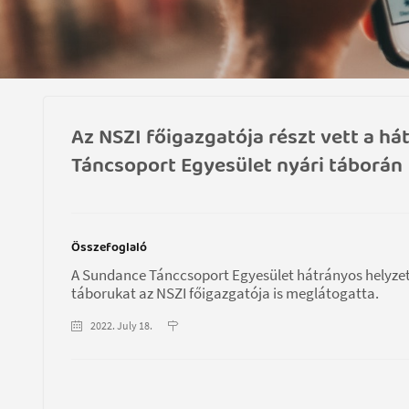
Az NSZI főigazgatója részt vett a h
Táncsoport Egyesület nyári táborán
Összefoglaló
A Sundance Tánccsoport Egyesület hátrányos helyzetű f
táborukat az NSZI főigazgatója is meglátogatta.
2022. July 18.