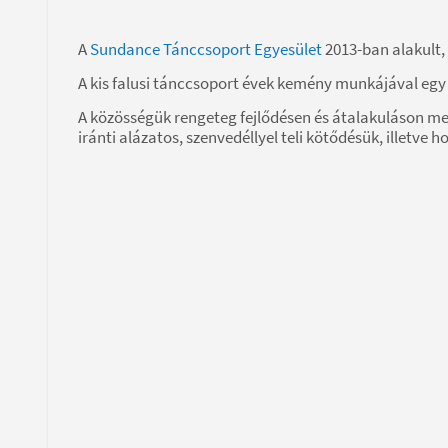
A
Sundance Tánccsoport Egyesület
2013-ban alakult, 
A kis falusi tánccsoport évek kemény munkájával egy 
A közösségük rengeteg fejlődésen és átalakuláson me
iránti alázatos, szenvedéllyel teli kötődésük, illetve 