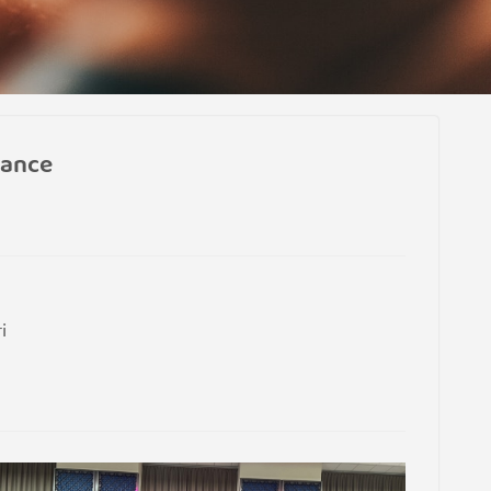
dance
i