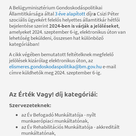
A Belügyminisztérium Gondoskodáspolitikai
Államtitkársága által
3 éve alapított
díjr
a
Csizi Péter
szociális ügyekért felelős helyettes államtitkár hétfői
bejelentése szerint
2024-ben is várják a jelöléseket
,
amelyeket 2024. szeptember 6-ig, elektronikus úton van
lehetőség beküldeni, összesen hat különböző
kategóriában!
A cikk végében bemutatott feltételknek megfelelő
jelölések kizárólag elektronikus úton, az
elismeres.gondoskodaspolitika@bm.gov.hu
e-mail
címre küldhetők meg 2024. szeptember 6-ig.
Az Érték Vagy! díj kategóriái:
Szervezeteknek:
az Év Befogadó Munkáltatója - nyílt
munkaerőpiaci munkáltatónak,
az Év Rehabilitációs Munkáltatója - akkreditált
munkáltatónak,