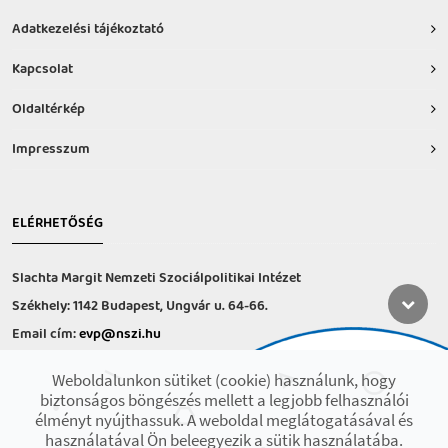
Adatkezelési tájékoztató
Kapcsolat
Oldaltérkép
Impresszum
ELÉRHETŐSÉG
Slachta Margit Nemzeti Szociálpolitikai Intézet
Székhely: 1142 Budapest, Ungvár u. 64-66.
Email cím:
evp@nszi.hu
Információs vonal: +36 30 682-6371
Weboldalunkon sütiket (cookie) használunk, hogy
hétfő-csütörtök: 8:00-16:00
biztonságos böngészés mellett a legjobb felhasználói
péntek: 8:00-14.00
élményt nyújthassuk. A weboldal meglátogatásával és
használatával Ön beleegyezik a sütik használatába.