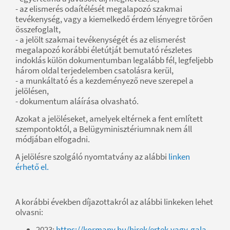
- az elismerés odaítélését megalapozó szakmai
tevékenység, vagy a kiemelkedő érdem lényegre törően
összefoglalt,
- a jelölt szakmai tevékenységét és az elismerést
megalapozó korábbi életútját bemutató részletes
indoklás külön dokumentumban legalább fél, legfeljebb
három oldal terjedelemben csatolásra kerül,
- a munkáltató és a kezdeményező neve szerepel a
jelölésen,
- dokumentum aláírása olvasható.
Azokat a jelöléseket, amelyek eltérnek a fent említett
szempontoktól, a Belügyminisztériumnak nem áll
módjában elfogadni.
A jelölésre szolgáló nyomtatvány az alábbi
linken
érhető el.
A korábbi években díjazottakról az alábbi linkeken lehet
olvasni:
2023:
https://kormany.hu/hirek/ertek-vagy-gala-