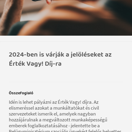
2024-ben is várják a jelöléseket az
Érték Vagy! Díj-ra
Összefoglaló
Idén is lehet pályázni az Érték Vagy! díjra. Az
elismeréssel azokat a munkáltatókat és civil
szervezeteket ismerik el, amelyek nagyban
hozzájárulnak a megváltozott munkaképességű
emberek foglalkoztatásához - jelentette be a
Belügyminisztérium szociális ügyekért felelős helyettes