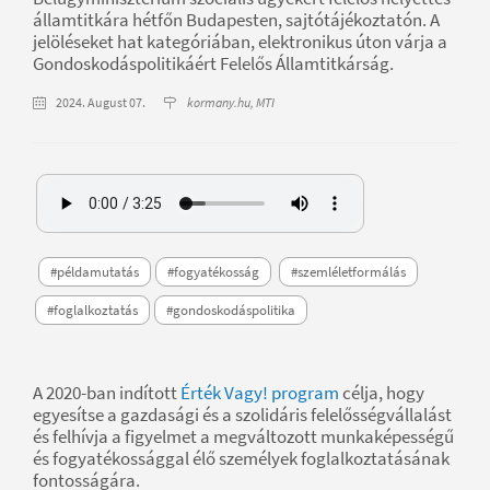
államtitkára hétfőn Budapesten, sajtótájékoztatón. A
jelöléseket hat kategóriában, elektronikus úton várja a
Gondoskodáspolitikáért Felelős Államtitkárság.
2024. August 07.
kormany.hu, MTI
#példamutatás
#fogyatékosság
#szemléletformálás
#foglalkoztatás
#gondoskodáspolitika
A 2020-ban indított
Érték Vagy! program
célja, hogy
egyesítse a gazdasági és a szolidáris felelősségvállalást
és felhívja a figyelmet a megváltozott munkaképességű
és fogyatékossággal élő személyek foglalkoztatásának
fontosságára.