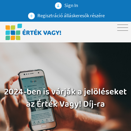
Sign In
Regisztráció álláskeresők részére
2024-ben is várják a jelöléseket
az Érték Vagy! Díj-ra