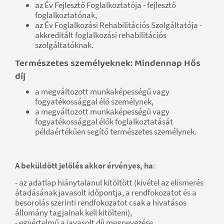
az Év Fejlesztő Foglalkoztatója - fejlesztő
foglalkoztatónak,
az Év Foglalkozási Rehabilitációs Szolgáltatója -
akkreditált foglalkozási rehabilitációs
szolgáltatóknak.
Természetes személyeknek: Mindennap Hős
díj
a megváltozott munkaképességű vagy
fogyatékossággal élő személynek,
a megváltozott munkaképességű vagy
fogyatékossággal élők foglalkoztatását
példaértékűen segítő természetes személynek.
A beküldött jelölés akkor érvényes, ha
:
- az adatlap hiánytalanul kitöltött (kivétel az elismerés
átadásának javasolt időpontja, a rendfokozatot és a
besorolás szerinti rendfokozatot csak a hivatásos
állomány tagjainak kell kitölteni),
- egyértelmű a javasolt díj megnevezése,