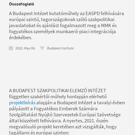
Összefoglaló
A Budapest Intézet kutatóműhely az EASPD felhívására
európai szintű, tagországoknak szóló szakpolitikai
javaslatokat és ajánlást fogalmazott meg a MMK és
fogyatékos személyek munkaerő-piaci integrációja
érdekében.
2022. May 06.
Budapest Institute
A BUDAPEST SZAKPOLITIKAI ELEMZŐ INTÉZET
független szakértői műhely honlapján elérhető
projektleírás
alapján a Budapest Intézet a tavalyi évben
pályázott a Fogyatékos Emberek Számára
Szolgáltatást Nyújtó Szervezetek Európai Szövetsége
által közzétett felhívásra. A nyertes, 2021. őszén
megvalósuló projekt keretében azt vizsgálták, hogy
tagállami és európai szinten: