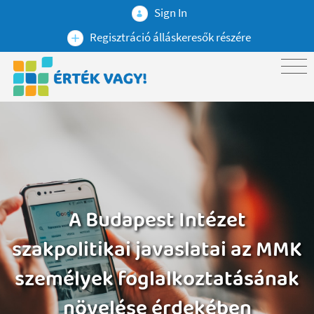
Sign In
Regisztráció álláskeresők részére
A Budapest Intézet
szakpolitikai javaslatai az MMK
személyek foglalkoztatásának
növelése érdekében