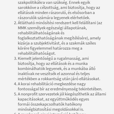
szakpolitikákra van szükség. Ennek egyik
sarokköve a célzottság, ami biztosítja, hogy az
ellátások minden rászoruló, és elsősorban a
rászorulók számára legyenek elérhetőek.
Átlátható minősítési rendszert kell felállítani (az
MMK személyek egészségi állapotának,
rehabilitálhatóságának és
foglalkoztathatóságának megítélésére), amely
kizárja a szubjektivitást, és a szakmák széles
körére figyelemmel határozza meg a
rehabilitálhatóságot.
Kiemelt jelentőségű a rugalmasság, ami
biztosítja, hogy az ellátások és a munka
kombinálhatók legyenek, és a munkába álló
inaktívak ne veszítsék el azonnal és teljes
mértékben a rokkantság után járó ellátásokat.
A korai rehabilitáció megkezdése nagy
fontosságal bír az eredményesség tekintetében.
A nonprofit szervezetek jól kiegészíthetik az állami
kapacitásokat, az együttműködés egyes
formái összekapcsolhatók hatékony
minőségbiztosítási megoldásokkal is.