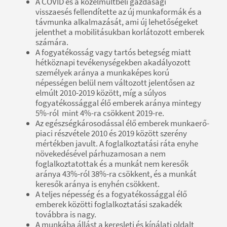
A COVID és a közelmúltbeli gazdasági
visszaesés fellendítette az új munkaformák és a
távmunka alkalmazását, ami új lehetőségeket
jelenthet a mobilitásukban korlátozott emberek
számára.
A fogyatékosság vagy tartós betegség miatt
hétköznapi tevékenységekben akadályozott
személyek aránya a munkaképes korú
népességen belül nem változott jelentősen az
elmúlt 2010-2019 között, míg a súlyos
fogyatékossággal élő emberek aránya mintegy
5%-ról mint 4%-ra csökkent 2019-re.
Az egészségkárosodással élő emberek munkaerő-
piaci részvétele 2010 és 2019 között szerény
mértékben javult. A foglalkoztatási ráta enyhe
növekedésével párhuzamosan a nem
foglalkoztatottak és a munkát nem keresők
aránya 43%-ról 38%-ra csökkent, és a munkát
keresők aránya is enyhén csökkent.
A teljes népesség és a fogyatékossággal élő
emberek közötti foglalkoztatási szakadék
továbbra is nagy.
A munkába állást a keresleti és kínálati oldalt