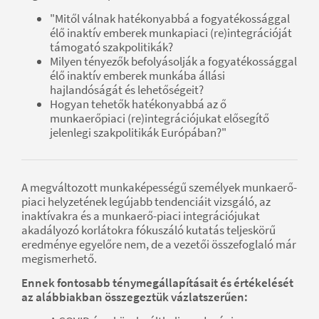
"Mitől válnak hatékonyabbá a fogyatékossággal
élő inaktív emberek munkapiaci (re)integrációját
támogató szakpolitikák?
Milyen tényezők befolyásolják a fogyatékossággal
élő inaktív emberek munkába állási
hajlandóságát és lehetőségeit?
Hogyan tehetők hatékonyabbá az ő
munkaerőpiaci (re)integrációjukat elősegítő
jelenlegi szakpolitikák Európában?"
A megváltozott munkaképességű személyek munkaerő-
piaci helyzetének legújabb tendenciáit vizsgáló, az
inaktívakra és a munkaerő-piaci integrációjukat
akadályozó korlátokra fókuszáló kutatás teljeskörű
eredménye egyelőre nem, de a vezetői összefoglaló már
megismerhető.
Ennek fontosabb ténymegállapításait és értékelését
az alábbiakban összegeztük vázlatszerűen: