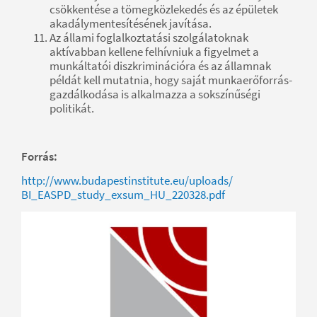
csökkentése a tömegközlekedés és az épületek
akadálymentesítésének javítása.
Az állami foglalkoztatási szolgálatoknak
aktívabban kellene felhívniuk a figyelmet a
munkáltatói diszkriminációra és az államnak
példát kell mutatnia, hogy saját munkaerőforrás-
gazdálkodása is alkalmazza a sokszínűségi
politikát.
Forrás:
http://www.budapestinstitute.eu/uploads/
BI_EASPD_study_exsum_HU_220328.pdf