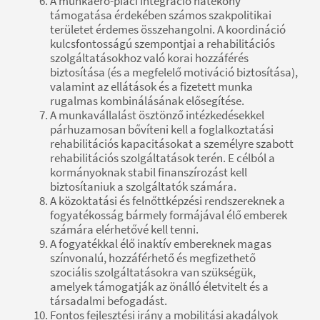
A munkaerő-piaci integráció hatékony
támogatása érdekében számos szakpolitikai
területet érdemes összehangolni. A koordináció
kulcsfontosságú szempontjai a rehabilitációs
szolgáltatásokhoz való korai hozzáférés
biztosítása (és a megfelelő motiváció biztosítása),
valamint az ellátások és a fizetett munka
rugalmas kombinálásának elősegítése.
A munkavállalást ösztönző intézkedésekkel
párhuzamosan bővíteni kell a foglalkoztatási
rehabilitációs kapacitásokat a személyre szabott
rehabilitációs szolgáltatások terén. E célból a
kormányoknak stabil finanszírozást kell
biztosítaniuk a szolgáltatók számára.
A közoktatási és felnőttképzési rendszereknek a
fogyatékosság bármely formájával élő emberek
számára elérhetővé kell tenni.
A fogyatékkal élő inaktív embereknek magas
színvonalú, hozzáférhető és megfizethető
szociális szolgáltatásokra van szükségük,
amelyek támogatják az önálló életvitelt és a
társadalmi befogadást.
Fontos fejlesztési irány a mobilitási akadályok