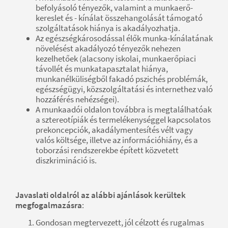
befolyásoló tényezők, valamint a munkaerő-
kereslet és - kínálat összehangolását támogató
szolgáltatások hiánya is akadályozhatja.
Az egészségkárosodással élők munka-kínálatának
növelésést akadályozó tényezők nehezen
kezelhetőek (alacsony iskolai, munkaerőpiaci
távollét és munkatapasztalat hiánya,
munkanélküliségből fakadó pszichés problémák,
egészségügyi, közszolgáltatási és internethez való
hozzáférés nehézségei).
A munkaadói oldalon továbbra is megtalálhatóak
a sztereotípiák és termelékenységgel kapcsolatos
prekoncepciók, akadálymentesítés vélt vagy
valós költsége, illetve az információhiány, és a
toborzási rendszerekbe épített közvetett
diszkrimináció is.
Javaslati oldalról az alábbi ajánlások kerültek
megfogalmazásra
:
Gondosan megtervezett, jól célzott és rugalmas