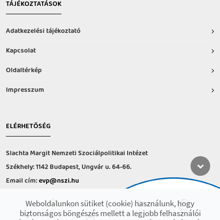
TÁJÉKOZTATÁSOK
Adatkezelési tájékoztató
Kapcsolat
Oldaltérkép
Impresszum
ELÉRHETŐSÉG
Slachta Margit Nemzeti Szociálpolitikai Intézet
Székhely: 1142 Budapest, Ungvár u. 64-66.
Email cím:
evp@nszi.hu
Információs vonal: +36 30 682-6371
Weboldalunkon sütiket (cookie) használunk, hogy
hétfő-csütörtök: 8:00-16:00
biztonságos böngészés mellett a legjobb felhasználói