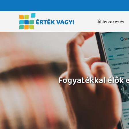
Álláskeresés
Fogyatékkal élők 