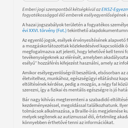
Emberi jogi szempontból kétségkívül az
ENSZ-Egyez
fogyatékossággal élő emberek esélyegyenlőségének 
A hazai jogszabályok területén a fogyatékos személye
évi XXVI. törvény (Fot.)
tekinthető alapdokumentumn
Az egyenlő jogok, esélyek érvényesítésének alapvető 
a mozgáskorlátozottak közlekedésével kapcsolódik öss
megfogalmazva azt jelenti, hogy lehetővé kell tenni 
tevékenységeknek az elérését, amelyben akadályozta
esélyű” hozzáférés kifejezést használni, amely az i
Amikor esélyegyenlőségről beszélünk, elsősorban az a
életvitelhez, munkához, egészségügyi ellátáshoz kap
eltöltésének kérdése, pedig a mozgás, a négy fal közül
szerezni, így a fizikai és mentális egészségre is jó hatá
Bár nagy kihívás megteremteni a szabadidő eltöltésé
kezdeményezéssel, megoldással találkozhatunk. Ilyene
tolmácsok alkalmazása, a Braille-írás megjelenése ku
melyek segítenek az autizmussal élő, értelmileg akad
könnyebben érthetővé tenni az információkat.