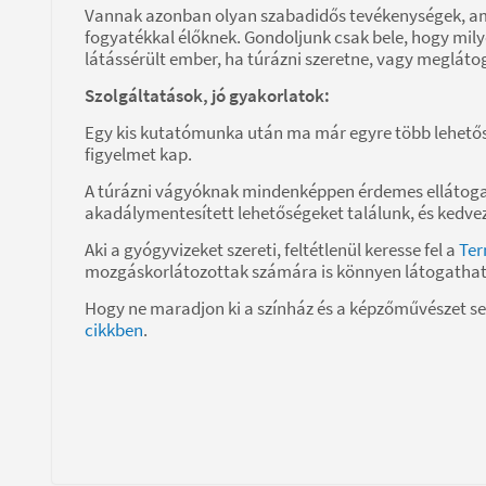
Vannak azonban olyan szabadidős tevékenységek, am
fogyatékkal élőknek. Gondoljunk csak bele, hogy mil
látássérült ember, ha túrázni szeretne, vagy megláto
Szolgáltatások, jó gyakorlatok:
Egy kis kutatómunka után ma már egyre több lehetőség
figyelmet kap.
A túrázni vágyóknak mindenképpen érdemes ellátoga
akadálymentesített lehetőségeket találunk, és kedve
Aki a gyógyvizeket szereti, feltétlenül keresse fel a
Ter
mozgáskorlátozottak számára is könnyen látogathat
Hogy ne maradjon ki a színház és a képzőművészet s
cikkben
.