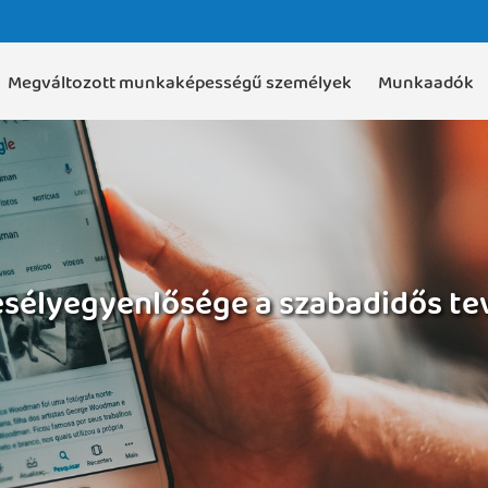
Megváltozott munkaképességű személyek
Munkaadók
esélyegyenlősége a szabadidős t