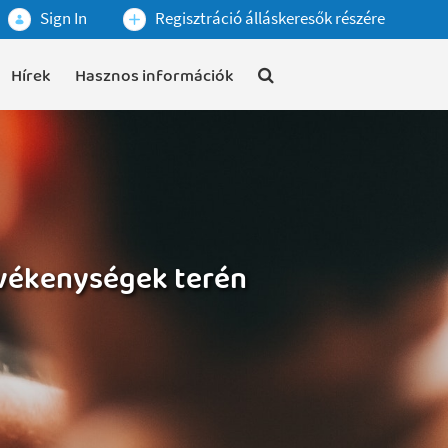
Sign In
Regisztráció álláskeresők részére
Hírek
Hasznos információk
evékenységek terén