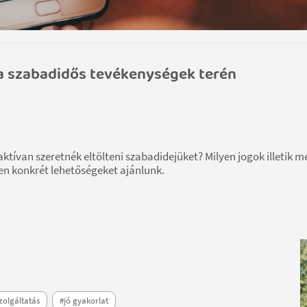
a szabadidős tevékenységek terén
ktívan szeretnék eltölteni szabadidejüket? Milyen jogok illetik m
n konkrét lehetőségeket ajánlunk.
zolgáltatás
#jó gyakorlat