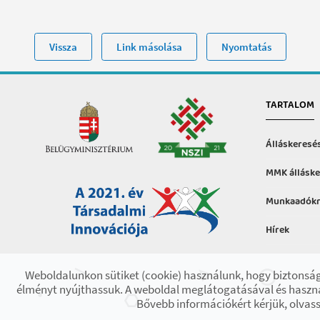
Vissza
Link másolása
Nyomtatás
TARTALOM
Álláskeresé
MMK álláske
Munkaadókn
Hírek
Hasznos in
Weboldalunkon sütiket (cookie) használunk, hogy biztonság
élményt nyújthassuk. A weboldal meglátogatásával és haszná
Bővebb információkért kérjük, olvass
2021 © Minden jog fenntartva! Készült az EFOP-1.9.3-VEKOP-17 pr