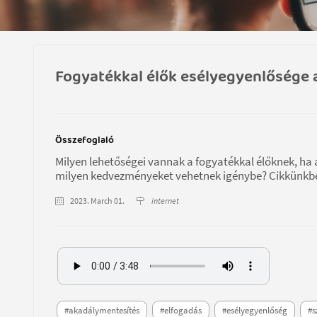
Fogyatékkal élők esélyegyenlősége 
Összefoglaló
Milyen lehetőségei vannak a fogyatékkal élőknek, ha a
milyen kedvezményeket vehetnek igénybe? Cikkünkbe
2023. March 01.
internet
#akadálymentesítés
#elfogadás
#esélyegyenlőség
#s