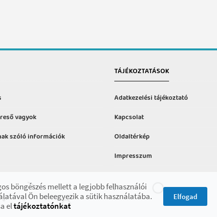
TÁJÉKOZTATÁSOK
s
Adatkezelési tájékoztató
reső vagyok
Kapcsolat
ak szóló információk
Oldaltérkép
Impresszum
formációk
os böngészés mellett a legjobb felhasználói
latával Ön beleegyezik a sütik használatába.
Elfogad
a el
tájékoztatónkat
ojekt keretében.