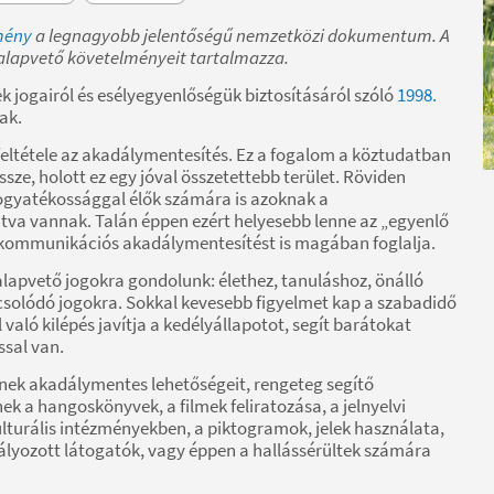
mény
a legnagyobb jelentőségű nemzetközi dokumentum. A
alapvető követelményeit tartalmazza.
k jogairól és esélyegyenlőségük biztosításáról szóló
1998.
ak.
feltétele az akadálymentesítés. Ez a fogalom a köztudatban
ze, holott ez egy jóval összetettebb terület. Röviden
fogyatékossággal élők számára is azoknak a
tva vannak. Talán éppen ezért helyesebb lenne az „egyenlő
nfokommunikációs akadálymentesítést is magában foglalja.
lapvető jogokra gondolunk: élethez, tanuláshoz, önálló
csolódó jogokra. Sokkal kevesebb figyelmet kap a szabadidő
 való kilépés javítja a kedélyállapotot, segít barátokat
ssal van.
nek akadálymentes lehetőségeit, rengeteg segítő
k a hangoskönyvek, a filmek feliratozása, a jelnyelvi
lturális intézményekben, a piktogramok, jelek használata,
ályozott látogatók, vagy éppen a hallássérültek számára