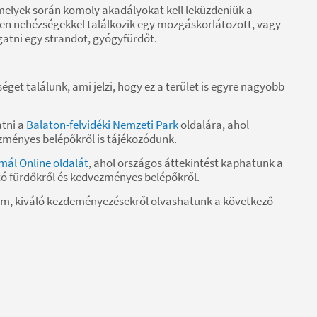
elyek során komoly akadályokat kell leküzdeniük a
yen nehézségekkel találkozik egy mozgáskorlátozott, vagy
gatni egy strandot, gyógyfürdőt.
et találunk, ami jelzi, hogy ez a terület is egyre nagyobb
tni a
Balaton-felvidéki Nemzeti Park
oldalára, ahol
zményes belépőkről is tájékozódunk.
mál Online oldalát
, ahol országos áttekintést kaphatunk a
ó fürdőkről és kedvezményes belépőkről.
em, kiváló kezdeményezésekről olvashatunk a következő