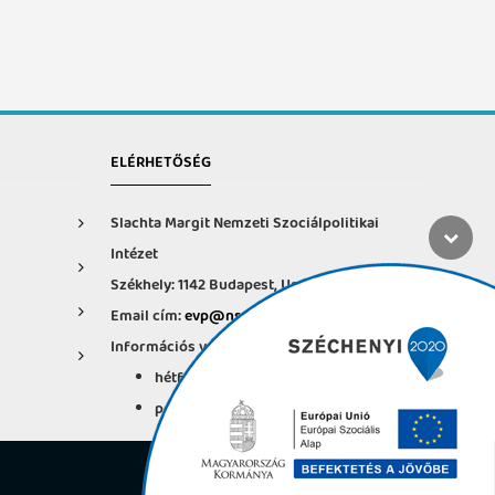
ELÉRHETŐSÉG
Slachta Margit Nemzeti Szociálpolitikai
Intézet
Székhely: 1142 Budapest, Ungvár u. 64-66.
Email cím:
evp@nszi.hu
Információs vonal: +36 30 682-6371
hétfő-csütörtök: 8:00-16:00
péntek: 8:00-14.00