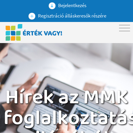
Bejelentkezés
Regisztráció álláskeresők részére
Hírek az MMK
foglalkoztatá