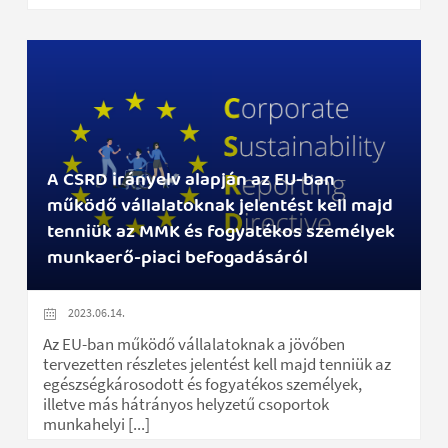
A CSRD irányelv alapján az EU-ban
működő vállalatoknak jelentést kell majd
tenniük az MMK és fogyatékos személyek
munkaerő-piaci befogadásáról
2023.06.14.
Az EU-ban működő vállalatoknak a jövőben
tervezetten részletes jelentést kell majd tenniük az
egészségkárosodott és fogyatékos személyek,
illetve más hátrányos helyzetű csoportok
munkahelyi [...]