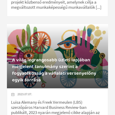
projekt közbenső eredményeit, amelynek célja a
megváltozott munkaképességű munkavállalók [...]
A világ legrangosabb üzleti lapjában
megjelent tanulmány szerint a
fogyatékosság a vállalati versenyelőny
egyik forrása
2023.07.07.
Luisa Alemany és Freek Vermeulen (LBS)
szerzőpáros Harvard Business Review-ban
publikált, 2023 nyarán megjelenő cikke alapján az