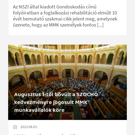
Az NSZI által kiadott Gondoskodás című
folyóiratban a foglalkozási rehabilitáció elmúlt 10
évét bemutató szakmai cikk jelent meg, amelynek
üzenete, hogy az MMK személyek fontos [...]
Augusztus 1-től bővült a SZOCHÓ
kedvezményre jogosult MMK
munkavállalók köre
2023.08.03.