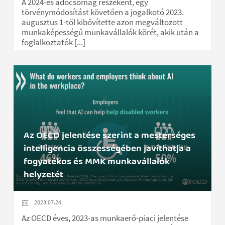
A 2024-es adócsomag részeként, egy
törvénymódosítást követően a jogalkotó 2023.
augusztus 1-től kibővítette azon megváltozott
munkaképességű munkavállalók körét, akik után a
foglalkoztatók [...]
Az OECD jelentése szerint a mesterséges
intelligencia összességében javíthatja a
fogyatékos és MMK munkavállalók
helyzetét
2023.07.24.
Az OECD éves, 2023-as munkaerő-piaci jelentése