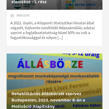
elemzése - 1. rész
2023.12.01.
A 2022. őszén, a Központi Statisztikai Hivatal által
végzett, tízévente ismétlődő Népszámlálás adatai
szerint a foglalkoztatottság közel 50%-os volt a
fogyatékossággal és súlyos [...]
Rehabilitációs állásbörzét szervez
Budapesten, 2023. november 8-án a
Motiváció Alapítvány