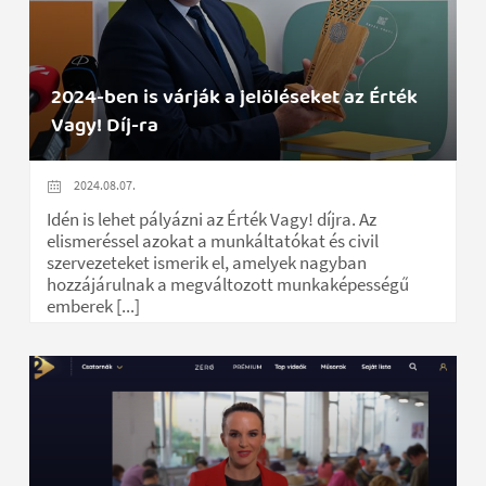
2024-ben is várják a jelöléseket az Érték
Vagy! Díj-ra
2024.08.07.
Idén is lehet pályázni az Érték Vagy! díjra. Az
elismeréssel azokat a munkáltatókat és civil
szervezeteket ismerik el, amelyek nagyban
hozzájárulnak a megváltozott munkaképességű
emberek [...]