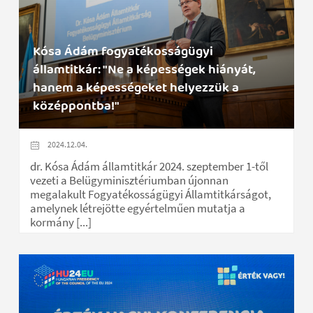
Kósa Ádám fogyatékosságügyi
államtitkár: "Ne a képességek hiányát,
hanem a képességeket helyezzük a
középpontba!"
2024.12.04.
dr. Kósa Ádám államtitkár 2024. szeptember 1-től
vezeti a Belügyminisztériumban újonnan
megalakult Fogyatékosságügyi Államtitkárságot,
amelynek létrejötte egyértelműen mutatja a
kormány [...]