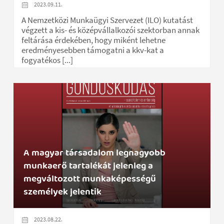
2023.09.11.
A Nemzetközi Munkaügyi Szervezet (ILO) kutatást
végzett a kis- és középvállalkozói szektorban annak
feltárása érdekében, hogy miként lehetne
eredményesebben támogatni a kkv-kat a
fogyatékos [...]
A magyar társadalom legnagyobb
munkaerő tartalékát jelenleg a
megváltozott munkaképességű
személyek jelentik
2023.08.22.