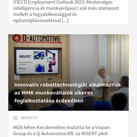
(OECD Employment Outlook 2023: Mesterséges
intelligencia és munkaerőpiac) sok más szempont
mellett a fogyatékossággal és
egészségkárosodással [...]
Innovatív robottechnológiát alkalmaznak
az MMK munkavállalók sikeres
foglalkoztatása érdekében
2023.07.17.
Múlt héten Kecskeméten mutatta be a Viapan
Group és a Q-Automotive Kft. az INSERT pilot