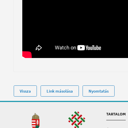
Vissza
Link másolása
Nyomtatás
TARTALOM