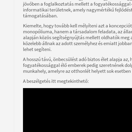
jövőben a foglalkoztatás mellett a fogyatékossággal é
informatikai területnek, amely nagymértékű fejlődé
támogatásában.
Kiemelte, hogy tovább kell mélyíteni azt a koncepció
monopóliuma, hanem a társadalom feladata, az állam 
alapján közös segítségnyújtás mellett oldhatók meg
közelebb állnak az adott személyhez és emiatt jobban
lehet segíteni.
A hosszú távú, önbecsülést adó biztos élet alapja az
fogyatékossággal élő emberek pedig szeretnének dolg
munkahely, amelyre az otthonlét helyett sok esetben
A beszélgetés itt megtekinthető: