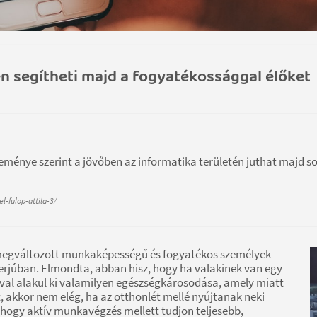
en segítheti majd a fogyatékossággal élőket
éleménye szerint a jövőben az informatika területén juthat majd s
l-fulop-attila-3/
 a megváltozott munkaképességű és fogyatékos személyek
nterjúban. Elmondta, abban hisz, hogy ha valakinek van egy
ával alakul ki valamilyen egészségkárosodása, amely miatt
 akkor nem elég, ha az otthonlét mellé nyújtanak neki
hogy aktív munkavégzés mellett tudjon teljesebb,