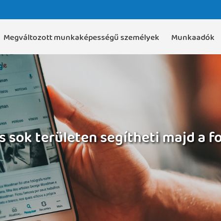
Megváltozott munkaképességű személyek
Munkaadók
és sok területen segítheti majd a 