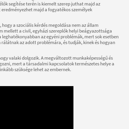
lők segítése terén is kiemelt szerep juthat majd az
st eredményezhet majd a fogyatékos személyek
t, hogy a szociális kérdés megoldása nem az állam
mellett a civil, egyházi szereplők helyi beágyazottsága
 a leghatékonyabban az egyéni problémák, mert sok esetben
 rálátnak az adott problémára, és tudják, kinek és hogyan
, hogy valaki dolgozik. A megváltozott munkaképességű és
ozni, mert a társadalmi kapcsolatok természetes helye a
 inkább szüksége lehet az embernek.