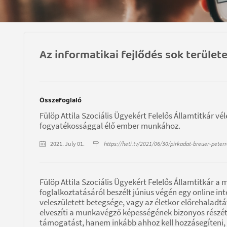
Az informatikai fejlődés sok terület
Összefoglaló
Fülöp Attila Szociális Ügyekért Felelős Államtitkár v
fogyatékossággal élő ember munkához.
2021. July 01.
https://heti.tv/2021/06/30/pirkadat-breuer-peterre
Fülöp Attila Szociális Ügyekért Felelős Államtitkár
foglalkoztatásáról beszélt június végén egy online i
veleszületett betegsége, vagy az életkor előrehaladt
elveszíti a munkavégző képességének bizonyos részét,
támogatást, hanem inkább ahhoz kell hozzásegíteni, 