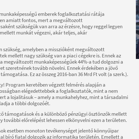
t munkaképességű emberek foglalkoztatási rátája
en amiatt fontos, mert a megváltozott
ként szükségük van arra az érzésre, hogy reggel legyen
mellett munkát végezni, akár teljes, akár
an szükség, amelyben a misszióként megváltozott
k mellett nagy szükség van a piaci cégekre is. Ennek az
 a megváltozott munkaképességűek 44%-a tud dolgozni a
yet szeretnének tovább növelni. Ennek érdekében a jövő
támogatása. Ez az összeg 2016-ban 36 Mrd Ft volt (a szerk.).
gy! Program keretében végzett felmérés alapján a
sságban elégedettebbek a foglalkoztatók, mint a nem
 a lojalitásuk – amely a munkahelyhez, mint a társadalmi
adja a többi dolgozóét.
gítő támogatások és a különböző pénzügyi ösztönzők mellett
y további előrelépést lehessen elkönyvelni ezen a területen.
 sok esetben monoton tevékenységet jelentő könnyűipar
 bíró fiatal dolgozik az informatika területén. Emellett a