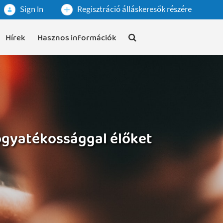
Sign In
Regisztráció álláskeresők részére
Hírek
Hasznos információk
fogyatékossággal élőket