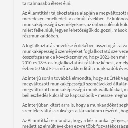
tartalmasabb életet élni.
Az Államtitkár tájékoztatása alapján a megváltozot
meredeken emelkedett az elmúlt években. Ez különös
munkaképességű személyeknek az önbecsülésük kulcsa
miért felkelniük, legyen lehetőségük dolgozni, mások 
részmunkaidőben.
A foglalkoztatás növelése érdekében összefogásra v
munkaképességű személyeket foglalkoztató szervezete
összefogásnak a következménye, hogy 2021-ben már
2010-es 18%-os foglalkoztatási rátához képest, amel
évben 50 Mrd Ft-ra nő az akkreditált munkaadók éves 
Az interjú során továbbá elmondta, hogy az Érték Va
megváltozott munkaképességű személyekkel általáno
megváltozott munkaképességű munkavállalókkal, mert
beilleszkedés kulcsához kapcsolódik – messze meghal
Az interjúban kitért arra is, hogy a munkaadókat se
szemléletváltás szükséges a társadalom részéről, hog
Az Államtitkár elmondta, hogy a kézimunka igényes,
mellett az elmúlt években egyre több fogyatékossággal