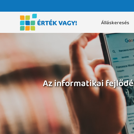
Álláskeresés
Az informatikai fejlőd