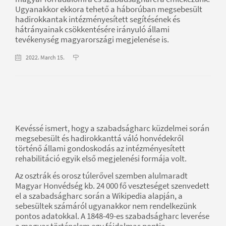
Ugyanakkor ekkora tehető a háborúban megsebesült
hadirokkantak intézményesített segítésének és
hátrányainak csökkentésére irányuló állami
tevékenység magyarországi megjelenése is.
2022. March 15.
Kevéssé ismert, hogy a szabadságharc küzdelmei során
megsebesült és hadirokkanttá váló honvédekről
történő állami gondoskodás az intézményesített
rehabilitáció egyik első megjelenési formája volt.
Az osztrák és orosz túlerővel szemben alulmaradt
Magyar Honvédség kb. 24 000 fő veszteséget szenvedett
el a szabadságharc során a Wikipedia alapján, a
sebesültek számáról ugyanakkor nem rendelkezünk
pontos adatokkal. A 1848-49-es szabadságharc leverése
a magyar történelem egy fájdalmas pontja,