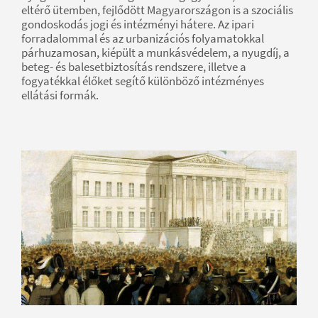
eltérő ütemben, fejlődött Magyarországon is a szociális
gondoskodás jogi és intézményi hátere. Az ipari
forradalommal és az urbanizációs folyamatokkal
párhuzamosan, kiépült a munkásvédelem, a nyugdíj, a
beteg- és balesetbiztosítás rendszere, illetve a
fogyatékkal élőket segítő különböző intézményes
ellátási formák.