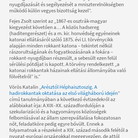
nyugdíjazását és segélyezését a mniszterelnökségben
működő külön vegyes bizottság kezel”.
Fejes Zsolt szerint az „1867-es osztrák-magyar
kiegyezést követően a… A közös hadsereg
(haditengerészet) és a m. kir. honvédség egyéneinek
katonai ellátásáról szóló 1875. évi LI. törvénycikk
alapján minden rokkant katona – tekintet nélkül
rászorultságának és fogyatkozásának a fokára –
rokkant-nyugdíjban részesült, a sebesült ezen felül
sérülési pótdíjat is kapott. A törvény rendelkezett „a
katonai rokkantak házainak ellátási állományába való
fölvételről” is.”
Vörös Katalin „
Arésztól Héphaisztoszig. A
hadirokkantak oktatása az első világháború idején
”
című tanulmányában a következő évtizedekről az
alábbiakat írja: A XIX–XX. századfordulóján a
szekularizáció és a hagyományos közösségek
felbomlásával az állam szerepvállalása fokozatosan
nőt, feladatköre pedig egyre bővült. Ennek a
folyamatnak a részeként a XIX. század második felétől a
nyugat-európai országokkal megegyezően, de attól