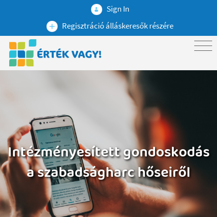
Sign In
Regisztráció álláskeresők részére
Intézményesített gondoskodás
a szabadságharc hőseiről