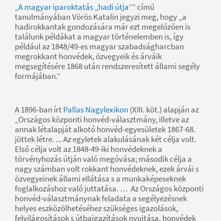
„
A magyar iparoktatás „hadi útja”
” című
tanulmányában Vörös Katalin jegyzi meg, hogy „a
hadirokkantak gondozására már ezt megelőzően is
találunk példákat a magyar történelemben is, így
például az 1848/49-es magyar szabadságharcban
megrokkant honvédek, özvegyeik és árváik
megsegítésére 1868 után rendszeresített állami segély
formájában.”
A 1896-ban írt
Pallas Nagylexikon
(XIII. köt.) alapján az
„Országos központi honvéd-választmány, illetve az
annak létalapját alkotó honvéd-egyesületek 1867-68.
jöttek létre. ... Az egyletek alakulásának két célja volt.
Első célja volt az 1848-49-iki honvédeknek a
törvényhozás útján való megóvása; második célja a
nagy számban volt rokkant honvédeknek, ezek árvái s
özvegyeinek állami ellátása s a munkaképeseknek
foglalkozáshoz való juttatása. … Az Országos központi
honvéd-választmánynak feladata a segélyezésnek
helyes eszközölhetéséhez szükséges igazolások,
felvilágosítások s útbaigazítások nyujtása. honvédek