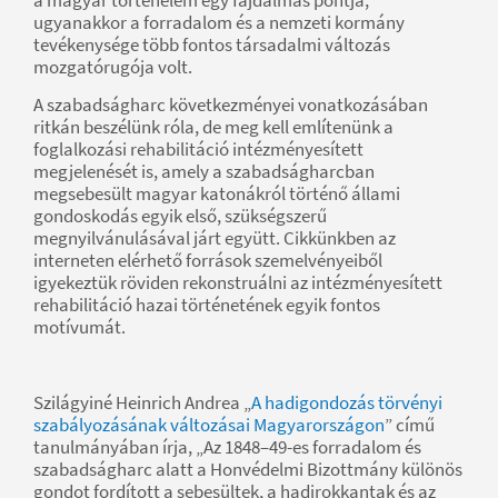
ugyanakkor a forradalom és a nemzeti kormány
tevékenysége több fontos társadalmi változás
mozgatórugója volt.
A szabadságharc következményei vonatkozásában
ritkán beszélünk róla, de meg kell említenünk a
foglalkozási rehabilitáció intézményesített
megjelenését is, amely a szabadságharcban
megsebesült magyar katonákról történő állami
gondoskodás egyik első, szükségszerű
megnyilvánulásával járt együtt. Cikkünkben az
interneten elérhető források szemelvényeiből
igyekeztük röviden rekonstruálni az intézményesített
rehabilitáció hazai történetének egyik fontos
motívumát.
Szilágyiné Heinrich Andrea „
A hadigondozás törvényi
szabályozásának változásai Magyarországon
” című
tanulmányában írja, „Az 1848–49-es forradalom és
szabadságharc alatt a Honvédelmi Bizottmány különös
gondot fordított a sebesültek, a hadirokkantak és az