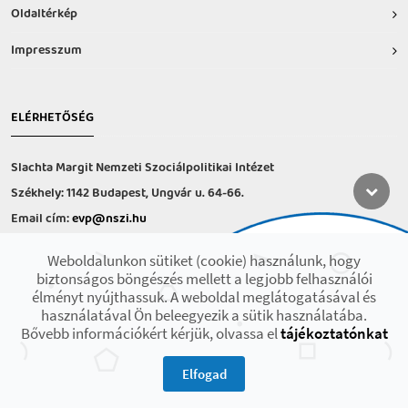
Oldaltérkép
Impresszum
ELÉRHETŐSÉG
Slachta Margit Nemzeti Szociálpolitikai Intézet
Székhely: 1142 Budapest, Ungvár u. 64-66.
Email cím:
evp@nszi.hu
Információs vonal: +36 30 682-6371
Weboldalunkon sütiket (cookie) használunk, hogy
hétfő-csütörtök: 8:00-16:00
biztonságos böngészés mellett a legjobb felhasználói
péntek: 8:00-14.00
élményt nyújthassuk. A weboldal meglátogatásával és
használatával Ön beleegyezik a sütik használatába.
Bővebb információkért kérjük, olvassa el
tájékoztatónkat
2021 © Minden jog fenntartva! Készült az EFOP-1.9.3-VEKOP-17 projekt
keretében.
Elfogad