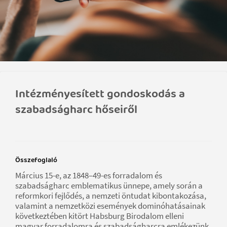
Intézményesített gondoskodás a
szabadságharc hőseiről
Összefoglaló
Március 15-e, az 1848–49-es forradalom és
szabadságharc emblematikus ünnepe, amely során a
reformkori fejlődés, a nemzeti öntudat kibontakozása,
valamint a nemzetközi események dominóhatásainak
következtében kitört Habsburg Birodalom elleni
magyar forradalomra és szabadságharcra emlékezünk.