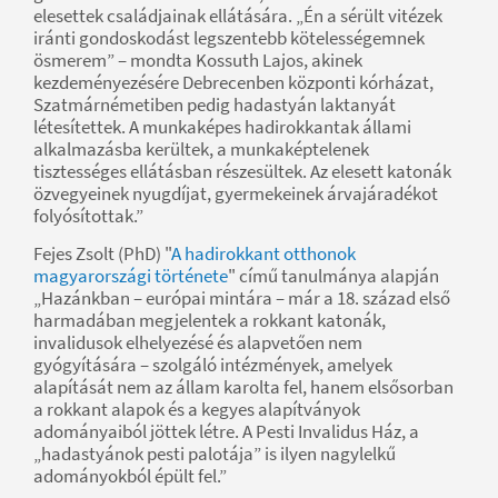
elesettek családjainak ellátására. „Én a sérült vitézek
iránti gondoskodást legszentebb kötelességemnek
ösmerem” – mondta Kossuth Lajos, akinek
kezdeményezésére Debrecenben központi kórházat,
Szatmárnémetiben pedig hadastyán laktanyát
létesítettek. A munkaképes hadirokkantak állami
alkalmazásba kerültek, a munkaképtelenek
tisztességes ellátásban részesültek. Az elesett katonák
özvegyeinek nyugdíjat, gyermekeinek árvajáradékot
folyósítottak.”
Fejes Zsolt (PhD) "
A hadirokkant otthonok
magyarországi története
" című tanulmánya alapján
„Hazánkban – európai mintára – már a 18. század első
harmadában megjelentek a rokkant katonák,
invalidusok elhelyezésé és alapvetően nem
gyógyítására – szolgáló intézmények, amelyek
alapítását nem az állam karolta fel, hanem elsősorban
a rokkant alapok és a kegyes alapítványok
adományaiból jöttek létre. A Pesti Invalidus Ház, a
„hadastyánok pesti palotája” is ilyen nagylelkű
adományokból épült fel.”