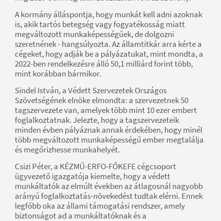
A kormány álláspontja, hogy munkát kell adni azoknak
is, akik tartós betegség vagy fogyatékosság miatt
megváltozott munkaképességűek, de dolgozni
szeretnének - hangsúlyozta. Az államtitkár arra kérte a
cégeket, hogy adják be a pályázatukat, mint mondta, a
2022-ben rendelkezésre álló 50,1 milliárd forint több,
mint korábban bármikor.
Sindel István, a Védett Szervezetek Országos
Szövetségének elnöke elmondta: a szervezetnek 50
tagszervezete van, amelyek több mint 10 ezer embert
foglalkoztatnak. Jelezte, hogy a tagszervezeteik
minden évben pályáznak annak érdekében, hogy minél
több megváltozott munkaképességű ember megtalálja
és megőrizhesse munkahelyét.
Csizi Péter, a KÉZMŰ-ERFO-FŐKEFE cégcsoport
ügyvezető igazgatója kiemelte, hogy a védett
munkáltatók az elmúlt években az átlagosnál nagyobb
arányú foglalkoztatás-növekedést tudtak elérni. Ennek
legfőbb oka az állami támogatási rendszer, amely
biztonságot ad a munkáltatóknak és a