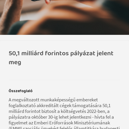
50,1 milliárd forintos pályázat jelent
meg
Összefoglaló
A megváltozott munkaképességű embereket
foglalkoztató akkreditált cégek támogatására 50,1
milliárd forintot biztosít a költségvetés 2022-ben, a
pályázatra október 30-ig lehet jelentkezni - hívta fel a
figyelmet az Emberi Erőforrások Minisztériumának
(EMMI) szociális ügyekért felelős államtitkára budapesti