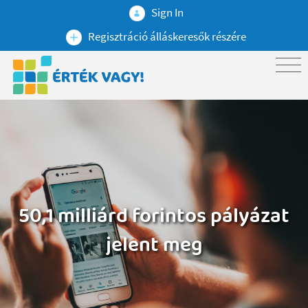
Sign In
Regisztráció álláskeresők részére
50,1 milliárd forintos pályázat
jelent meg