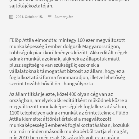
sajtótájékoztatóján.
2021. October 15.
kormany.hu
Fülöp Attila elmondta: mintegy 160 ezer megváltozott
munkaképességű ember dolgozik Magyarországon,
többségük piaci körülmények között. Akkreditált cégek
adnak munkát azoknak, akiknek az állapotuk miatt
plusz segítségre van szükségük; ezeknek a
vállalatoknak támogatást biztosít az állam, hogy ez a
foglalkoztatási forma fennmaradjon, illetve lehetőség
szerint tovább bővüljön - hangsúlyozta.
Az államtitkár jelezte, közel 400 olyan cég van az
országban, amelyek akkreditáltként működnek közre a
megváltozott munkaképességűek foglalkoztatásában,
1100 telephelyen adnak munkát az érintetteknek. Fülöp
Attila kiemelte: áttörést értek el a megváltozott
munkaképességű emberek foglalkoztatásában, közülük
ma már minden második munkabérből tartja el magát,
míg 2010-ben még csak 18 százalék volt ez az arány.