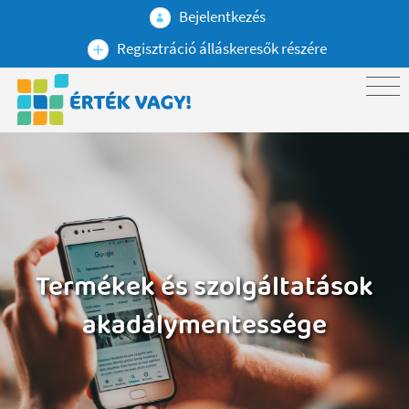
Bejelentkezés
Regisztráció álláskeresők részére
Termékek és szolgáltatások
akadálymentessége