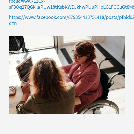
fbclid=IwAR11Cx-
sF3Oq27QGkilaPUw18tKsbKWDJkhwPUuPHpLG1FCGuGt8M
https://www.facebook.com/879354418751418/posts/pfbi
d=n