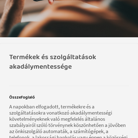
Termékek és szolgáltatások
akadálymentessége
Összefoglaló
A napokban elfogadott, termékekre és a
szolgáltatásokra vonatkozó akadálymentességi
követelményeknek való megfelelés általános
szabályairól szóló törvénynek köszönhetően a jövőben
az önkiszolgáló automaták, a számítógépek, a
telefonok, a lakossági bankolás vagy éppen a közösségi