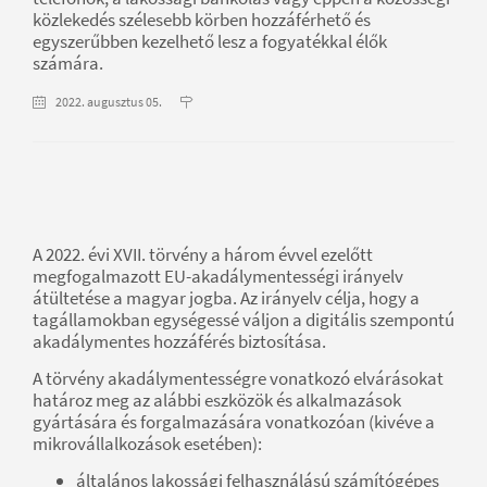
közlekedés szélesebb körben hozzáférhető és
egyszerűbben kezelhető lesz a fogyatékkal élők
számára.
2022. augusztus 05.
A 2022. évi XVII. törvény a három évvel ezelőtt
megfogalmazott EU-akadálymentességi irányelv
átültetése a magyar jogba. Az irányelv célja, hogy a
tagállamokban egységessé váljon a digitális szempontú
akadálymentes hozzáférés biztosítása.
A törvény akadálymentességre vonatkozó elvárásokat
határoz meg az alábbi eszközök és alkalmazások
gyártására és forgalmazására vonatkozóan (kivéve a
mikrovállalkozások esetében):
általános lakossági felhasználású számítógépes