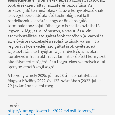
több érzékszerv általi hozzáférés biztosítása. Az
önkiszolgáló termináloknak és az e-könyv olvasóknak
szöveget beszéddé alakító technológiával kell
rendelkezniük, elvárás, hogy az önkiszolgáló
terminálokhoz saját fülhallgató is csatlakoztatható
legyen. A légi, az autóbuszos, a vasúti és a vízi
személyszállítási szolgáltatások esetében (a városi és
az elővárosi közlekedési szolgáltatások, valamint a
regionális közlekedési szolgáltatások kivételével)
tájékoztatást kell nyújtani a járművek és az azokat
körülvevő infrastruktúra, valamint az épített környezet
akadálymentességéről és a fogyatékos személyek által
igénybe vehető segítségről.
A törvény, amely 2025. június 28-án lép hatályba, a
Magyar Közlöny 2022. évi 123. számában (2022. július
22.) számában jelent meg.
Forrás:
https://tamogatoweb.hu/2022-evi-xvii-torveny/?