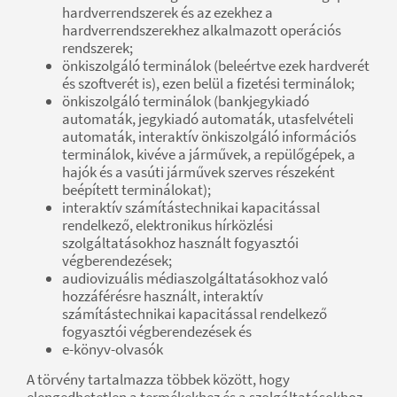
hardverrendszerek és az ezekhez a
hardverrendszerekhez alkalmazott operációs
rendszerek;
önkiszolgáló terminálok (beleértve ezek hardverét
és szoftverét is), ezen belül a fizetési terminálok;
önkiszolgáló terminálok (bankjegykiadó
automaták, jegykiadó automaták, utasfelvételi
automaták, interaktív önkiszolgáló információs
terminálok, kivéve a járművek, a repülőgépek, a
hajók és a vasúti járművek szerves részeként
beépített terminálokat);
interaktív számítástechnikai kapacitással
rendelkező, elektronikus hírközlési
szolgáltatásokhoz használt fogyasztói
végberendezések;
audiovizuális médiaszolgáltatásokhoz való
hozzáférésre használt, interaktív
számítástechnikai kapacitással rendelkező
fogyasztói végberendezések és
e-könyv-olvasók
A törvény tartalmazza többek között, hogy
elengedhetetlen a termékekhez és a szolgáltatásokhoz