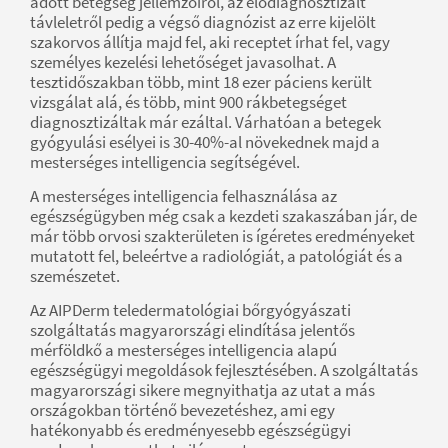
adott betegség jellemzőiről, az elődiagnosztizált
távleletről pedig a végső diagnózist az erre kijelölt
szakorvos állítja majd fel, aki receptet írhat fel, vagy
személyes kezelési lehetőséget javasolhat. A
tesztidőszakban több, mint 18 ezer páciens került
vizsgálat alá, és több, mint 900 rákbetegséget
diagnosztizáltak már ezáltal. Várhatóan a betegek
gyógyulási esélyei is 30-40%-al növekednek majd a
mesterséges intelligencia segítségével.
A mesterséges intelligencia felhasználása az
egészségügyben még csak a kezdeti szakaszában jár, de
már több orvosi szakterületen is ígéretes eredményeket
mutatott fel, beleértve a radiológiát, a patológiát és a
szemészetet.
Az AIPDerm teledermatológiai bőrgyógyászati
szolgáltatás magyarországi elindítása jelentős
mérföldkő a mesterséges intelligencia alapú
egészségügyi megoldások fejlesztésében. A szolgáltatás
magyarországi sikere megnyithatja az utat a más
országokban történő bevezetéshez, ami egy
hatékonyabb és eredményesebb egészségügyi