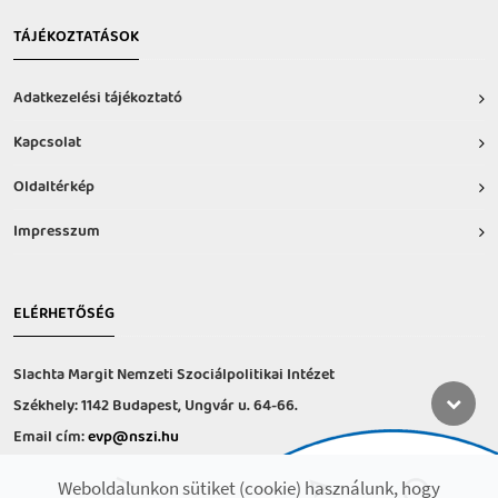
TÁJÉKOZTATÁSOK
Adatkezelési tájékoztató
Kapcsolat
Oldaltérkép
Impresszum
ELÉRHETŐSÉG
Slachta Margit Nemzeti Szociálpolitikai Intézet
Székhely: 1142 Budapest, Ungvár u. 64-66.
Email cím:
evp@nszi.hu
Információs vonal: +36 30 682-6371
Weboldalunkon sütiket (cookie) használunk, hogy