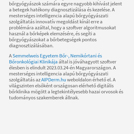
bőrgyógyászok számára egyre nagyobb kihívást jelent
a betegek hatékony diagnosztizálása és kezelése. A
mesterséges intelligencia alapú bőrgyógyászati
szolgáltatás innovatív megoldást kínál erre a
problémára azáltal, hogy a szoftver algoritmusokat
használ a bőrképek elemzésére, és segíti a
bőrgyógyászokat a bőrbetegségek pontos
diagnosztizálásában.
A
Semmelweis Egyetem Bőr-, Nemikórtani és
Bőronkológiai Klinikája
által is jóváhagyott szoftver
élesben is elindult 2023.03.24-én Magyarországon. A
mesterséges intelligencia alapú bőrgyógyászati
szolgáltatás az
AIPDerm.hu
weboldalon érhető el. A
világszinten elsőként országosan elérhető digitális
bőrklinika mögött a legtekintélyesebb hazai orvosok és
tudományos szakemberek állnak.