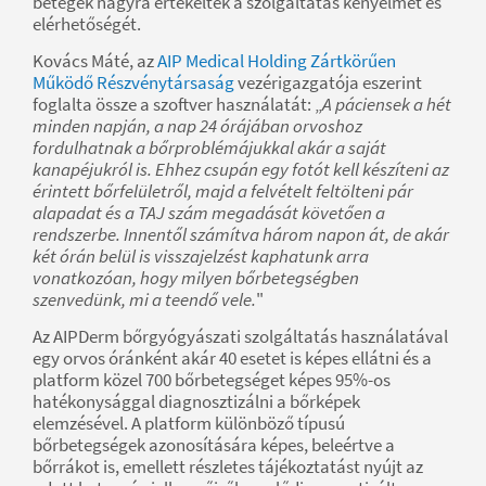
betegek nagyra értékelték a szolgáltatás kényelmét és
elérhetőségét.
Kovács Máté, az
AIP Medical Holding Zártkörűen
Működő Részvénytársaság
vezérigazgatója eszerint
foglalta össze a szoftver használatát: „
A páciensek a hét
minden napján, a nap 24 órájában orvoshoz
fordulhatnak a bőrproblémájukkal akár a saját
kanapéjukról is. Ehhez csupán egy fotót kell készíteni az
érintett bőrfelületről, majd a felvételt feltölteni pár
alapadat és a TAJ szám megadását követően a
rendszerbe. Innentől számítva három napon át, de akár
két órán belül is visszajelzést kaphatunk arra
vonatkozóan, hogy milyen bőrbetegségben
szenvedünk, mi a teendő vele.
"
Az AIPDerm bőrgyógyászati szolgáltatás használatával
egy orvos óránként akár 40 esetet is képes ellátni és a
platform közel 700 bőrbetegséget képes 95%-os
hatékonysággal diagnosztizálni a bőrképek
elemzésével. A platform különböző típusú
bőrbetegségek azonosítására képes, beleértve a
bőrrákot is, emellett részletes tájékoztatást nyújt az