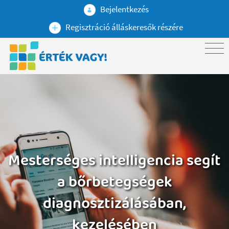
Bejelentkezés
Regisztráció álláskeresők részére
Mesterséges intelligencia segít
a bőrbetegségek
diagnosztizálásában,
kezelésében