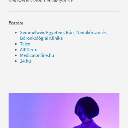
rendszerhez vezethet világszerte.
Forrás:
Semmelweis Egyetem: Bőr-, Nemikórtani és
Bőronkológiai Klinika
Telex
AIPDerm
Medicalonline.hu
24.hu