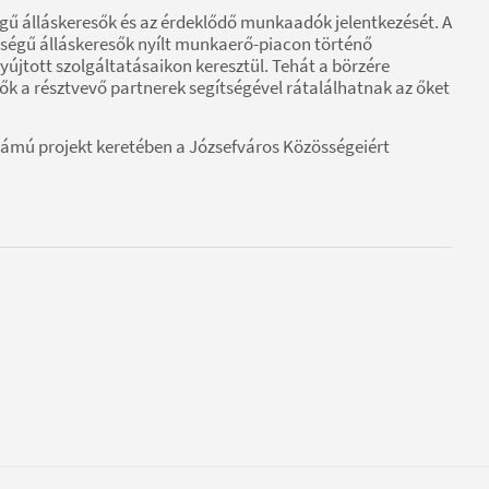
gű álláskeresők és az érdeklődő munkaadók jelentkezését. A
égű álláskeresők nyílt munkaerő-piacon történő
yújtott szolgáltatásaikon keresztül. Tehát a börzére
 a résztvevő partnerek segítségével rátalálhatnak az őket
zámú projekt keretében a Józsefváros Közösségeiért