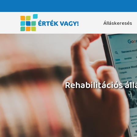
Álláskeresés
Rehabilitációs ál