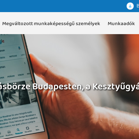
B
Megváltozott munkaképességű személyek
Munkaadók
lásbörze Budapesten, a Kesztyűgy