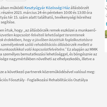
tásában működő
Kesztyűgyár Közösségi Ház
állásbörzét
észére 2023. március 24-én pénteken 10:00 és 13:00 óra
tyás tér 15. szám alatt található, tevékenységi köreihez
 segítése.
n írtuk, hogy „az állásbörzék remek eszközei a munkaerő-
özvetlen kapcsolat-felvételi lehetőséget teremtenek
k érdekében, hogy a jövőben közöttük foglalkoztatásra
K személyeknek szóló rehabilitációs állásbörzék mellett a
 munkaadókkal való kapcsolatfelvételre.”
Ez alapján az MMK
lta személyes bemutatkozási lehetőséggel, és böngésznie az
ősége nagymértékben növelheti az elhelyezkedés, illetve a
örze a következő partnerek közreműködésével valósul meg:
iós Főosztály - Foglalkozási Rehabilitációs Osztálya