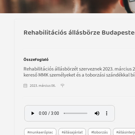
Rehabilitációs állásbörze Budapeste
Összefoglaló
Rehabilitációs állásbörzét szerveznek 2023. március 24
kereső MMK személyeket és a toborzási szándékkal 
2023. március 06.
#munkaerőpiac
#állásajánlat
#toborzás
#állásinterj