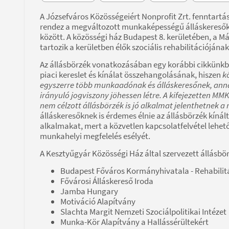
A Józsefváros Közösségeiért Nonprofit Zrt. fenntar
rendez a megváltozott munkaképességű álláskeresők r
között. A közösségi ház Budapest 8. kerületében, a Má
tartozik a kerületben élők szociális rehabilitációjának
Az állásbörzék vonatkozásában egy korábbi cikkünkbe
piaci kereslet és kínálat összehangolásának, hiszen
k
egyszerre több munkaadónak és álláskeresőnek, anna
irányuló jogviszony jöhessen létre. A kifejezetten MM
nem célzott állásbörzék is jó alkalmat jelenthetnek a
álláskeresőknek is érdemes élnie az állásbörzék kíná
alkalmakat, mert a közvetlen kapcsolatfelvétel lehet
munkahelyi megfelelés esélyét.
A Kesztyűgyár Közösségi Ház által szervezett állásb
Budapest Főváros Kormányhivatala - Rehabilitác
Fővárosi Álláskereső Iroda
Jamba Hungary
Motiváció Alapítvány
Slachta Margit Nemzeti Szociálpolitikai Intézet
Munka-Kör Alapítvány a Hallássérültekért