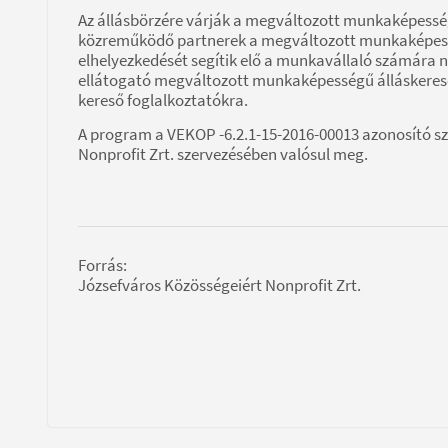
Az állásbörzére várják a megváltozott munkaképessé
közreműködő partnerek a megváltozott munkaképess
elhelyezkedését segítik elő a munkavállaló számára n
ellátogató megváltozott munkaképességű álláskeresők
kereső foglalkoztatókra.
A program a VEKOP -6.2.1-15-2016-00013 azonosító s
Nonprofit Zrt. szervezésében valósul meg.
Forrás:
Józsefváros Közösségeiért Nonprofit Zrt.