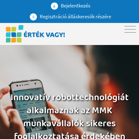
Bejelentkezés
Regisztráció álláskeresők részére
Innovatív robottechnológiát
alkalmaznak az MMK
munkavállalók sikeres
foglalkoztatása érdekében