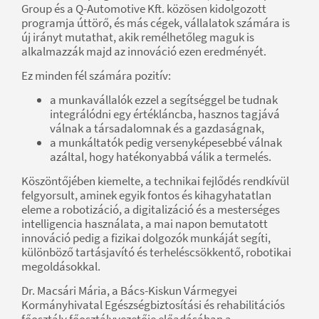
Group és a Q-Automotive Kft. közösen kidolgozott
programja úttörő, és más cégek, vállalatok számára is
új irányt mutathat, akik remélhetőleg maguk is
alkalmazzák majd az innováció ezen eredményét.
Ez minden fél számára pozitív:
a munkavállalók ezzel a segítséggel be tudnak
integrálódni egy értékláncba, hasznos tagjává
válnak a társadalomnak és a gazdaságnak,
a munkáltatók pedig versenyképesebbé válnak
azáltal, hogy hatékonyabbá válik a termelés.
Köszöntőjében kiemelte, a technikai fejlődés rendkívül
felgyorsult, aminek egyik fontos és kihagyhatatlan
eleme a robotizáció, a digitalizáció és a mesterséges
intelligencia használata, a mai napon bemutatott
innováció pedig a fizikai dolgozók munkáját segíti,
különböző tartásjavító és terheléscsökkentő, robotikai
megoldásokkal.
Dr. Macsári Mária, a Bács-Kiskun Vármegyei
Kormányhivatal Egészségbiztosítási és rehabilitációs
főosztály főosztályvezetője előadásában a