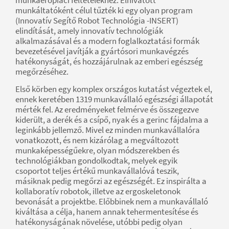
munkáltatóként célul tűzték ki egy olyan program
(Innovatív Segítő Robot Technológia -INSERT)
elindítását, amely innovatív technológiák
alkalmazásával és a modern foglalkoztatási formák
bevezetésével javítják a gyártósori munkavégzés
hatékonyságát, és hozzájárulnak az emberi egészség
megőrzéséhez.
Első körben egy komplex országos kutatást végeztek el,
ennek keretében 1319 munkavállaló egészségi állapotát
mérték fel. Az eredményeket felmérve és összegezve
kiderült, a derék és a csípő, nyak és a gerinc fájdalma a
leginkább jellemző. Mivel ez minden munkavállalóra
vonatkozott, és nem kizárólag a megváltozott
munkaképességűekre, olyan módszerekben és
technológiákban gondolkodtak, melyek egyik
csoportot teljes értékű munkavállalóvá teszik,
másiknak pedig megőrzi az egészségét. Ez inspirálta a
kollaboratív robotok, illetve az ergoskeletonok
bevonását a projektbe. Előbbinek nem a munkavállaló
kiváltása a célja, hanem annak tehermentesítése és
hatékonyságának növelése, utóbbi pedig olyan