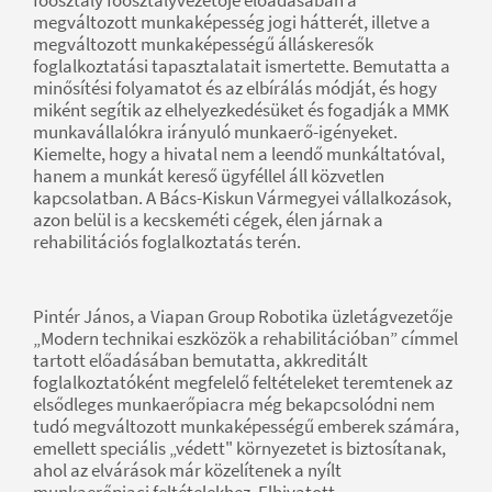
megváltozott munkaképesség jogi hátterét, illetve a
megváltozott munkaképességű álláskeresők
foglalkoztatási tapasztalatait ismertette. Bemutatta a
minősítési folyamatot és az elbírálás módját, és hogy
miként segítik az elhelyezkedésüket és fogadják a MMK
munkavállalókra irányuló munkaerő-igényeket.
Kiemelte, hogy a hivatal nem a leendő munkáltatóval,
hanem a munkát kereső ügyféllel áll közvetlen
kapcsolatban. A Bács-Kiskun Vármegyei vállalkozások,
azon belül is a kecskeméti cégek, élen járnak a
rehabilitációs foglalkoztatás terén.
Pintér János, a Viapan Group Robotika üzletágvezetője
„Modern technikai eszközök a rehabilitációban” címmel
tartott előadásában bemutatta, akkreditált
foglalkoztatóként megfelelő feltételeket teremtenek az
elsődleges munkaerőpiacra még bekapcsolódni nem
tudó megváltozott munkaképességű emberek számára,
emellett speciális „védett" környezetet is biztosítanak,
ahol az elvárások már közelítenek a nyílt
munkaerőpiaci feltételekhez. Elhivatott