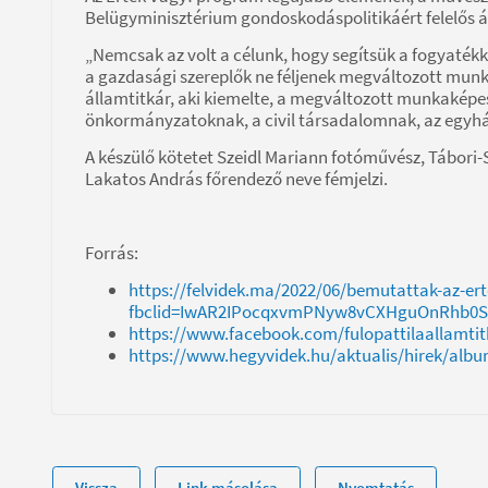
Belügyminisztérium gondoskodáspolitikáért felelős ál
„Nemcsak az volt a célunk, hogy segítsük a fogyaték
a gazdasági szereplők ne féljenek megváltozott munk
államtitkár, aki kiemelte, a megváltozott munkakép
önkormányzatoknak, a civil társadalomnak, az egyháza
A készülő kötetet Szeidl Mariann fotóművész, Tábori-
Lakatos András főrendező neve fémjelzi.
Forrás:
https://felvidek.ma/2022/06/bemutattak-az-er
fbclid=IwAR2IPocqxvmPNyw8vCXHguOnRhb0
https://www.facebook.com/fulopattilaallam
https://www.hegyvidek.hu/aktualis/hirek/albu
Vissza
Link másolása
Nyomtatás