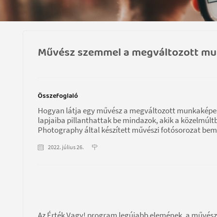
Művész szemmel a megváltozott mu
Összefoglaló
Hogyan látja egy művész a megváltozott munkaképes
lapjaiba pillanthattak be mindazok, akik a közelmúltb
Photography által készített művészi fotósorozat be
2022. július 26.
Az Érték Vagy! program legújabb elemének, a művészi 