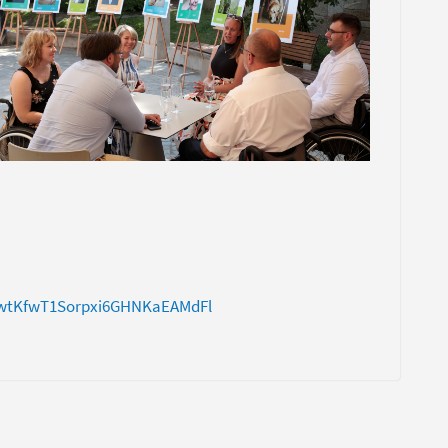
7BwtKfwT1Sorpxi6GHNKaEAMdFl