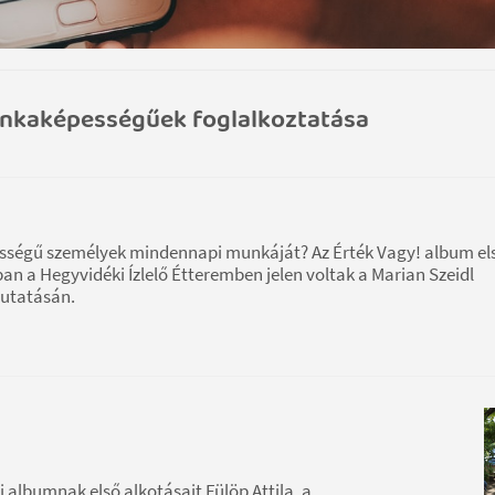
nkaképességűek foglalkoztatása
ségű személyek mindennapi munkáját? Az Érték Vagy! album el
an a Hegyvidéki Ízlelő Étteremben jelen voltak a Marian Szeidl
mutatásán.
albumnak első alkotásait Fülöp Attila, a