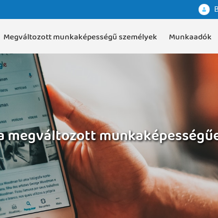
B
Megváltozott munkaképességű személyek
Munkaadók
a megváltozott munkaképességűek