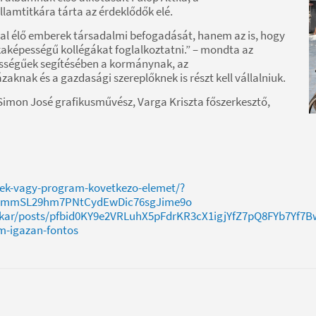
lamtitkára tárta az érdeklődők elé.
kal élő emberek társadalmi befogadását, hanem az is, hogy
aképességű kollégákat foglalkoztatni.” – mondta az
ességűek segítésében a kormánynak, az
knak és a gazdasági szereplőknek is részt kell vállalniuk.
Simon José grafikusművész, Varga Kriszta főszerkesztő,
tek-vagy-program-kovetkezo-elemet/?
SmmSL29hm7PNtCydEwDic76sgJime9o
titkar/posts/pfbid0KY9e2VRLuhX5pFdrKR3cX1igjYfZ7pQ8FYb7Yf
m-igazan-fontos