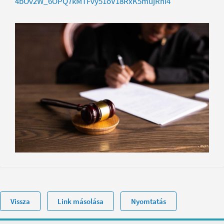
4bOv2W_6OPQ7kMTFvy51oV18RxK5mujRhi4
Vissza
Link másolása
Nyomtatás