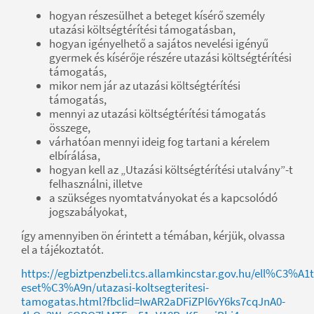
hogyan részesülhet a beteget kísérő személy
utazási költségtérítési támogatásban,
hogyan igényelhető a sajátos nevelési igényű
gyermek és kísérője részére utazási költségtérítési
támogatás,
mikor nem jár az utazási költségtérítési
támogatás,
mennyi az utazási költségtérítési támogatás
összege,
várhatóan mennyi ideig fog tartani a kérelem
elbírálása,
hogyan kell az „Utazási költségtérítési utalvány”-t
felhasználni, illetve
a szükséges nyomtatványokat és a kapcsolódó
jogszabályokat,
így amennyiben ön érintett a témában, kérjük, olvassa
el a tájékoztatót.
https://egbiztpenzbeli.tcs.allamkincstar.gov.hu/ell%C
eset%C3%A9n/utazasi-koltsegteritesi-
tamogatas.html?fbclid=IwAR2aDFiZPl6vY6ks7cqJnA0-