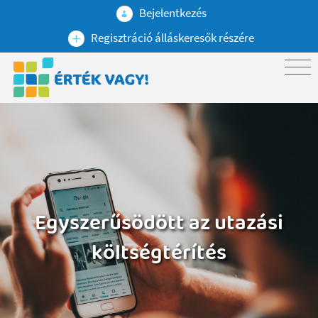
Bejelentkezés
Regisztráció álláskeresők részére
Egyszerűsödött az utazási
költségtérítés