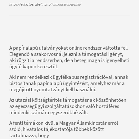
https://egbiztpenzbeli.tcs.allamkincstar.gov.hu/
A papír alapú utalványokat online rendszer váltotta fel.
Elegendő a szakorvosnál jelezni a támogatási igényt,
aki rögzíti a rendszerben, de a beteg maga is igényelheti
ügyfélkapun keresztül.
Aki nem rendelkezik ügyfélkapus regisztrációval, annak
biztosítanak papír alapú ügyintézést, amelyhez már a
megújított nyomtatványt kell használni.
Az utazási költségtérítés támogatásnak köszönhetően
az egészségügyi szolgáltatásokhoz való hozzáférés
mindenki számára egyszerűbbé vált.
A fenti témákon kívül a Magyar Államkincstár erről
szóló, hivatalos tájékoztatója többek között
tartalmazza, hogy