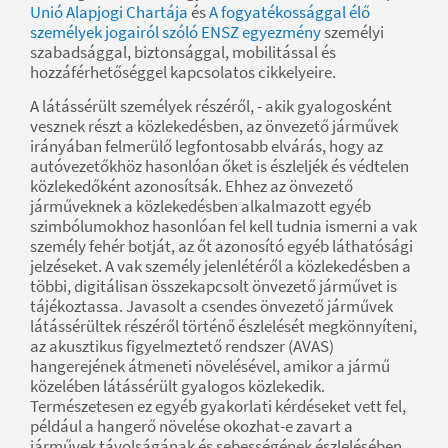
Unió Alapjogi Chartája
és
A fogyatékossággal élő
személyek jogairól szóló ENSZ egyezmény
személyi
szabadsággal, biztonsággal, mobilitással és
hozzáférhetőséggel kapcsolatos cikkelyeire.
A látássérült személyek részéről, - akik gyalogosként
vesznek részt a közlekedésben, az önvezető járművek
irányában felmerülő legfontosabb elvárás, hogy az
autóvezetőkhöz hasonlóan őket is észleljék és védtelen
közlekedőként azonosítsák. Ehhez az önvezető
járműveknek a közlekedésben alkalmazott egyéb
szimbólumokhoz hasonlóan fel kell tudnia ismerni a vak
személy fehér botját, az őt azonosító egyéb láthatósági
jelzéseket. A vak személy jelenlétéről a közlekedésben a
többi, digitálisan összekapcsolt önvezető járművet is
tájékoztassa. Javasolt a csendes önvezető járművek
látássérültek részéről történő észlelését megkönnyíteni,
az akusztikus figyelmeztető rendszer (AVAS)
hangerejének átmeneti növelésével, amikor a jármű
közelében látássérült gyalogos közlekedik.
Természetesen ez egyéb gyakorlati kérdéseket vett fel,
például a hangerő növelése okozhat-e zavart a
járművek távolságának és sebességének észlelésében.