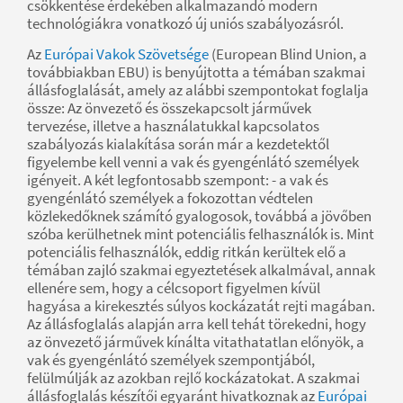
csökkentése érdekében alkalmazandó modern
technológiákra vonatkozó új uniós szabályozásról.
Az
Európai Vakok Szövetsége
(European Blind Union, a
továbbiakban EBU) is benyújtotta a témában szakmai
állásfoglalását, amely az alábbi szempontokat foglalja
össze: Az önvezető és összekapcsolt járművek
tervezése, illetve a használatukkal kapcsolatos
szabályozás kialakítása során már a kezdetektől
figyelembe kell venni a vak és gyengénlátó személyek
igényeit. A két legfontosabb szempont: - a vak és
gyengénlátó személyek a fokozottan védtelen
közlekedőknek számító gyalogosok, továbbá a jövőben
szóba kerülhetnek mint potenciális felhasználók is. Mint
potenciális felhasználók, eddig ritkán kerültek elő a
témában zajló szakmai egyeztetések alkalmával, annak
ellenére sem, hogy a célcsoport figyelmen kívül
hagyása a kirekesztés súlyos kockázatát rejti magában.
Az állásfoglalás alapján arra kell tehát törekedni, hogy
az önvezető járművek kínálta vitathatatlan előnyök, a
vak és gyengénlátó személyek szempontjából,
felülmúlják az azokban rejlő kockázatokat. A szakmai
állásfoglalás készítői egyaránt hivatkoznak az
Európai