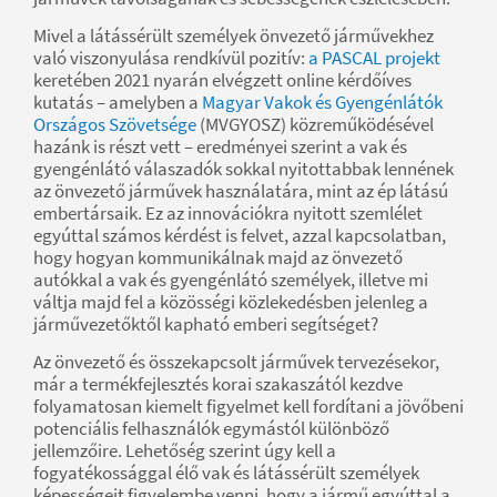
Mivel a látássérült személyek önvezető járművekhez
való viszonyulása rendkívül pozitív:
a PASCAL projekt
keretében 2021 nyarán elvégzett online kérdőíves
kutatás – amelyben a
Magyar Vakok és Gyengénlátók
Országos Szövetsége
(MVGYOSZ) közreműködésével
hazánk is részt vett – eredményei szerint a vak és
gyengénlátó válaszadók sokkal nyitottabbak lennének
az önvezető járművek használatára, mint az ép látású
embertársaik. Ez az innovációkra nyitott szemlélet
egyúttal számos kérdést is felvet, azzal kapcsolatban,
hogy hogyan kommunikálnak majd az önvezető
autókkal a vak és gyengénlátó személyek, illetve mi
váltja majd fel a közösségi közlekedésben jelenleg a
járművezetőktől kapható emberi segítséget?
Az önvezető és összekapcsolt járművek tervezésekor,
már a termékfejlesztés korai szakaszától kezdve
folyamatosan kiemelt figyelmet kell fordítani a jövőbeni
potenciális felhasználók egymástól különböző
jellemzőire. Lehetőség szerint úgy kell a
fogyatékossággal élő vak és látássérült személyek
képességeit figyelembe venni, hogy a jármű egyúttal a