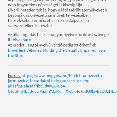
nem fogyatékos népességet is kiszolgálja.
Elkerülhetetlen tehát, hogy a látássérült személyeket is
bevonják az önvezető járművek tervezésébe,
tesztelésébe, természetesen érdekképviseleti
szervezeteiken keresztül.
Az állásfoglalás teljes, magyar nyelvre fordított szövege
itt olvasható
.
Az eredeti, angol nyelvű verzió pedig itt érhető el:
Driverless Vehicles: Minding the Visually Impaired from
the Start
Forrás:
https://www.mvgyosz.hu/hirek-hu/onvezeto-
jarmuvek-a-tarsadalmi-befogadasert-az-ebu-
allasfoglalasa/?fbclid=IwAR0oA-
GzdbhIsRBJBdyUPaxmY2xMcF_Xw0K4oTodO0LwB2GUzHD