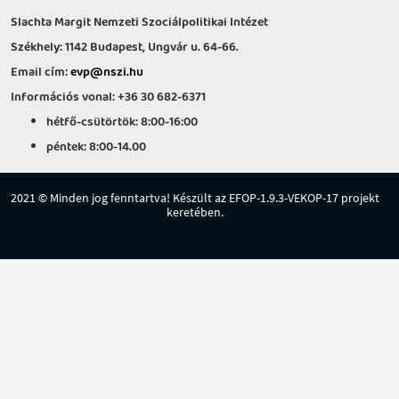
Slachta Margit Nemzeti Szociálpolitikai Intézet
Székhely: 1142 Budapest, Ungvár u. 64-66.
Email cím:
evp@nszi.hu
Információs vonal: +36 30 682-6371
hétfő-csütörtök: 8:00-16:00
péntek: 8:00-14.00
2021 © Minden jog fenntartva! Készült az EFOP-1.9.3-VEKOP-17 projekt
keretében.