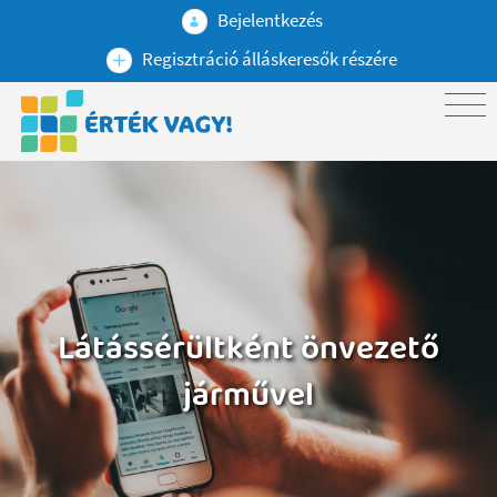
Bejelentkezés
Regisztráció álláskeresők részére
Látássérültként önvezető
járművel