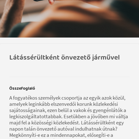
Látássérültként önvezető járművel
Összefoglaló
A fogyatékos személyek csoportja az egyik azok közül,
amelyek leginkább elszenvedői korunk közlekedési
sajátosságainak, ezen belül a vakok és gyengénlátók a
legkiszolgáltatottabbak. Esetükben a jövőben mi váltja
majd fel a közösségi közlekedést. Látássérültként egy
napon talán önvezető autóval indulhatnak útnak?
Megkönnyíti-e ez a mindennapokat, elősegíti-e a