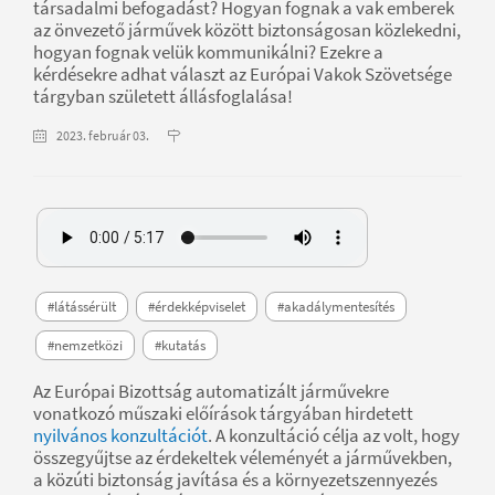
társadalmi befogadást? Hogyan fognak a vak emberek
az önvezető járművek között biztonságosan közlekedni,
hogyan fognak velük kommunikálni? Ezekre a
kérdésekre adhat választ az Európai Vakok Szövetsége
tárgyban született állásfoglalása!
2023. február 03.
#látássérült
#érdekképviselet
#akadálymentesítés
#nemzetközi
#kutatás
Az Európai Bizottság automatizált járművekre
vonatkozó műszaki előírások tárgyában hirdetett
nyilvános konzultációt
. A konzultáció célja az volt, hogy
összegyűjtse az érdekeltek véleményét a járművekben,
a közúti biztonság javítása és a környezetszennyezés