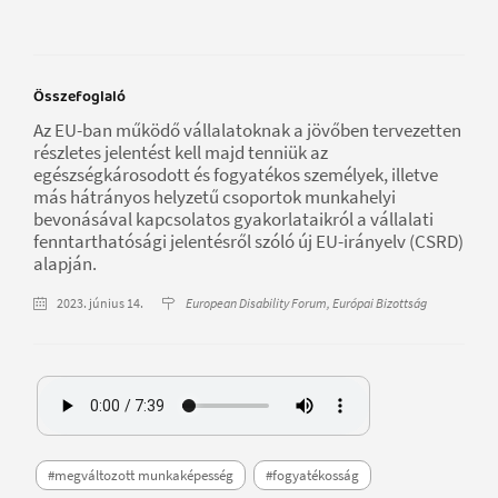
Összefoglaló
Az EU-ban működő vállalatoknak a jövőben tervezetten
részletes jelentést kell majd tenniük az
egészségkárosodott és fogyatékos személyek, illetve
más hátrányos helyzetű csoportok munkahelyi
bevonásával kapcsolatos gyakorlataikról a vállalati
fenntarthatósági jelentésről szóló új EU-irányelv (CSRD)
alapján.
2023. június 14.
European Disability Forum, Európai Bizottság
#megváltozott munkaképesség
#fogyatékosság