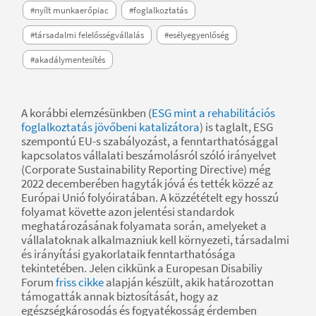
#nyílt munkaerőpiac
#foglalkoztatás
#társadalmi felelősségvállalás
#esélyegyenlőség
#akadálymentesítés
A korábbi elemzésünkben (
ESG mint a rehabilitációs
foglalkoztatás jövőbeni katalizátora
) is taglalt, ESG
szempontú EU-s szabályozást, a fenntarthatósággal
kapcsolatos vállalati beszámolásról szóló irányelvet
(Corporate Sustainability Reporting Directive) még
2022 decemberében hagyták jóvá és tették közzé az
Európai Unió folyóiratában. A közzétételt egy hosszú
folyamat követte azon jelentési standardok
meghatározásának folyamata során, amelyeket a
vállalatoknak alkalmazniuk kell környezeti, társadalmi
és irányítási gyakorlataik fenntarthatósága
tekintetében. Jelen cikkünk a Europesan Disabiliy
Forum
friss cikke
alapján készült, akik határozottan
támogatták annak biztosítását, hogy az
egészségkárosodás és fogyatékosság érdemben