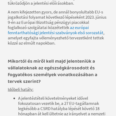
tükröződjön a jelentési előírásokban.
A nem kifejezetten gyors, de annál bonyolultabb EU-s
jogalkotási folyamat következő lépéseként 2023. június
9-én az Európai Bizottság pénzügyi piacokkal
foglalkozó szolgálatai közzétették
az európai
fenntarthatósági jelentési szabványok első sorozatát
,
amelyet egyfajta véleményezhető tervezetként tettek
közzé az elmúlt napokban.
Mikortól és miről kell majd jelenteniük a
vállalatoknak az egészségkárosodott és
fogyatékos személyek vonatkozásában a
tervek szerint?
Időbeli hatály:
A jelentéstételi követelményeket idővel
fokozatosan vezetik be, a 27 EU-tagállamnak
legkésőbb a CSRD hatályba lépését követő 18
hónapban át kell ültetnie az irányelvet a nemzeti