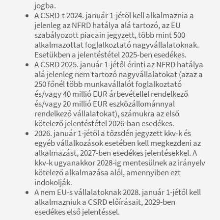
jogba.
A CSRD-t 2024. január 1-jétől kell alkalmaznia a
jelenleg az NFRD hatálya alá tartozó, az EU
szabályozott piacain jegyzett, több mint 500
alkalmazottat foglalkoztató nagyvállalatoknak.
Esetükben a jelentéstétel 2025-ben esedékes.
A CSRD 2025. január 1-jétől érinti az NFRD hatálya
alá jelenleg nem tartozó nagyvállalatokat (azaz a
250 főnél több munkavállalót foglalkoztató
és/vagy 40 millió EUR árbevétellel rendelkező
és/vagy 20 millió EUR eszközállománnyal
rendelkező vállalatokat), számukra az első
kötelező jelentéstétel 2026-ban esedékes.
2026. január 1-jétől a tőzsdén jegyzett kkv-k és
egyéb vállalkozások esetében kell megkezdeni az
alkalmazást, 2027-ben esedékes jelentésekkel. A
kkv-k ugyanakkor 2028-ig mentesülnek az irányelv
kötelező alkalmazása alól, amennyiben ezt
indokolják.
A nem EU-s vállalatoknak 2028. január 1-jétől kell
alkalmazniuk a CSRD előírásait, 2029-ben
esedékes első jelentéssel.