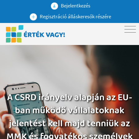
Bejelentkezés
Regisztráció álláskeresők részére
A CSRD irányelv alapján az EU-
ban működő vállalatoknak
jelentést kell majd tenniük az
MMK és fogyatékos személyek