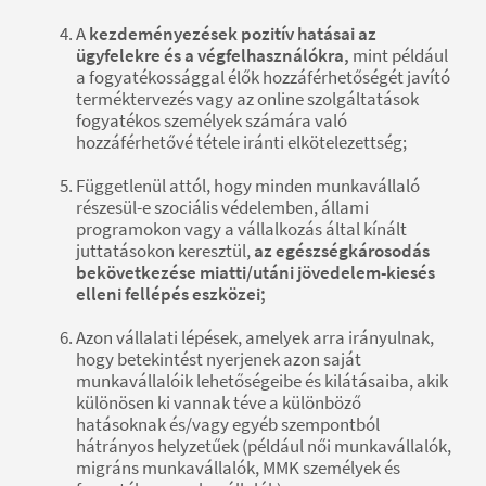
A
kezdeményezések pozitív hatásai az
ügyfelekre és a végfelhasználókra,
mint például
a fogyatékossággal élők hozzáférhetőségét javító
terméktervezés vagy az online szolgáltatások
fogyatékos személyek számára való
hozzáférhetővé tétele iránti elkötelezettség;
Függetlenül attól, hogy minden munkavállaló
részesül-e szociális védelemben, állami
programokon vagy a vállalkozás által kínált
juttatásokon keresztül,
az egészségkárosodás
bekövetkezése miatti/utáni jövedelem-kiesés
elleni fellépés eszközei;
Azon vállalati lépések, amelyek arra irányulnak,
hogy betekintést nyerjenek azon saját
munkavállalóik lehetőségeibe és kilátásaiba, akik
különösen ki vannak téve a különböző
hatásoknak és/vagy egyéb szempontból
hátrányos helyzetűek (például női munkavállalók,
migráns munkavállalók, MMK személyek és