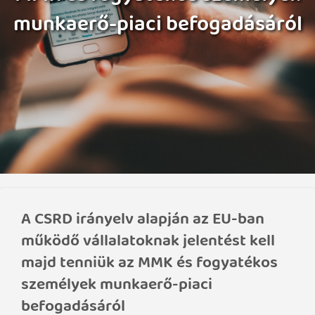
munkaerő-piaci befogadásáról
A CSRD irányelv alapján az EU-ban
működő vállalatoknak jelentést kell
majd tenniük az MMK és fogyatékos
személyek munkaerő-piaci
befogadásáról