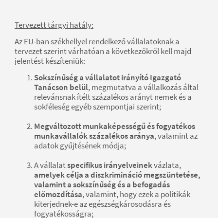
Tervezett tárgyi hatály:
Az EU-ban székhellyel rendelkező vállalatoknak a
tervezet szerint várhatóan a következőkről kell majd
jelentést készíteniük:
Sokszínűség a vállalatot irányító Igazgató
Tanácson belül
, megmutatva a vállalkozás által
relevánsnak ítélt százalékos arányt nemek és a
sokféleség egyéb szempontjai szerint;
Megváltozott munkaképességű és fogyatékos
munkavállalók százalékos aránya
, valamint az
adatok gyűjtésének módja;
A vállalat
specifikus irányelveinek
vázlata,
amelyek célja a diszkrimináció megszüntetése,
valamint a sokszínűség és a befogadás
előmozdítása
, valamint, hogy ezek a politikák
kiterjednek-e az egészségkárosodásra és
fogyatékosságra;