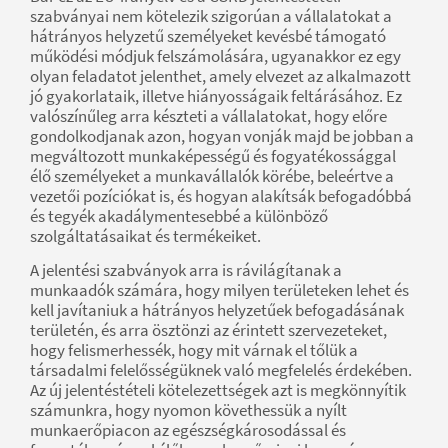
szabványai nem kötelezik szigorúan a vállalatokat a
hátrányos helyzetű személyeket kevésbé támogató
működési módjuk felszámolására, ugyanakkor ez egy
olyan feladatot jelenthet, amely elvezet az alkalmazott
jó gyakorlataik, illetve hiányosságaik feltárásához. Ez
valószínűleg arra készteti a vállalatokat, hogy előre
gondolkodjanak azon, hogyan vonják majd be jobban a
megváltozott munkaképességű és fogyatékossággal
élő személyeket a munkavállalók körébe, beleértve a
vezetői pozíciókat is, és hogyan alakítsák befogadóbbá
és tegyék akadálymentesebbé a különböző
szolgáltatásaikat és termékeiket.
A jelentési szabványok arra is rávilágítanak a
munkaadók számára, hogy milyen területeken lehet és
kell javítaniuk a hátrányos helyzetűek befogadásának
területén, és arra ösztönzi az érintett szervezeteket,
hogy felismerhessék, hogy mit várnak el tőlük a
társadalmi felelősségüknek való megfelelés érdekében.
Az új jelentéstételi kötelezettségek azt is megkönnyítik
számunkra, hogy nyomon követhessük a nyílt
munkaerőpiacon az egészségkárosodással és