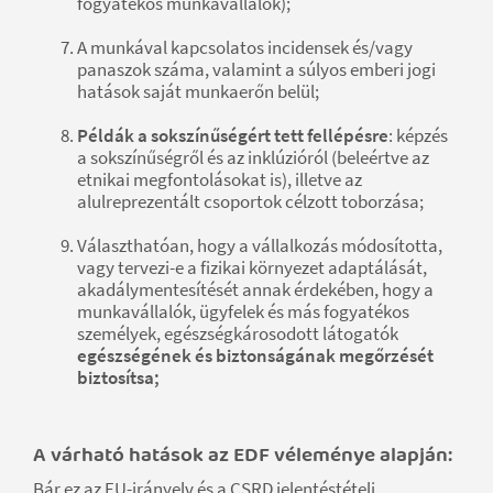
fogyatékos munkavállalók);
A munkával kapcsolatos incidensek és/vagy
panaszok száma, valamint a súlyos emberi jogi
hatások saját munkaerőn belül;
Példák a sokszínűségért tett fellépésre
: képzés
a sokszínűségről és az inklúzióról (beleértve az
etnikai megfontolásokat is), illetve az
alulreprezentált csoportok célzott toborzása;
Választhatóan, hogy a vállalkozás módosította,
vagy tervezi-e a fizikai környezet adaptálását,
akadálymentesítését annak érdekében, hogy a
munkavállalók, ügyfelek és más fogyatékos
személyek, egészségkárosodott látogatók
egészségének és biztonságának megőrzését
biztosítsa;
A várható hatások az EDF véleménye alapján:
Bár ez az EU-irányelv és a CSRD jelentéstételi