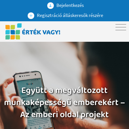
Bejelentkezés
Regisztráció álláskeresők részére
Együtt a megváltozott
munkaképességű emberekért –
Az emberi oldal projekt