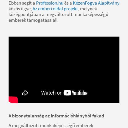
Ebben segít a
Profession.hu
és a
KézenFogva Alapítvány
közös ügye,
Az emberi oldal projekt
, melynek
középpontjában a megváltozott munkaképességű
emberek támogatása áll.
A bizonytalanság az információhiányból fakad
A megváltozott munkaképességű emberek