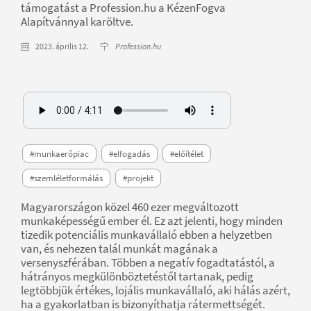
támogatást a Profession.hu a KézenFogva
Alapítvánnyal karöltve.
2023. április 12.
Profession.hu
#munkaerőpiac
#elfogadás
#előítélet
#szemléletformálás
#projekt
Magyarországon közel 460 ezer megváltozott
munkaképességű ember él. Ez azt jelenti, hogy minden
tizedik potenciális munkavállaló ebben a helyzetben
van, és nehezen talál munkát magának a
versenyszférában. Többen a negatív fogadtatástól, a
hátrányos megkülönböztetéstől tartanak, pedig
legtöbbjük értékes, lojális munkavállaló, aki hálás azért,
ha a gyakorlatban is bizonyíthatja rátermettségét.