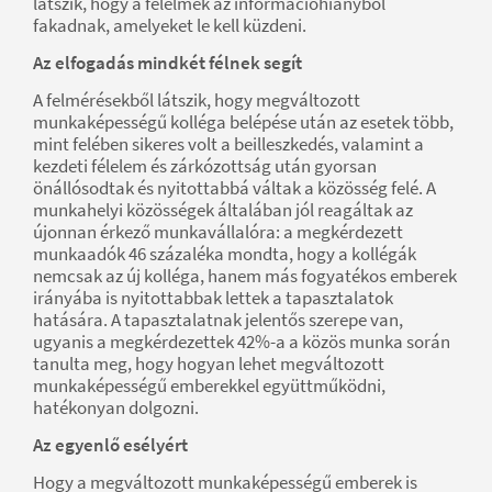
látszik, hogy a félelmek az információhiányból
fakadnak, amelyeket le kell küzdeni.
Az elfogadás mindkét félnek segít
A felmérésekből látszik, hogy megváltozott
munkaképességű kolléga belépése után az esetek több,
mint felében sikeres volt a beilleszkedés, valamint a
kezdeti félelem és zárkózottság után gyorsan
önállósodtak és nyitottabbá váltak a közösség felé. A
munkahelyi közösségek általában jól reagáltak az
újonnan érkező munkavállalóra: a megkérdezett
munkaadók 46 százaléka mondta, hogy a kollégák
nemcsak az új kolléga, hanem más fogyatékos emberek
irányába is nyitottabbak lettek a tapasztalatok
hatására. A tapasztalatnak jelentős szerepe van,
ugyanis a megkérdezettek 42%-a a közös munka során
tanulta meg, hogy hogyan lehet megváltozott
munkaképességű emberekkel együttműködni,
hatékonyan dolgozni.
Az egyenlő esélyért
Hogy a megváltozott munkaképességű emberek is