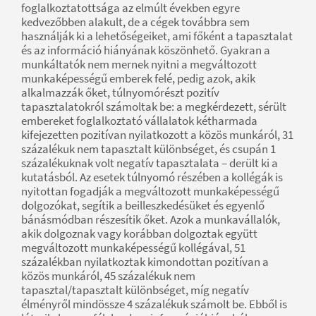
foglalkoztatottsága az elmúlt években egyre
kedvezőbben alakult, de a cégek továbbra sem
használják ki a lehetőségeiket, ami főként a tapasztalat
és az információ hiányának köszönhető. Gyakran a
munkáltatók nem mernek nyitni a megváltozott
munkaképességű emberek felé, pedig azok, akik
alkalmazzák őket, túlnyomórészt pozitív
tapasztalatokról számoltak be: a megkérdezett, sérült
embereket foglalkoztató vállalatok kétharmada
kifejezetten pozitívan nyilatkozott a közös munkáról, 31
százalékuk nem tapasztalt különbséget, és csupán 1
százalékuknak volt negatív tapasztalata – derült ki a
kutatásból. Az esetek túlnyomó részében a kollégák is
nyitottan fogadják a megváltozott munkaképességű
dolgozókat, segítik a beilleszkedésüket és egyenlő
bánásmódban részesítik őket. Azok a munkavállalók,
akik dolgoznak vagy korábban dolgoztak együtt
megváltozott munkaképességű kollégával, 51
százalékban nyilatkoztak kimondottan pozitívan a
közös munkáról, 45 százalékuk nem
tapasztal/tapasztalt különbséget, míg negatív
élményről mindössze 4 százalékuk számolt be. Ebből is