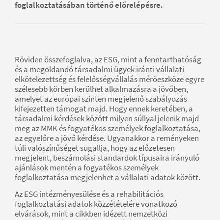
foglalkoztatásában történő előrelépésre.
Röviden összefoglalva, az ESG, mint a fenntarthatóság
és a megoldandó társadalmi ügyek iránti vállalati
elkötelezettség és felelősségvállalás mérőeszköze egyre
szélesebb körben kerülhet alkalmazásra a jövőben,
amelyet az európai szinten megjelenő szabályozás
kifejezetten támogat majd. Hogy ennek keretében, a
társadalmi kérdések között milyen súllyal jelenik majd
meg az MMK és fogyatékos személyek foglalkoztatása,
az egyelőre a jövő kérdése. Ugyanakkor a reményeken
túli valószínűséget sugallja, hogy az előzetesen
megjelent, beszámolási standardok típusaira irányuló
ajánlások mentén a fogyatékos személyek
foglalkoztatása megjelenhet a vállalati adatok között.
Az ESG intézményesülése és a rehabilitációs
foglalkoztatási adatok közzétételére vonatkozó
elvárások, mint a cikkben idézett nemzetközi