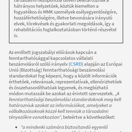
hátrányos helyzetűek, köztük kiemelten a
fogyatékos és MMK személyek esélyegyenlőségére,
hozzáférhetőségére, illetve bevonására irányuló
elvek, törekvések és gyakorlati megoldások, így a
rehabilitációs foglalkoztatásban történő részvétel
is.
Az említett jogszabályi előírások kapcsán a
fenntarthatósággal kapcsolatos vállalati
beszámolásról szóló irányelv (
CSRD
) alapján az Európai
Unió (Bizottság) fenntarthatósági beszámolási
standardokat fog képezni, hogy a közölt információk
érthetőek, relevánsak, reprezentatívak, ellenőrizhetőek
és összehasonlíthatóak legyenek, és megbízható
módon mutassák be azokat az érintett szervezetek. „
A
fenntarthatósági beszámolási standardoknak meg kell
határozniuk azokat az információkat, amelyeket a
vállalkozásoknak közzé kell tenniük a társadalmi
tényezőkre vonatkozóan
”, beleértve a következőket:
“a mindenki számára biztosítandó egyenlő