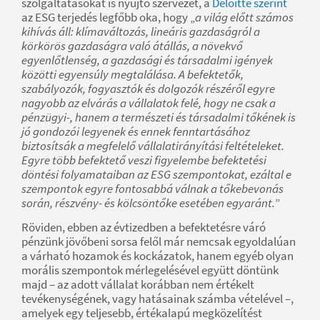
szolgáltatásokat is nyújtó szervezet, a
Deloitte szerint
az ESG terjedés legfőbb oka, hogy „
a világ előtt számos
kihívás áll: klímaváltozás, lineáris gazdaságról a
körkörös gazdaságra való átállás, a növekvő
egyenlőtlenség, a gazdasági és társadalmi igények
közötti egyensúly megtalálása. A befektetők,
szabályozók, fogyasztók és dolgozók részéről egyre
nagyobb az elvárás a vállalatok felé, hogy ne csak a
pénzügyi-, hanem a természeti és társadalmi tőkének is
jó gondozói legyenek és ennek fenntartásához
biztosítsák a megfelelő vállalatirányítási feltételeket.
Egyre több befektető veszi figyelembe befektetési
döntési folyamataiban az ESG szempontokat, ezáltal e
szempontok egyre fontosabbá válnak a tőkebevonás
során, részvény- és kölcsöntőke esetében egyaránt.
”
Röviden, ebben az évtizedben a befektetésre váró
pénzünk jövőbeni sorsa felől már nemcsak egyoldalúan
a várható hozamok és kockázatok, hanem egyéb olyan
morális szempontok mérlegelésével együtt döntünk
majd – az adott vállalat korábban nem értékelt
tevékenységének, vagy hatásainak számba vételével –,
amelyek egy teljesebb, értékalapú megközelítést