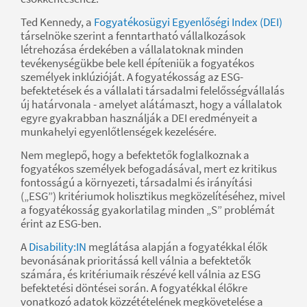
Ted Kennedy, a
Fogyatékosügyi Egyenlőségi Index (DEI)
társelnöke szerint a fenntartható vállalkozások
létrehozása érdekében a vállalatoknak minden
tevékenységükbe bele kell építeniük a fogyatékos
személyek inklúzióját. A fogyatékosság az ESG-
befektetések és a vállalati társadalmi felelősségvállalás
új határvonala - amelyet alátámaszt, hogy a vállalatok
egyre gyakrabban használják a DEI eredményeit a
munkahelyi egyenlőtlenségek kezelésére.
Nem meglepő, hogy a befektetők foglalkoznak a
fogyatékos személyek befogadásával, mert ez kritikus
fontosságú a környezeti, társadalmi és irányítási
(„ESG”) kritériumok holisztikus megközelítéséhez, mivel
a fogyatékosság gyakorlatilag minden „S” problémát
érint az ESG-ben.
A
Disability:IN
meglátása alapján a fogyatékkal élők
bevonásának prioritássá kell válnia a befektetők
számára, és kritériumaik részévé kell válnia az ESG
befektetési döntései során. A fogyatékkal élőkre
vonatkozó adatok közzétételének megkövetelése a