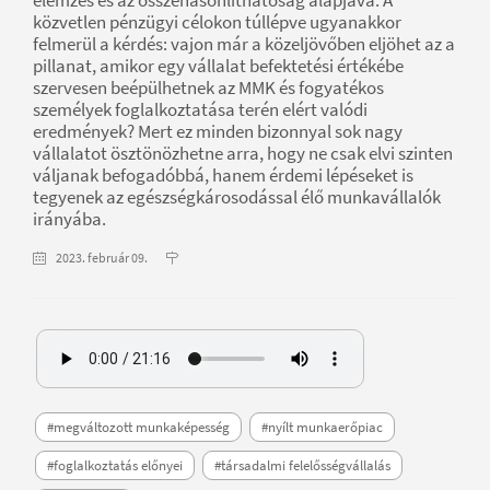
közvetlen pénzügyi célokon túllépve ugyanakkor
felmerül a kérdés: vajon már a közeljövőben eljöhet az a
pillanat, amikor egy vállalat befektetési értékébe
szervesen beépülhetnek az MMK és fogyatékos
személyek foglalkoztatása terén elért valódi
eredmények? Mert ez minden bizonnyal sok nagy
vállalatot ösztönözhetne arra, hogy ne csak elvi szinten
váljanak befogadóbbá, hanem érdemi lépéseket is
tegyenek az egészségkárosodással élő munkavállalók
irányába.
2023. február 09.
#megváltozott munkaképesség
#nyílt munkaerőpiac
#foglalkoztatás előnyei
#társadalmi felelősségvállalás