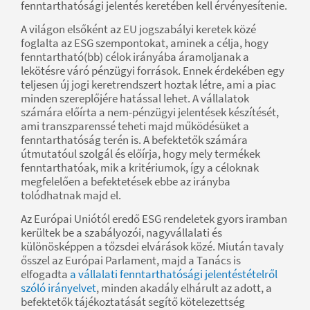
fenntarthatósági jelentés keretében kell érvényesítenie.
A világon elsőként az EU jogszabályi keretek közé
foglalta az ESG szempontokat, aminek a célja, hogy
fenntartható(bb) célok irányába áramoljanak a
lekötésre váró pénzügyi források. Ennek érdekében egy
teljesen új jogi keretrendszert hoztak létre, ami a piac
minden szereplőjére hatással lehet. A vállalatok
számára előírta a nem-pénzügyi jelentések készítését,
ami transzparenssé teheti majd működésüket a
fenntarthatóság terén is. A befektetők számára
útmutatóul szolgál és előírja, hogy mely termékek
fenntarthatóak, mik a kritériumok, így a céloknak
megfelelően a befektetések ebbe az irányba
tolódhatnak majd el.
Az Európai Uniótól eredő ESG rendeletek gyors iramban
kerültek be a szabályozói, nagyvállalati és
különösképpen a tőzsdei elvárások közé. Miután tavaly
ősszel az Európai Parlament, majd a Tanács is
elfogadta
a vállalati fenntarthatósági jelentéstételről
szóló irányelvet
, minden akadály elhárult az adott, a
befektetők tájékoztatását segítő kötelezettség