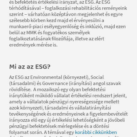
és befektetés értékelési irányzat, az ESG. Az ESG
térhódításával – foglalkozási rehabilitációs reményeink
szerint – várhatóan középtávon megjelenhet és egyre
szélesebb körben kezd majd el érvényesülni a
munkaerő-piaci esélyegyenlőség és inklúzió, majd ezen
belül az MMK és fogyatékos személyek
foglalkoztatásának filozófiája, illetve az elért
eredmények mérése is.
Mi az az ESG?
Az ESG az Environmental (környezeti), Social
(társadalmi) és Governance (irányítási) angol szavak
rövidítése. A mozaikszó egy olyan befektetési
iránytűként működő vállalat értékelési rendszert jelent,
amely a vállalatok pénzügyi nyereségessége mellett
azok környezeti, társadalmi és vállalatirányítási
tevékenységének és eredményeinek a figyelembevételét
irányozza elő egy új értékelési lehetőségként a jövőbeli
pénzügyi befektetések mérlegelése és a döntési
folyamat során. A témával egy
korábbi cikkünkben