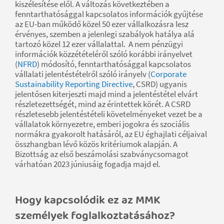
kiszélesítése elől. A változás következtében a
fenntarthatósággal kapcsolatos információk gyűjtése
az EU-ban működő közel 50 ezer vállalkozásra lesz
érvényes, szemben a jelenlegi szabályok hatálya alá
tartozó közel 12 ezer vállalattal. A nem pénzügyi
információk közzétételéről szóló korábbi irányelvet
(
NFRD
) módosító, fenntarthatósággal kapcsolatos
vállalati jelentéstételről szóló irányelv (
Corporate
Sustainability Reporting Directive
, CSRD) ugyanis
jelentősen kiterjeszti majd mind a jelentéstétel elvárt
részletezettségét, mind az érintettek körét. A CSRD
részletesebb jelentéstételi követelményeket vezet be a
vállalatok környezetre, emberi jogokra és szociális
normákra gyakorolt hatásáról, az EU éghajlati céljaival
összhangban lévő közös kritériumok alapján. A
Bizottság az első beszámolási szabványcsomagot
várhatóan 2023 júniusáig fogadja majd el.
Hogy kapcsolódik ez az MMK
személyek foglalkoztatásához?