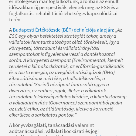
érintőlegesen már foglalkoztunk, azonban az elmúlt
időszakban új perspektívák jelentek meg az ESG és a
foglalkozási rehabilitáció lehetséges kapcsolódásai
terén.
A
Budapesti Értéktőzsde (BÉT) definíciója alapján
: „
Az
ESG egy olyan befektetési stratégiát takar, amely a
vállalatok fenntarthatóságot célzó törekvéseit, így a
környezeti, társadalmi és vállalatirányítási
szempontokat is figyelembe veszi a döntéshozatal
során. A környezeti szempont (Environmental) kiemelt
területei a klímakockázatok, az erőforrás-gazdálkodás
és a tiszta energia, az üvegházhatású gázok (ÜHG)
kibocsátásának mértéke, a hulladékkezelés; a
társadalmi (Social) nézőpont fontosabb ügyei a
diverzitás, az emberi jogok, illetve a vállalatok
társadalmi felelősségvállalás kérdése, a kiberbiztonság;
a vállalatirányítás (Governance) szempontjából pedig
az üzleti etika, az átláthatóság, illetve a korrupció
elkerülése a sarkalatos pontok.
”
A könyvvizsgálati, tanácsadási valamint
adótanácsadási, vállalati kockázati és jogi