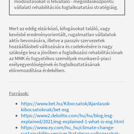
módosításokat is felvállaló - megoldásközpontú
vállalati rehabilitációs foglalkoztatási stratégiáig.
Mert az eddig elzárkózó, kifogásokat találó, vagy
kevésbé eredményorientált, rugalmatlan vállalatok
aktív bevonására, illetve a passzív szervezetek
hozzáállásbeli változására és cselekvésére is nagy
szüksége lesz a jövőben a foglalkozási rehabilitációnak
az MMK és fogyatékos személyek munkaerő-piaci
esélyegyenlőségének és foglalkoztatásának
előremozdítása érdekében.
Források:
https://www.bet.hu/Kibocsatok/Ajanlasok-
kibocsatoknak/bet-esg
https://www2.deloitte.com/hu/hu/blog/esg-
explained/2021/esg-explained-1-what-is-esg.html
https://www.ey.com/hu_hu/climate-change-
sustainability-services/hatalmas-valtozasokat-