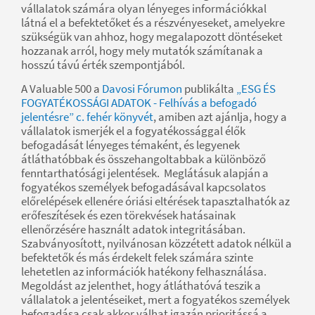
vállalatok számára olyan lényeges információkkal
látná el a befektetőket és a részvényeseket, amelyekre
szükségük van ahhoz, hogy megalapozott döntéseket
hozzanak arról, hogy mely mutatók számítanak a
hosszú távú érték szempontjából.
A Valuable 500 a
Davosi Fórumon
publikálta
„ESG ÉS
FOGYATÉKOSSÁGI ADATOK - Felhívás a befogadó
jelentésre” c. fehér könyvét
, amiben azt ajánlja, hogy a
vállalatok ismerjék el a fogyatékossággal élők
befogadását lényeges témaként, és legyenek
átláthatóbbak és összehangoltabbak a különböző
fenntarthatósági jelentések. Meglátásuk alapján a
fogyatékos személyek befogadásával kapcsolatos
előrelépések ellenére óriási eltérések tapasztalhatók az
erőfeszítések és ezen törekvések hatásainak
ellenőrzésére használt adatok integritásában.
Szabványosított, nyilvánosan közzétett adatok nélkül a
befektetők és más érdekelt felek számára szinte
lehetetlen az információk hatékony felhasználása.
Megoldást az jelenthet, hogy átláthatóvá teszik a
vállalatok a jelentéseiket, mert a fogyatékos személyek
befogadása csak akkor válhat igazán prioritássá a