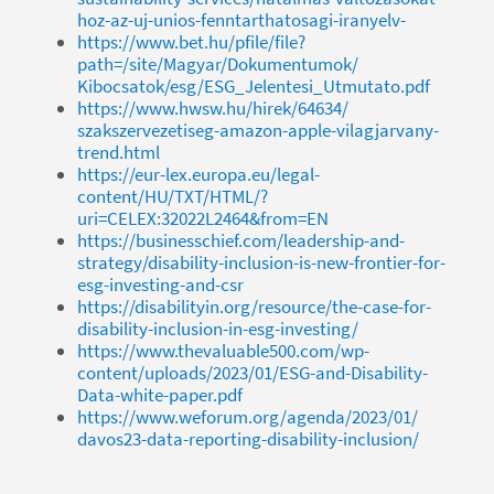
hoz-az-uj-unios-fenntarthatosagi-iranyelv-
https://www.bet.hu/pfile/file?
path=/site/Magyar/Dokumentumok/
Kibocsatok/esg/ESG_Jelentesi_Utmutato.pdf
https://www.hwsw.hu/hirek/64634/
szakszervezetiseg-amazon-apple-vilagjarvany-
trend.html
https://eur-lex.europa.eu/legal-
content/HU/TXT/HTML/?
uri=CELEX:32022L2464&from=EN
https://businesschief.com/leadership-and-
strategy/disability-inclusion-is-new-frontier-for-
esg-investing-and-csr
https://disabilityin.org/resource/the-case-for-
disability-inclusion-in-esg-investing/
https://www.thevaluable500.com/wp-
content/uploads/2023/01/ESG-and-Disability-
Data-white-paper.pdf
https://www.weforum.org/agenda/2023/01/
davos23-data-reporting-disability-inclusion/