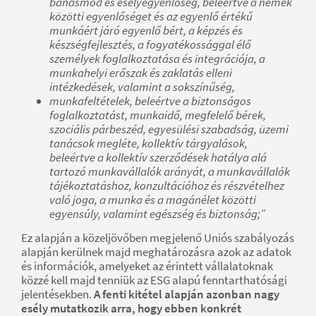
bánásmód és esélyegyenlőség, beleértve a nemek
közötti egyenlőséget és az egyenlő értékű
munkáért járó egyenlő bért, a képzés és
készségfejlesztés, a fogyatékossággal élő
személyek foglalkoztatása és integrációja, a
munkahelyi erőszak és zaklatás elleni
intézkedések, valamint a sokszínűség,
munkafeltételek, beleértve a biztonságos
foglalkoztatást, munkaidő, megfelelő bérek,
szociális párbeszéd, egyesülési szabadság, üzemi
tanácsok megléte, kollektív tárgyalások,
beleértve a kollektív szerződések hatálya alá
tartozó munkavállalók arányát, a munkavállalók
tájékoztatáshoz, konzultációhoz és részvételhez
való joga, a munka és a magánélet közötti
egyensúly, valamint egészség és biztonság;”
Ez alapján a közeljövőben megjelenő Uniós szabályozás
alapján kerülnek majd meghatározásra azok az adatok
és információk, amelyeket az érintett vállalatoknak
közzé kell majd tenniük az ESG alapú fenntarthatósági
jelentésekben.
A fenti kitétel alapján azonban nagy
esély mutatkozik arra, hogy ebben konkrét