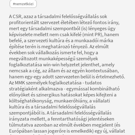
#nemzetközi
A CSR, azaz a társadalmi felelősségvállalás sok
profitorientált szervezet életében létező fontos irány,
mert egy társadalmi szempontból (is) lényeges ügy
képviselete mellett nem csak kifelé (mint PR), hanem
befelé, a szervezeti kultúra és a munkaadói márka
építése terén is meghatározó tényező. Az elmúlt
években sok vállalkozás ismerte fel, hogy a
megváltozott munkaképességű személyek
foglalkoztatása win-win helyzetet jelenthet, amely
nemcsak a cég, az állam és az egyén kontextusában,
hanem egy-egy adott szervezeten belül is értelmezhető.
Az MMK személyek foglalkoztatása - tudatos
stratégiaként alkalmazva - egymással kombinálható
előnyöket és szinergikus hatásokat képes kifejteni a
költséghatékonyság, munkaerőhiány, a vállalati
kultúra és a társadalmi felelősségvállalás
szempontjából is. A társadalmi felelősségvállalás
irányzata mellett, a fenntarthatósági jelentéseken
túlmutatva azonban az elmúlt években megjelent (és
Európában lassan jogerőre is emelkedik) egy új, vállalat