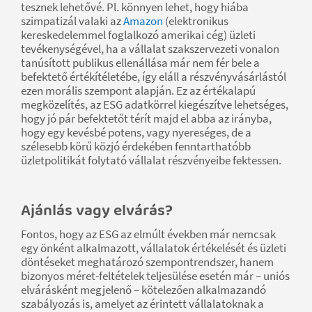
tesznek lehetővé. Pl. könnyen lehet, hogy hiába
szimpatizál valaki az
Amazon
(elektronikus
kereskedelemmel foglalkozó amerikai cég) üzleti
tevékenységével, ha a vállalat szakszervezeti vonalon
tanúsított publikus ellenállása már nem fér bele a
befektető értékítéletébe, így eláll a részvényvásárlástól
ezen morális szempont alapján. Ez az értékalapú
megközelítés, az ESG adatkörrel kiegészítve lehetséges,
hogy jó pár befektetőt térít majd el abba az irányba,
hogy egy kevésbé potens, vagy nyereséges, de a
szélesebb körű közjó érdekében fenntarthatóbb
üzletpolitikát folytató vállalat részvényeibe fektessen.
Ajánlás vagy elvárás?
Fontos, hogy az ESG az elmúlt években már nemcsak
egy önként alkalmazott, vállalatok értékelését és üzleti
döntéseket meghatározó szempontrendszer, hanem
bizonyos méret-feltételek teljesülése esetén már – uniós
elvárásként megjelenő – kötelezően alkalmazandó
szabályozás is, amelyet az érintett vállalatoknak a