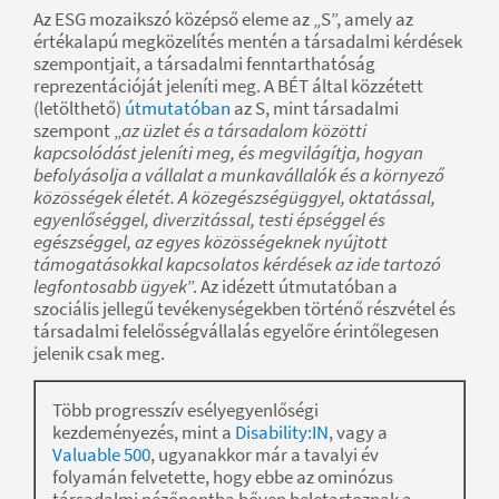
Az ESG mozaikszó középső eleme az „S”, amely az
értékalapú megközelítés mentén a társadalmi kérdések
szempontjait, a társadalmi fenntarthatóság
reprezentációját jeleníti meg. A BÉT által közzétett
(letölthető)
útmutatóban
az S, mint társadalmi
szempont „
az üzlet és a társadalom közötti
kapcsolódást jeleníti meg, és megvilágítja, hogyan
befolyásolja a vállalat a munkavállalók és a környező
közösségek életét. A közegészségüggyel, oktatással,
egyenlőséggel, diverzitással, testi épséggel és
egészséggel, az egyes közösségeknek nyújtott
támogatásokkal kapcsolatos kérdések az ide tartozó
legfontosabb ügyek
”. Az idézett útmutatóban a
szociális jellegű tevékenységekben történő részvétel és
társadalmi felelősségvállalás egyelőre érintőlegesen
jelenik csak meg.
Több progresszív esélyegyenlőségi
kezdeményezés, mint a
Disability:IN
, vagy a
Valuable 500
, ugyanakkor már a tavalyi év
folyamán felvetette, hogy ebbe az ominózus
társadalmi nézőpontba bőven beletartoznak a