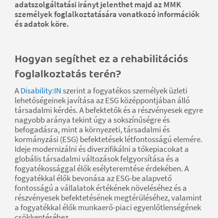
adatszolgáltatási irányt jelenthet majd az MMK
személyek foglalkoztatására vonatkozó információk
és adatok köre.
Hogyan segíthet ez a rehabilitációs
foglalkoztatás terén?
A
Disability:IN
szerint a fogyatékos személyek üzleti
lehetőségeinek javítása az ESG középpontjában álló
társadalmi kérdés. A befektetők és a részvényesek egyre
nagyobb aránya tekint úgy a sokszínűségre és
befogadásra, mint a környezeti, társadalmi és
kormányzási (ESG) befektetések létfontosságú elemére.
Ideje modernizálni és diverzifikálni a tőkepiacokat a
globális társadalmi változások felgyorsítása és a
fogyatékossággal élők esélyteremtése érdekében. A
fogyatékkal élők bevonása az ESG-be alapvető
fontosságú a vállalatok értékének növeléséhez és a
részvényesek befektetésének megtérüléséhez, valamint
a fogyatékkal élők munkaerő-piaci egyenlőtlenségének
csökkentéséhez.