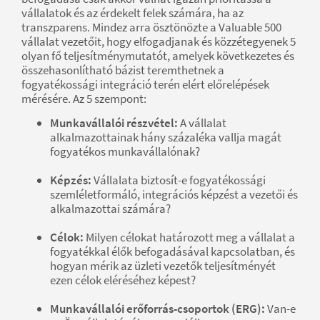
vállalatok és az érdekelt felek számára, ha az
transzparens. Mindez arra ösztönözte a Valuable 500
vállalat vezetőit, hogy elfogadjanak és közzétegyenek 5
olyan fő teljesítménymutatót, amelyek következetes és
összehasonlítható bázist teremthetnek a
fogyatékossági integráció terén elért előrelépések
mérésére. Az 5 szempont:
Munkavállalói részvétel:
A vállalat
alkalmazottainak hány százaléka vallja magát
fogyatékos munkavállalónak?
Képzés:
Vállalata biztosít-e fogyatékossági
szemléletformáló, integrációs képzést a vezetői és
alkalmazottai számára?
Célok:
Milyen célokat határozott meg a vállalat a
fogyatékkal élők befogadásával kapcsolatban, és
hogyan mérik az üzleti vezetők teljesítményét
ezen célok eléréséhez képest?
Munkavállalói erőforrás-csoportok (ERG):
Van-e