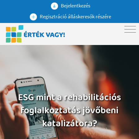
Bejelentkezés
Regisztráció álláskeresők részére
ESG mint a rehabilitációs
foglalkoztatás jövőbeni
katalizátora?