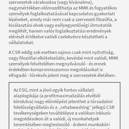
szervezetek várakozása (vagy kívánalma),
nagymértékben előmozdíthatja az MMK és fogyatékos
személyek foglalkoztatásával kapcsolatos gyakorlati
lépéseket, amely már nem csak a szervezeti filozófia, a
kiválasztási elvek vagy esélyegyenlőségi útmutatók
meglétét, hanem valós foglalkoztatási eredmények
elérését értékelve valódi cselekvésre késztetheti a
vállalatokat.
A CSR eddig sok esetben sajnos csak mint nyitottság,
vagy filozófiai elköteleződés, kevésbé mint valódi, MMK
személyek felvételében megnyilvánuló - és ennek
érdekében kompromisszumos megoldásokat is
elfogadó - törekvés jelent meg a szervezetek életében.
Az ESG, mint a jövő egyik fontos vállalati
alaplogikája (a profitmaximalizálás elvéből
kiindulva) nagy előrelépést jelenthet a társadalmi
felelősségvállalás és a „rehabwashing” jellegű CSR
tevékenységeken továbblépve a valóban inkluzív
megoldásokon át a valódi, új munkahelyek
teremtésében megtestesülő - érdemi munkaköri