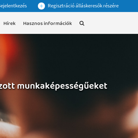
ejelentkezés
Regisztráció álláskeresők részére
Hírek
Hasznos információk
tozott munkaképességűeket