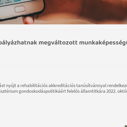
dra pályázhatnak megváltozott munkaképessé
ást nyújt a rehabilitációs akkreditációs tanúsítvánnyal rendelkez
sztérium gondoskodáspolitikáért felelős államtitkára 2022. októ