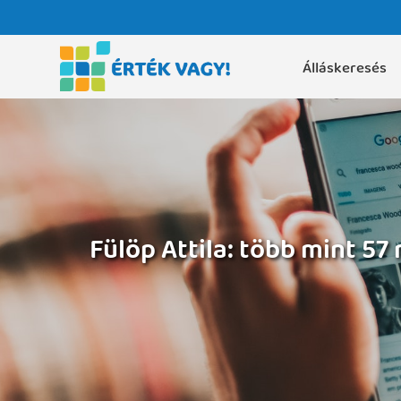
Álláskeresés
Fülöp Attila: több mint 