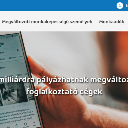
B
Megváltozott munkaképességű személyek
Munkaadók
57 milliárdra pályázhatnak megvál
foglalkoztató cégek