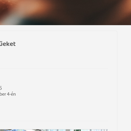
gűeket
ő
ber 4-én