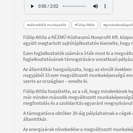
#akkreditált munkaadók
#Fülöp Attila
#gondoskodáspoli
Fülöp Attila a KÉZMŰ Közhasznú Nonprofit Kft. közpo
együtt megtartott sajtótájékoztatón kiemelte, hogy 
Ezen foglalkoztatók számára írták most ki a megvált
foglalkoztatásának támogatására vonatkozó pályáza
Az államtitkár hangsúlyozta, hogy az elmúlt években
nagyjából 33 ezer megváltozott munkaképességű emb
szerte az országban – emelte ki.
Fülöp Attila hozzátette, az a cél, hogy mindenkinek l
már minden második megváltozott munkaképességű e
megfontolás és a szolidaritás egyaránt megnyilvánul
A támogatásra október 30-áig pályázhatnak a cégek a
államtitkár.
Az energiaárak növekedése a megváltozott munkaképes