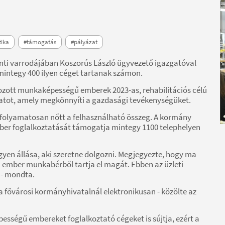
tika
#támogatás
#pályázat
nti varrodájában Koszorús László ügyvezető igazgatóval
mintegy 400 ilyen céget tartanak számon.
ozott munkaképességű emberek 2023-as, rehabilitációs célú
tot, amely megkönnyíti a gazdasági tevékenységüket.
 folyamatosan nőtt a felhasználható összeg. A kormány
er foglalkoztatását támogatja mintegy 1100 telephelyen
egyen állása, aki szeretne dolgozni. Megjegyezte, hogy ma
mber munkabérből tartja el magát. Ebben az üzleti
 - mondta.
 fővárosi kormányhivatalnál elektronikusan - közölte az
ségű embereket foglalkoztató cégeket is sújtja, ezért a