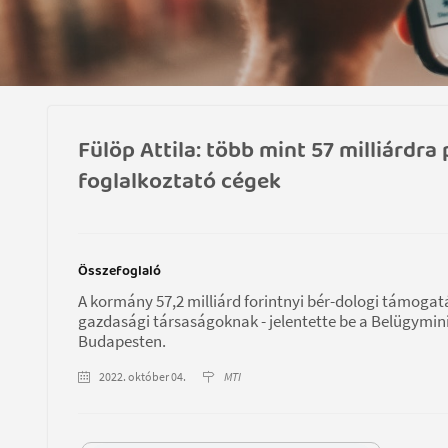
Fülöp Attila: több mint 57 milliár
foglalkoztató cégek
Összefoglaló
A kormány 57,2 milliárd forintnyi bér-dologi támogat
gazdasági társaságoknak - jelentette be a Belügymini
Budapesten.
2022. október 04.
MTI