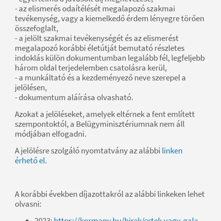
- az elismerés odaítélését megalapozó szakmai
tevékenység, vagy a kiemelkedő érdem lényegre törően
összefoglalt,
- a jelölt szakmai tevékenységét és az elismerést
megalapozó korábbi életútját bemutató részletes
indoklás külön dokumentumban legalább fél, legfeljebb
három oldal terjedelemben csatolásra kerül,
- a munkáltató és a kezdeményező neve szerepel a
jelölésen,
- dokumentum aláírása olvasható.
Azokat a jelöléseket, amelyek eltérnek a fent említett
szempontoktól, a Belügyminisztériumnak nem áll
módjában elfogadni.
A jelölésre szolgáló nyomtatvány az alábbi
linken
érhető el.
A korábbi években díjazottakról az alábbi linkeken lehet
olvasni:
2023:
https://kormany.hu/hirek/ertek-vagy-gala-