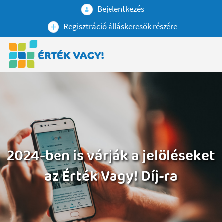
Bejelentkezés
Regisztráció álláskeresők részére
2024-ben is várják a jelöléseket
az Érték Vagy! Díj-ra