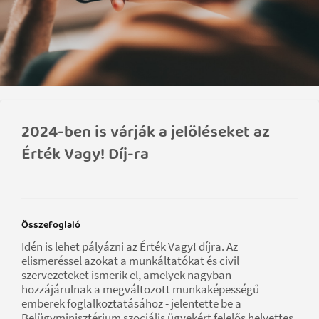
2024-ben is várják a jelöléseket az
Érték Vagy! Díj-ra
Összefoglaló
Idén is lehet pályázni az Érték Vagy! díjra. Az
elismeréssel azokat a munkáltatókat és civil
szervezeteket ismerik el, amelyek nagyban
hozzájárulnak a megváltozott munkaképességű
emberek foglalkoztatásához - jelentette be a
Belügyminisztérium szociális ügyekért felelős helyettes