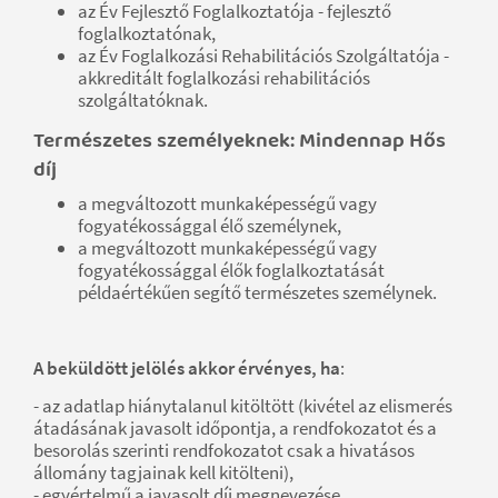
az Év Fejlesztő Foglalkoztatója - fejlesztő
foglalkoztatónak,
az Év Foglalkozási Rehabilitációs Szolgáltatója -
akkreditált foglalkozási rehabilitációs
szolgáltatóknak.
Természetes személyeknek: Mindennap Hős
díj
a megváltozott munkaképességű vagy
fogyatékossággal élő személynek,
a megváltozott munkaképességű vagy
fogyatékossággal élők foglalkoztatását
példaértékűen segítő természetes személynek.
A beküldött jelölés akkor érvényes, ha
:
- az adatlap hiánytalanul kitöltött (kivétel az elismerés
átadásának javasolt időpontja, a rendfokozatot és a
besorolás szerinti rendfokozatot csak a hivatásos
állomány tagjainak kell kitölteni),
- egyértelmű a javasolt díj megnevezése,