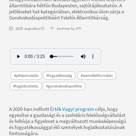
államtitkára hétfőn Budapesten, sajtótájékoztatón. A
jelöléseket hat kategóriában, elektronikus úton várja a
Gondoskodáspolitikáért Felelős Államtitkárság.
2024. augusztus 07.
kormany.hu, MTI
#példamutatás
#fogyatékosság
#szemléletformálás
#foglalkoztatás
#gondoskodáspolitika
A 2020-ban indított
Érték Vagy! program
célja, hogy
egyesítse a gazdasági és a szolidáris felelősségvállalást
és felhívja a figyelmet a megváltozott munkaképességű
és fogyatékossággal élő személyek foglalkoztatásának
fontosságára.