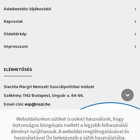
Adatkezelési tájékoztató
Kapcsolat
Oldaltérkép
Impresszum
ELÉRHETŐSÉG
Slachta Margit Nemzeti Szociálpolitikai Intézet
Székhely: 1142 Budapest, Ungvár u. 64-66.
Email cím:
evp@nszi.hu
Információs vonal: +36 30 682-6371
Weboldalunkon sütiket (cookie) használunk, hogy
hétfő-csütörtök: 8:00-16:00
biztonságos böngészés mellett a legjobb felhasználói
péntek: 8:00-14.00
élményt nyújthassuk. A weboldal meglátogatásával és
használatával Ön beleegyezik a sütik használatába.