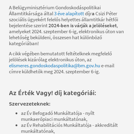
A Belügyminisztérium Gondoskodáspolitikai
Államtitkársága által
3 éve alapított
díjr
a
Csizi Péter
szociális ügyekért felelős helyettes államtitkár hétfői
bejelentése szerint
2024-ben is várják a jelöléseket
,
amelyeket 2024. szeptember 6-ig, elektronikus úton van
lehetőség beküldeni, összesen hat különböző
kategóriában!
A cikk végében bemutatott feltételknek megfelelő
jelölések kizárólag elektronikus úton, az
elismeres.gondoskodaspolitika@bm.gov.hu
e-mail
címre küldhetők meg 2024. szeptember 6-ig.
Az Érték Vagy! díj kategóriái:
Szervezeteknek:
az Év Befogadó Munkáltatója - nyílt
munkaerőpiaci munkáltatónak,
az Év Rehabilitációs Munkáltatója - akkreditált
munkáltatónak,