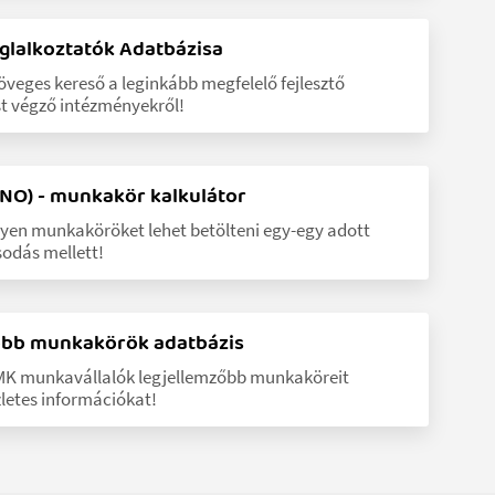
oglalkoztatók Adatbázisa
öveges kereső a leginkább megfelelő fejlesztő
st végző intézményekről!
NO) - munkakör kalkulátor
lyen munkaköröket lehet betölteni egy-egy adott
odás mellett!
őbb munkakörök adatbázis
MK munkavállalók legjellemzőbb munkaköreit
letes információkat!