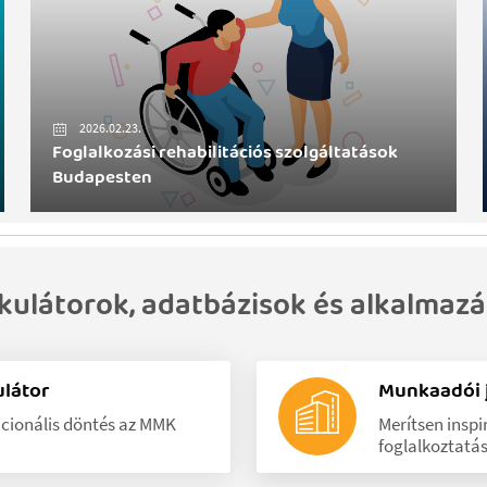
2026.02.23.
Foglalkozási rehabilitációs szolgáltatások
Budapesten
kulátorok, adatbázisok és alkalmaz
ulátor
Munkaadói j
acionális döntés az MMK
Merítsen insp
foglalkoztatás