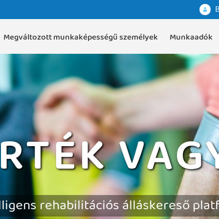
B
Megváltozott munkaképességű személyek
Munkaadók
RTÉK VAG
lligens rehabilitációs álláskereső pla