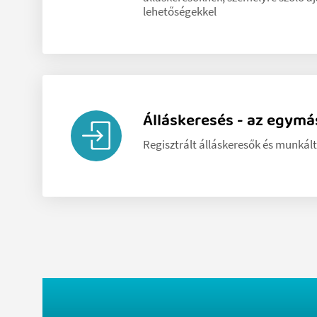
lehetőségekkel
Álláskeresés - az egym
Regisztrált álláskeresők és munkál