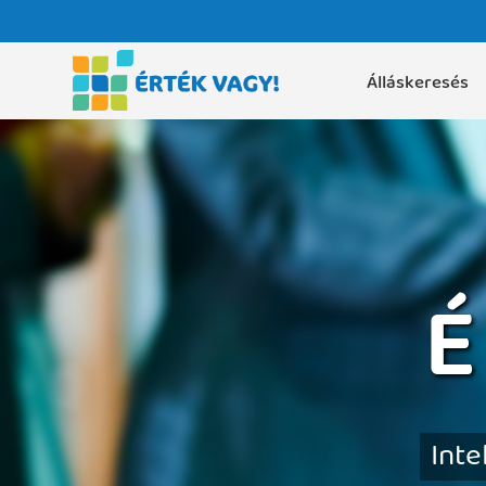
Álláskeresés
É
Inte