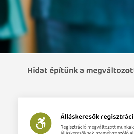
Hidat építünk a megváltozot
Álláskeresők regisztrác
Regisztráció megváltozott munka
álláskeresőknek, személyre szóló aj