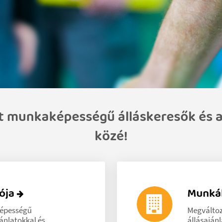
t munkaképességű álláskeresők és a
közé!
iója
Munkál
képességű
Megválto
ánlatokkal és
állásaján