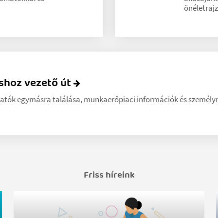
önéletraj
áshoz vezető út
tatók egymásra találása, munkaerőpiaci információk és személy
Friss híreink