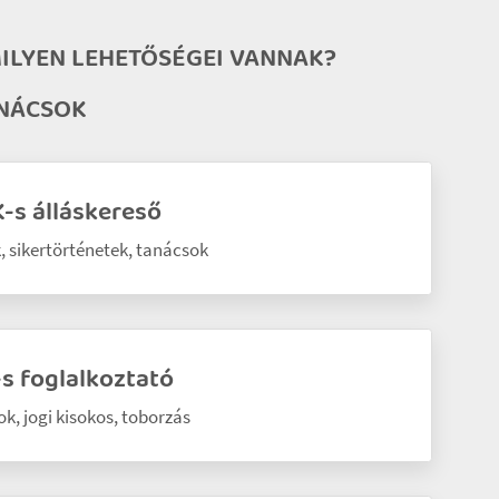
ILYEN LEHETŐSÉGEI VANNAK?
ANÁCSOK
s álláskereső
 sikertörténetek, tanácsok
 foglalkoztató
k, jogi kisokos, toborzás