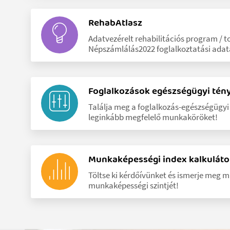
RehabAtlasz
Adatvezérelt rehabilitációs program / t
Népszámlálás2022 foglalkoztatási adata
Foglalkozások egészségügyi tén
Találja meg a foglalkozás-egészségügy
leginkább megfelelő munkaköröket!
Munkaképességi index kalkuláto
Töltse ki kérdőívünket és ismerje meg 
munkaképességi szintjét!