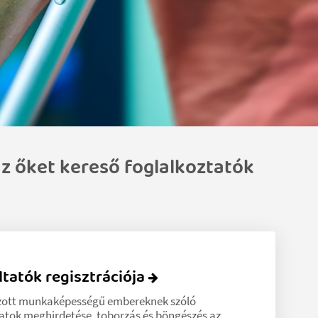
z őket kereső foglalkoztatók
tatók regisztrációja
zott munkaképességű embereknek szóló
latok meghirdetése, toborzás és böngészés az