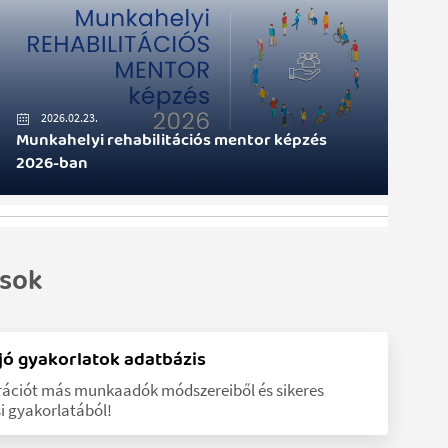
2026.02.23.
Munkahelyi rehabilitációs mentor képzés
2026-ban
ások
ó gyakorlatok adatbázis
irációt más munkaadók módszereiből és sikeres
i gyakorlatából!