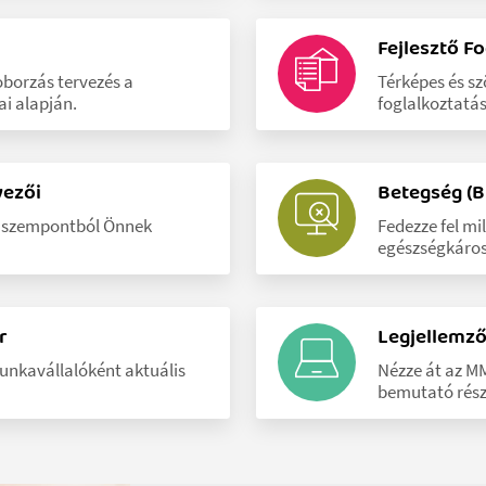
Fejlesztő F
oborzás tervezés a
Térképes és sz
i alapján.
foglalkoztatá
yezői
Betegség (B
i szempontból Önnek
Fedezze fel mi
egészségkáros
r
Legjellemz
munkavállalóként aktuális
Nézze át az M
bemutató rész