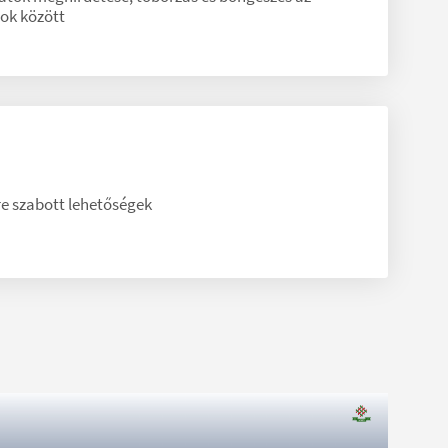
zok között
re szabott lehetőségek