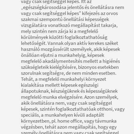
vagy csak segítséggel képes. Itt az
„egészségkárosodása jelentős és önellátásra nem
vagy csak segítséggel képes" kifejezés az orvos
szakmai szempontú önellátási képességek
vizsgálatára vonatkozó megállapítást takarja,
mely szintén nem zárja ki a megfelelő
körülmények közötti foglalkoztathatóság
lehetőségét. Vannak olyan aktív kerekes széket
használó mozgássérült személyek, akik képesek
önállóan eljutni a munkahelyig, képesek
megfelelő akadálymentesítés mellett a higiénés
szükségleteik kielégítésére, bizonyos esetekben
szorulnak segítségre, de nem minden esetben.
Tehát, a megfelelő munkahelyi környezet
kialakítása mellett képesek egészségi
állapotuknak, készségüknek és képességüknek
megfelelő munka elvégzésére. Azon személyek,
akik önellátásra nem, vagy csak segítséggel
képesek, szintén foglalkoztathatóak otthoni, vagy
speciális, a munkahelyen kívüli adaptált
környezetben, pl. home office, vagy távmunka
végzésben, tehát azon megállapítás, hogy egy
személy önellátásra nem vagy csak segítséggel