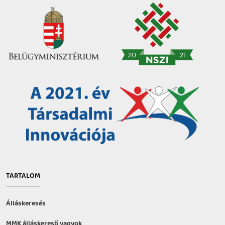
TARTALOM
Álláskeresés
MMK álláskereső vagyok