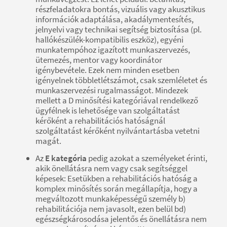
részfeladatokra bontás, vizuális vagy akusztikus
információk adaptálása, akadálymentesítés,
jelnyelvi vagy technikai segítség biztosítása (pl.
hallókészülék-kompatibilis eszköz), egyéni
munkatempóhoz igazított munkaszervezés,
ütemezés, mentor vagy koordinátor
igénybevétele. Ezek nem minden esetben
igényelnek többletlétszámot, csak szemléletet és
munkaszervezési rugalmasságot. Mindezek
mellett a D minősítési kategóriával rendelkező
ügyfélnek is lehetősége van szolgáltatást
kérőként a rehabilitációs hatóságnál
szolgáltatást kérőként nyilvántartásba vetetni
magát.
Az
E kategória
pedig azokat a személyeket érinti,
akik önellátásra nem vagy csak segítséggel
képesek: Esetükben a rehabilitációs hatóság a
komplex minősítés során megállapítja, hogy a
megváltozott munkaképességű személy b)
rehabilitációja nem javasolt, ezen belül bd)
egészségkárosodása jelentős és önellátásra nem