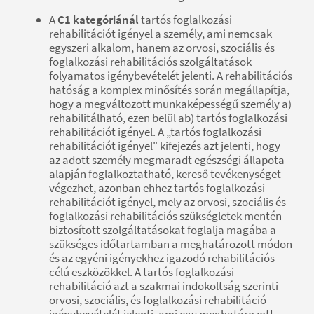
A
C1 kategóriánál
tartós foglalkozási
rehabilitációt igényel a személy, ami nemcsak
egyszeri alkalom, hanem az orvosi, szociális és
foglalkozási rehabilitációs szolgáltatások
folyamatos igénybevételét jelenti. A rehabilitációs
hatóság a komplex minősítés során megállapítja,
hogy a megváltozott munkaképességű személy a)
rehabilitálható, ezen belül ab) tartós foglalkozási
rehabilitációt igényel. A „tartós foglalkozási
rehabilitációt igényel" kifejezés azt jelenti, hogy
az adott személy megmaradt egészségi állapota
alapján foglalkoztatható, kereső tevékenységet
végezhet, azonban ehhez tartós foglalkozási
rehabilitációt igényel, mely az orvosi, szociális és
foglalkozási rehabilitációs szükségletek mentén
biztosított szolgáltatásokat foglalja magába a
szükséges időtartamban a meghatározott módon
és az egyéni igényekhez igazodó rehabilitációs
célú eszközökkel. A tartós foglalkozási
rehabilitáció azt a szakmai indokoltság szerinti
orvosi, szociális, és foglalkozási rehabilitáció
igénybevételét jelenti, ami egy meghatározott