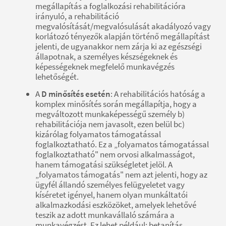
megállapítás a foglalkozási rehabilitációra
irányuló, a rehabilitáció
megvalósítását/megvalósulását akadályozó vagy
korlátozó tényezők alapján történő megállapítást
jelenti, de ugyanakkor nem zárja ki az egészségi
állapotnak, a személyes készségeknek és
képességeknek megfelelő munkavégzés
lehetőségét.
A
D minősítés esetén
: A rehabilitációs hatóság a
komplex minősítés során megállapítja, hogy a
megváltozott munkaképességű személy b)
rehabilitációja nem javasolt, ezen belül bc)
kizárólag folyamatos támogatással
foglalkoztatható. Ez a „folyamatos támogatással
foglalkoztatható" nem orvosi alkalmasságot,
hanem támogatási szükségletet jelöl. A
„folyamatos támogatás" nem azt jelenti, hogy az
ügyfél állandó személyes felügyeletet vagy
kíséretet igényel, hanem olyan munkáltatói
alkalmazkodási eszközöket, amelyek lehetővé
teszik az adott munkavállaló számára a
munkavégzést. Ez lehet például: betanítás,