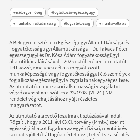
#esélyegyenlőség
#foglalkozás-egészségügy
#munkaköri alkalmasság
#fogyatékosság
#munkavállalás
A Belügyminisztérium Egészségügyi Államtitkársága és
Fogyatékosságügyi Államtitkársága – Dr. Takács Péter
egészségügyi és Dr. Kósa Ádám fogyatékosságügyi
államtitkár aláírásával – 2025 októberében útmutatót
tett közzé, amelynek célja a megváltozott
munkaképességű vagy fogyatékossággal élő személyek
foglalkozás-egészségügyi vizsgálatának egységesítése.
Az útmutató a munkaköri alkalmassági vizsgálatot
végző orvosoknak szól, és a 33/1998. (VI. 24.) NM
rendelet végrehajtásához nyújt részletes
magyarázatot.
Az útmutató alapvető fogalmak tisztázásával indul.
Rögzíti, hogy a 2011. évi CXCI. törvény (Mmtv.) szerinti
egészségi állapot fogalma az egyén fizikai, mentális és
szociális jóllétét átfogóan értelmezi, beleértve a sérülés,