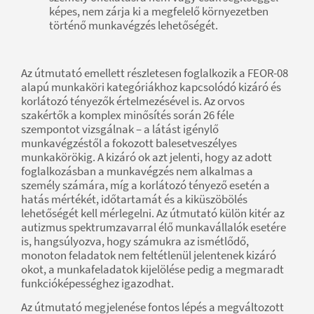
képes, nem zárja ki a megfelelő környezetben
történő munkavégzés lehetőségét.
Az útmutató emellett részletesen foglalkozik a FEOR-08
alapú munkaköri kategóriákhoz kapcsolódó kizáró és
korlátozó tényezők értelmezésével is. Az orvos
szakértők a komplex minősítés során 26 féle
szempontot vizsgálnak – a látást igénylő
munkavégzéstől a fokozott balesetveszélyes
munkakörökig. A kizáró ok azt jelenti, hogy az adott
foglalkozásban a munkavégzés nem alkalmas a
személy számára, míg a korlátozó tényező esetén a
hatás mértékét, időtartamát és a kiküszöbölés
lehetőségét kell mérlegelni. Az útmutató külön kitér az
autizmus spektrumzavarral élő munkavállalók esetére
is, hangsúlyozva, hogy számukra az ismétlődő,
monoton feladatok nem feltétlenül jelentenek kizáró
okot, a munkafeladatok kijelölése pedig a megmaradt
funkcióképességhez igazodhat.
Az útmutató megjelenése fontos lépés a megváltozott