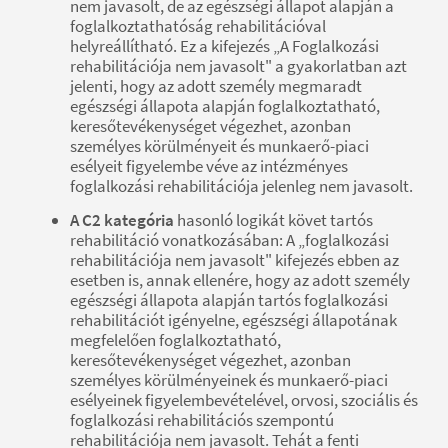
nem javasolt, de az egészségi állapot alapján a
foglalkoztathatóság rehabilitációval
helyreállítható. Ez a kifejezés „A Foglalkozási
rehabilitációja nem javasolt" a gyakorlatban azt
jelenti, hogy az adott személy megmaradt
egészségi állapota alapján foglalkoztatható,
keresőtevékenységet végezhet, azonban
személyes körülményeit és munkaerő-piaci
esélyeit figyelembe véve az intézményes
foglalkozási rehabilitációja jelenleg nem javasolt.
A C2 kategória
hasonló logikát követ tartós
rehabilitáció vonatkozásában: A „foglalkozási
rehabilitációja nem javasolt" kifejezés ebben az
esetben is, annak ellenére, hogy az adott személy
egészségi állapota alapján tartós foglalkozási
rehabilitációt igényelne, egészségi állapotának
megfelelően foglalkoztatható,
keresőtevékenységet végezhet, azonban
személyes körülményeinek és munkaerő-piaci
esélyeinek figyelembevételével, orvosi, szociális és
foglalkozási rehabilitációs szempontú
rehabilitációja nem javasolt. Tehát a fenti