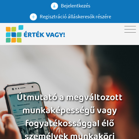
Bejelentkezés
Regisztráció álláskeresők részére
Útmutató a megváltozott
munkaképességű vagy
fogyatékossággal élő
személyek munkaköri