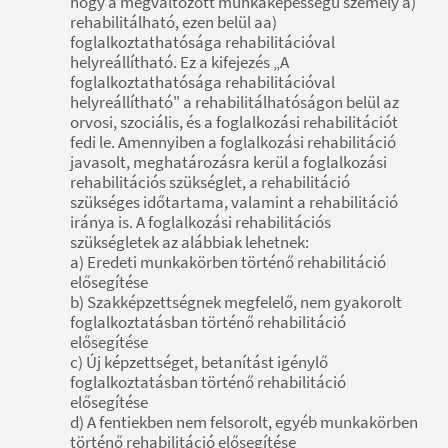
hogy a megváltozott munkaképességű személy a)
rehabilitálható, ezen belül aa)
foglalkoztathatósága rehabilitációval
helyreállítható. Ez a kifejezés „A
foglalkoztathatósága rehabilitációval
helyreállítható" a rehabilitálhatóságon belül az
orvosi, szociális, és a foglalkozási rehabilitációt
fedi le. Amennyiben a foglalkozási rehabilitáció
javasolt, meghatározásra kerül a foglalkozási
rehabilitációs szükséglet, a rehabilitáció
szükséges időtartama, valamint a rehabilitáció
iránya is. A foglalkozási rehabilitációs
szükségletek az alábbiak lehetnek:
a) Eredeti munkakörben történő rehabilitáció
elősegítése
b) Szakképzettségnek megfelelő, nem gyakorolt
foglalkoztatásban történő rehabilitáció
elősegítése
c) Új képzettséget, betanítást igénylő
foglalkoztatásban történő rehabilitáció
elősegítése
d) A fentiekben nem felsorolt, egyéb munkakörben
történő rehabilitáció elősegítése