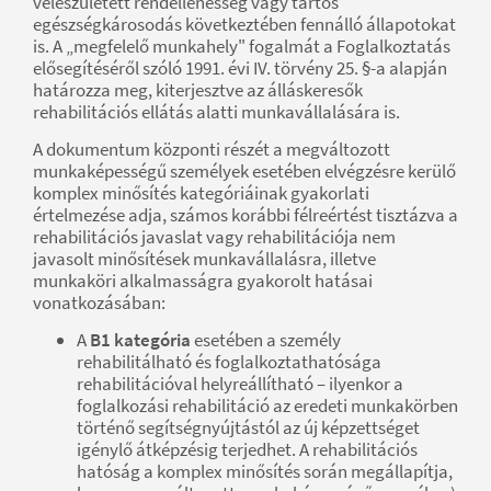
veleszületett rendellenesség vagy tartós
egészségkárosodás következtében fennálló állapotokat
is. A „megfelelő munkahely" fogalmát a Foglalkoztatás
elősegítéséről szóló 1991. évi IV. törvény 25. §-a alapján
határozza meg, kiterjesztve az álláskeresők
rehabilitációs ellátás alatti munkavállalására is.
A dokumentum központi részét a megváltozott
munkaképességű személyek esetében elvégzésre kerülő
komplex minősítés kategóriáinak gyakorlati
értelmezése adja, számos korábbi félreértést tisztázva a
rehabilitációs javaslat vagy rehabilitációja nem
javasolt minősítések munkavállalásra, illetve
munkaköri alkalmasságra gyakorolt hatásai
vonatkozásában:
A
B1 kategória
esetében a személy
rehabilitálható és foglalkoztathatósága
rehabilitációval helyreállítható – ilyenkor a
foglalkozási rehabilitáció az eredeti munkakörben
történő segítségnyújtástól az új képzettséget
igénylő átképzésig terjedhet. A rehabilitációs
hatóság a komplex minősítés során megállapítja,