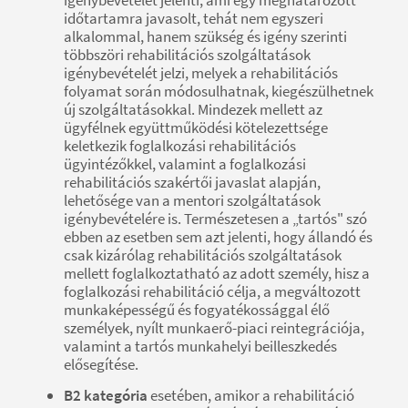
időtartamra javasolt, tehát nem egyszeri
alkalommal, hanem szükség és igény szerinti
többszöri rehabilitációs szolgáltatások
igénybevételét jelzi, melyek a rehabilitációs
folyamat során módosulhatnak, kiegészülhetnek
új szolgáltatásokkal. Mindezek mellett az
ügyfélnek együttműködési kötelezettsége
keletkezik foglalkozási rehabilitációs
ügyintézőkkel, valamint a foglalkozási
rehabilitációs szakértői javaslat alapján,
lehetősége van a mentori szolgáltatások
igénybevételére is. Természetesen a „tartós" szó
ebben az esetben sem azt jelenti, hogy állandó és
csak kizárólag rehabilitációs szolgáltatások
mellett foglalkoztatható az adott személy, hisz a
foglalkozási rehabilitáció célja, a megváltozott
munkaképességű és fogyatékossággal élő
személyek, nyílt munkaerő-piaci reintegrációja,
valamint a tartós munkahelyi beilleszkedés
elősegítése.
B2 kategória
esetében, amikor a rehabilitáció