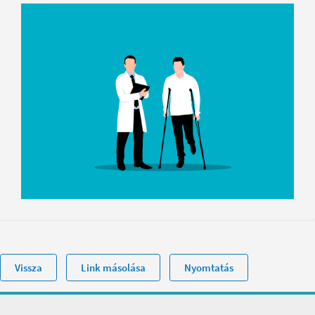
Vissza
Link másolása
Nyomtatás