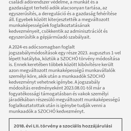
családi adórendszer védelme, a munkát és a
gazdaságot terhelő adók alacsonyan tartása, az
egyszerűsítés, a dereguláció és a gazdaság fehérítése
áll. Egyebek között kiterjesztették a megváltozott
munkaképességűek foglalkoztatásának
kedvezményeit, csökkentik az adminisztrációt és
egyszerűsítik a gépjárműadó szabályait.
A 2024-es adócsomagban foglalt
jogszabálymódosítások egy része 2023. augusztus 1-vel
lépett hatályba, köztük a SZOCHÓ törvény módosítása
is. Ennek keretében többek között kibővítésre került
azon megváltozott munkaképességű munkavállalók
személyi köre, akik után a munkaadók SZOCHÓ
kedvezményt vehetnek igénybe. A jogszabály
módosítás eredményeként 2023.08.01-től már a
fogyatékossági támogatásban és vakok személyi
járadékában részesülő megváltozott munkaképességű
foglalkoztatottak után is igénybe tudják venni a
munkaadók a SZOCHÓ kedvezményt.
2018. évi LII. törvény a szociális hozzájárulási