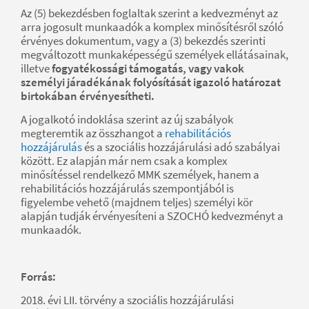
Az (5) bekezdésben foglaltak szerint a kedvezményt az
arra jogosult munkaadók a komplex minősítésről szóló
érvényes dokumentum, vagy a (3) bekezdés szerinti
megváltozott munkaképességű személyek ellátásainak,
illetve
fogyatékossági támogatás, vagy vakok
személyi járadékának folyósítását igazoló határozat
birtokában érvényesítheti.
A jogalkotó indoklása szerint az új szabályok
megteremtik az összhangot a
rehabilitációs
hozzájárulás
és a szociális hozzájárulási adó szabályai
között. Ez alapján már nem csak a komplex
minősítéssel rendelkező MMK személyek, hanem a
rehabilitációs hozzájárulás szempontjából is
figyelembe vehető (majdnem teljes) személyi kör
alapján tudják érvényesíteni a SZOCHÓ kedvezményt a
munkaadók.
Forrás:
2018. évi LII. törvény a szociális hozzájárulási