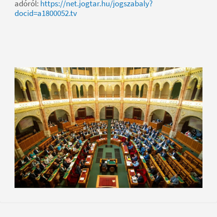
adóról:
https://net.jogtar.hu/jogszabaly?
docid=a1800052.tv