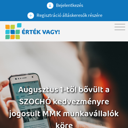
Bejelentkezés
Regisztráció álláskeresők részére
Augusztus 1-től bővült a
SZOCHÓ kedvezményre
jogosult MMK munkavállalók
köre