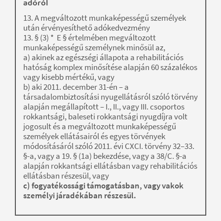
adóról
13. A megváltozott munkaképességű személyek
után érvényesíthető adókedvezmény
13. § (3) * E § értelmében megváltozott
munkaképességű személynek minősül az,
a) akinek az egészségi állapota a rehabilitációs
hatóság komplex minősítése alapján 60 százalékos
vagy kisebb mértékű, vagy
b) aki 2011. december 31-én – a
társadalombiztosítási nyugellátásról szóló törvény
alapján megállapított – I., II., vagy III. csoportos
rokkantsági, baleseti rokkantsági nyugdíjra volt
jogosult és a megváltozott munkaképességű
személyek ellátásairól és egyes törvények
módosításáról szóló 2011. évi CXCI. törvény 32–33.
§-a, vagy a 19. § (1a) bekezdése, vagy a 38/C. §-a
alapján rokkantsági ellátásban vagy rehabilitációs
ellátásban részesül, vagy
c) fogyatékossági támogatásban, vagy vakok
személyi járadékában részesül.