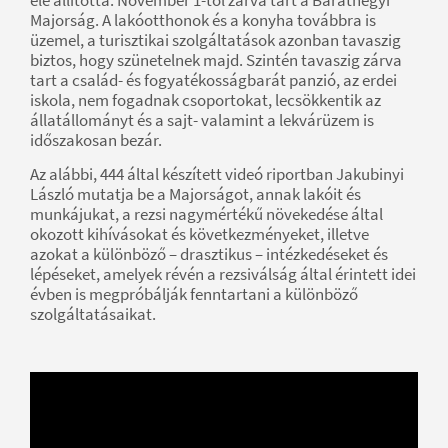
Majorság. A lakóotthonok és a konyha továbbra is
üzemel, a turisztikai szolgáltatások azonban tavaszig
biztos, hogy szünetelnek majd. Szintén tavaszig zárva
tart a család- és fogyatékosságbarát panzió, az erdei
iskola, nem fogadnak csoportokat, lecsökkentik az
állatállományt és a sajt- valamint a lekvárüzem is
időszakosan bezár.
Az alábbi, 444 által készített videó riportban Jakubinyi
László mutatja be a Majorságot, annak lakóit és
munkájukat, a rezsi nagymértékű növekedése által
okozott kihívásokat és következményeket, illetve
azokat a különböző – drasztikus – intézkedéseket és
lépéseket, amelyek révén a rezsiválság által érintett idei
évben is megpróbálják fenntartani a különböző
szolgáltatásaikat.