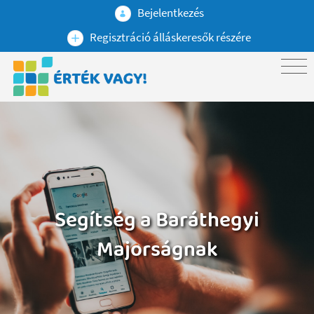
Bejelentkezés
Regisztráció álláskeresők részére
Segítség a Baráthegyi
Majorságnak