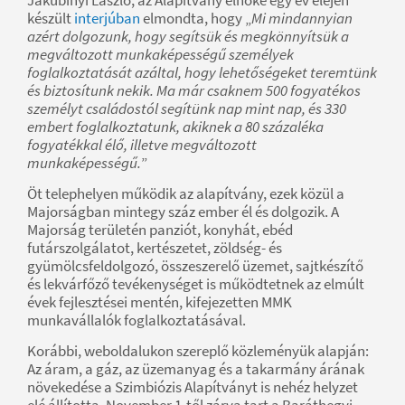
készült
interjúban
elmondta, hogy „
Mi mindannyian
azért dolgozunk, hogy segítsük és megkönnyítsük a
megváltozott munkaképességű személyek
foglalkoztatását azáltal, hogy lehetőségeket teremtünk
és biztosítunk nekik. Ma már csaknem 500 fogyatékos
személyt családostól segítünk nap mint nap, és 330
embert foglalkoztatunk, akiknek a 80 százaléka
fogyatékkal élő, illetve megváltozott
munkaképességű.
”
Öt telephelyen működik az alapítvány, ezek közül a
Majorságban mintegy száz ember él és dolgozik. A
Majorság területén panziót, konyhát, ebéd
futárszolgálatot, kertészetet, zöldség- és
gyümölcsfeldolgozó, összeszerelő üzemet, sajtkészítő
és lekvárfőző tevékenységet is működtetnek az elmúlt
évek fejlesztései mentén, kifejezetten MMK
munkavállalók foglalkoztatásával.
Korábbi, weboldalukon szereplő közleményük alapján:
Az áram, a gáz, az üzemanyag és a takarmány árának
növekedése a Szimbiózis Alapítványt is nehéz helyzet
elé állította. November 1-től zárva tart a Baráthegyi