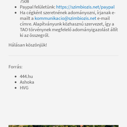
7508
Paypal felületünk:
https://szimbiozis.net/paypal
Ha cégként szeretnének adományozni, írjanak e-
mailt a
kommunikacio@szimbiozis.net
e-mail
címre. Alapítványunk közhasznú szervezet, így a
TAO törvénynek megfelelő adományigazolást állít
ki az összegről.
Hálásan köszönjük!
Forrás:
444.hu
Ashoka
HVG