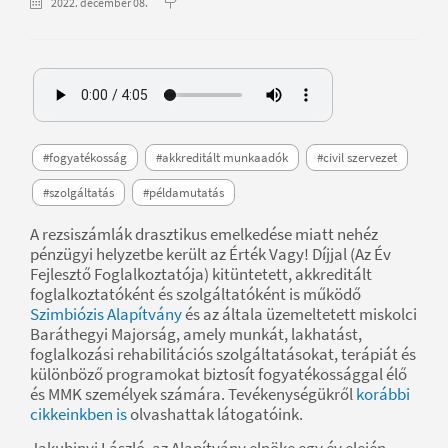
2022. december 08.
#fogyatékosság
#akkreditált munkaadók
#civil szervezet
#szolgáltatás
#példamutatás
A rezsiszámlák drasztikus emelkedése miatt nehéz
pénzügyi helyzetbe került az Érték Vagy! Díjjal (Az Év
Fejlesztő Foglalkoztatója) kitüntetett, akkreditált
foglalkoztatóként és szolgáltatóként is működő
Szimbiózis Alapítvány
és az általa üzemeltetett miskolci
Baráthegyi Majorság, amely munkát, lakhatást,
foglalkozási rehabilitációs szolgáltatásokat, terápiát és
különböző programokat biztosít fogyatékossággal élő
és MMK személyek számára. Tevékenységükről
korábbi
cikkeinkben
is
olvashattak látogatóink.
Jakubinyi László, az Alapítvány elnöke egy év elején