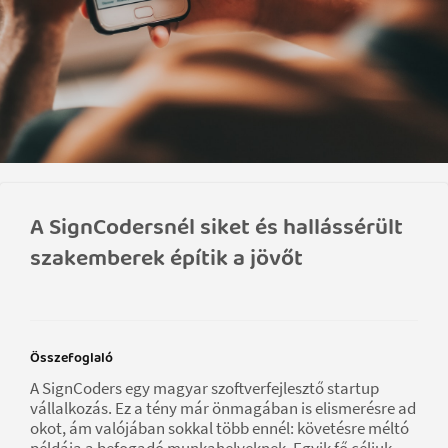
A SignCodersnél siket és hallássérült
szakemberek építik a jövőt
Összefoglaló
A SignCoders egy magyar szoftverfejlesztő startup
vállalkozás. Ez a tény már önmagában is elismerésre ad
okot, ám valójában sokkal több ennél: követésre méltó
példája a befogadó munkahelyeknek. Egyik fő céljuk,