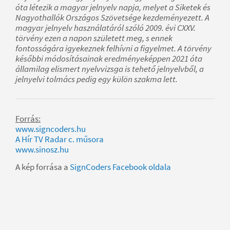
óta létezik a magyar jelnyelv napja, melyet a Siketek és
Nagyothallók Országos Szövetsége kezdeményezett. A
magyar jelnyelv használatáról szóló 2009. évi CXXV.
törvény ezen a napon született meg, s ennek
fontosságára igyekeznek felhívni a figyelmet. A törvény
későbbi módosításainak eredményeképpen 2021 óta
államilag elismert nyelvvizsga is tehető jelnyelvből, a
jelnyelvi tolmács pedig egy külön szakma lett.
Forrás:
www.signcoders.hu
A Hír TV Radar c. műsora
www.sinosz.hu
A kép forrása a
SignCoders Facebook oldala