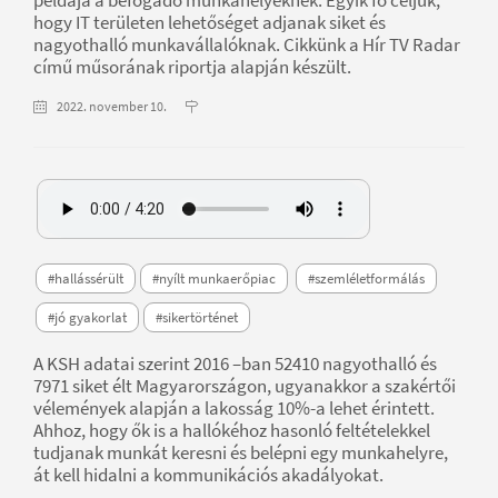
hogy IT területen lehetőséget adjanak siket és
nagyothalló munkavállalóknak. Cikkünk a Hír TV Radar
című műsorának riportja alapján készült.
2022. november 10.
#hallássérült
#nyílt munkaerőpiac
#szemléletformálás
#jó gyakorlat
#sikertörténet
A KSH adatai szerint 2016 –ban 52410 nagyothalló és
7971 siket élt Magyarországon, ugyanakkor a szakértői
vélemények alapján a lakosság 10%-a lehet érintett.
Ahhoz, hogy ők is a hallókéhoz hasonló feltételekkel
tudjanak munkát keresni és belépni egy munkahelyre,
át kell hidalni a kommunikációs akadályokat.