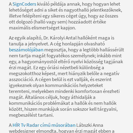
A
SignCoders
kiváló példája annak, hogy hogyan lehet
lehetőséget adni a siket és nagyothalló jelentkezőknek,
illetve felépíteni egy sikeres céget úgy, hogy az összes
ott dolgozó (halló vagy sem) hozzáadott értéke
maximális elismertséget kapjon.
Az egyik alapító, Dr. Károlyi Antal hallóként maga is
tanulja a jelnyelvet. A cég honlapján olvasható
beszámolójában
megosztja, hogy a legtöbb hallássérült
nem tartja magát fogyatékos személynek; inkább mint
egy, a hagyományostól eltérő nyelvi közösség tagjának
érzi magát. Ez egy óriási nézetbeli különbség a
megszokotthoz képest, mert hiányzik belőle a negatív
asszociáció. A cégen belül is ezt vallják, és eszerint
igyekeznek olyan kommunikációs helyzeteket
teremteni, melyekben mindenki komfortosan érezheti
magát. Általános céljuk, hogy áthidalják a
kommunikációs problémákat a hallók és nem hallók
között, hiszen munkájuk során sokszor kell tárgyalni,
megbeszélést tartani.
A
HÍR Tv Radar című műsorában
Lábszki Anna
webdesigner elmondta, hogyan érzi magát ebben a