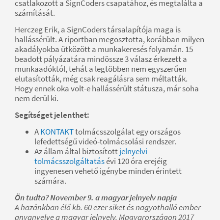
csatlakozott a SignCoders csapatához, és megtalálta a
számítását.
Herczeg Erik, a SignCoders társalapítója maga is
hallássérült. A riportban megosztotta, korábban milyen
akadályokba ütközött a munkakeresés folyamán. 15
beadott pályázatára mindössze 3 válasz érkezett a
munkaadóktól, tehát a legtöbben nem egyszerűen
elutasították, még csak reagálásra sem méltatták.
Hogy ennek oka volt-e hallássérült státusza, már soha
nem derül ki.
Segítséget jelenthet:
A
KONTAKT
tolmácsszolgálat egy országos
lefedettségű videó-tolmácsolási rendszer.
Az állam által biztosított
jelnyelvi
tolmácsszolgáltatás
évi 120 óra erejéig
ingyenesen vehető igénybe minden érintett
számára.
Ön tudta? November 9. a magyar jelnyelv napja
A hazánkban élő kb. 60 ezer siket és nagyothalló ember
anyanyelve a magyar jelnyelv. Magyarországon 2017