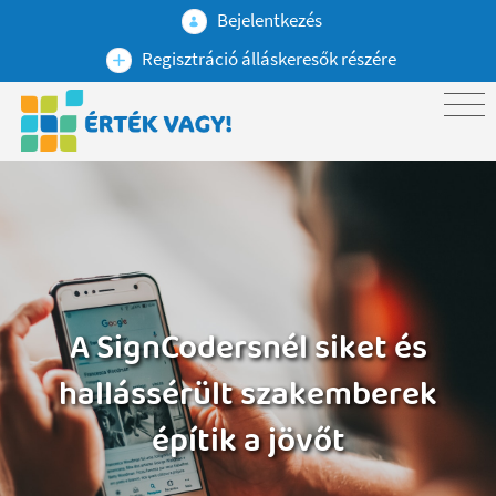
Bejelentkezés
Regisztráció álláskeresők részére
A SignCodersnél siket és
hallássérült szakemberek
építik a jövőt