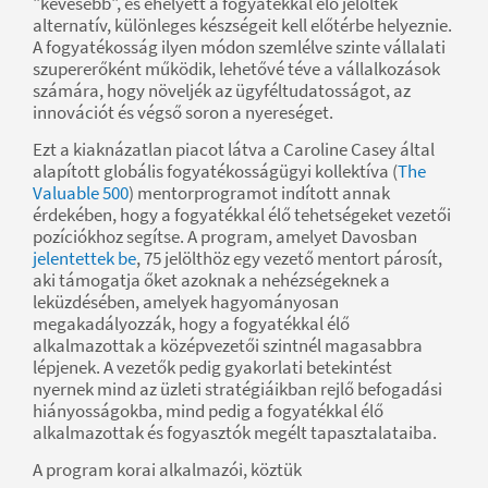
"kevesebb", és ehelyett a fogyatékkal élő jelöltek
alternatív, különleges készségeit kell előtérbe helyeznie.
A fogyatékosság ilyen módon szemlélve szinte vállalati
szupererőként működik, lehetővé téve a vállalkozások
számára, hogy növeljék az ügyféltudatosságot, az
innovációt és végső soron a nyereséget.
Ezt a kiaknázatlan piacot látva a Caroline Casey által
alapított globális fogyatékosságügyi kollektíva (
The
Valuable 500
) mentorprogramot indított annak
érdekében, hogy a fogyatékkal élő tehetségeket vezetői
pozíciókhoz segítse. A program, amelyet Davosban
jelentettek be
, 75 jelölthöz egy vezető mentort párosít,
aki támogatja őket azoknak a nehézségeknek a
leküzdésében, amelyek hagyományosan
megakadályozzák, hogy a fogyatékkal élő
alkalmazottak a középvezetői szintnél magasabbra
lépjenek. A vezetők pedig gyakorlati betekintést
nyernek mind az üzleti stratégiáikban rejlő befogadási
hiányosságokba, mind pedig a fogyatékkal élő
alkalmazottak és fogyasztók megélt tapasztalataiba.
A program korai alkalmazói, köztük