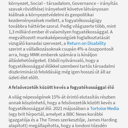
környezet, Social – társadalom, Governance – irányítás
szavak rövidítése) irányelveit követve látványosan
kiállnak a környezetvédelmi és geopolitikai
kezdeményezések mellett, a fogyatékosságügy
továbbra háttérbe szorul. Pedig világszerte több, mint
1,3 milliárd ember él valamilyen fogyatékossággal. A
megváltozott munkaképességűek foglalkoztatását
vizsgáló kanadai szervezet, a
Return on Disability
szerint a vállalkozásoknak csupán 4%-a összpontosít
arra, hogy MMK emberek számára is kínáljon
álláslehetőségeket. Ebből nyilvánvaló, hogy a
fogyatékossággal élőkkel szembeni tartós társadalmi
diszkrimináció feloldásáig még igen hosszú út áll az
üzleti élet előtt.
A felsővezetők között kevés a fogyatékossággal élő
A világ népességének 15%-át érintő elutasítás részben
annak köszönhető, hogy a felsővezetők között kevés a
fogyatékossággal élő. 2021 májusában a
Tortoise Media
(egy brit hírportál, amelyet a BBC News korábbi
igazgatója és a The Times szerkesztője, James Harding
alapított) megállapította, hogy a londoni tőzsdén