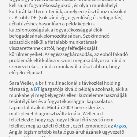
kell saját fogyatékosságukról, és olyan munkahelyi
kultúrát kell teremteniük, amely erre ösztönöz másokat
is. A többi DEI (sokszínűség, egyenlőség és befogadás)
célkitűzéshez hasonlóan a példaképek is
kulcsfontosságúak a fogyatékossággal élők
befogadásának előmozdításában. Szókimondó
szószólók nélkül a fiatalabb munkatársak
visszarettennek attól, hogy felfedjék saját
körülményeiket. Az egészségkárosodás, az ebből fakadó
problémák eltitkolása viszont megakadályozza mind a
szervezeteket, mind a munkavállalókat abban, hogy
elérjék céljaikat.
Sara Weller, a brit multinacionális távközlési holding
társaság, a
BT
igazgatója kiváló példája azoknak, akik a
munkahelyi megbélyegzés elleni küzdelemre használják
tekintélyüket és a fogyatékossággal kapcsolatos
tapasztalataikat. Miután 2009-ben szklerózis
multiplexet diagnosztizáltak nála, Weller azt
feltételezte, hogy egy fogyatékkal élő vezető nem
felelhet meg az üzleti életben, ezért lemondott az
Argos
,
Anglia legismertebb katalógus-áruházának ügyvezető