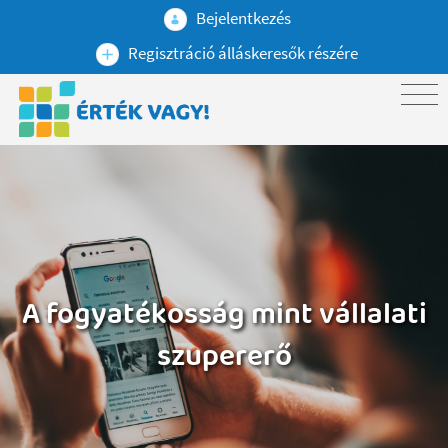
Bejelentkezés
Regisztráció álláskeresők részére
A fogyatékosság mint vállalati
szupererő