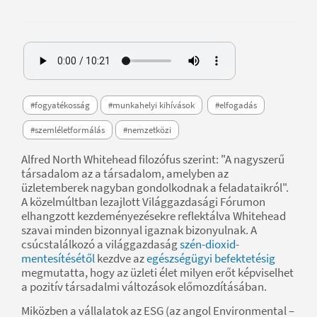
#fogyatékosság
#munkahelyi kihívások
#elfogadás
#szemléletformálás
#nemzetközi
Alfred North Whitehead filozófus szerint: "A nagyszerű
társadalom az a társadalom, amelyben az
üzletemberek nagyban gondolkodnak a feladataikról".
A közelmúltban lezajlott Világgazdasági Fórumon
elhangzott kezdeményezésekre reflektálva Whitehead
szavai minden bizonnyal igaznak bizonyulnak. A
csúcstalálkozó a világgazdaság
szén-dioxid-
mentesítésétől
kezdve az
egészségügyi befektetésig
megmutatta, hogy az üzleti élet milyen erőt képviselhet
a pozitív társadalmi változások előmozdításában.
Miközben a vállalatok az ESG (az angol Environmental –