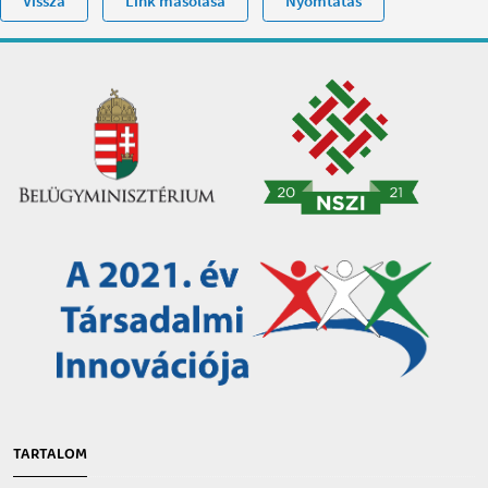
Vissza
Link másolása
Nyomtatás
TARTALOM