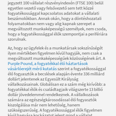
jegyzett 100 vállalat részvényindexén (FTSE 100) belül
egyetlen vezető vagy felsővezető sem tett közzé
fogyatékossággal kapcsolatos adatokat a vállalati
beszámolókban. Annak okán, hogy a döntéshozatali
folyamatokban nem vagy alig kapnak szerepet a
megváltozott munkaképességű személyek, nem csoda,
hogy a fogyatékossággal élők szempontjai a perifériára
szorulnak.
Az, hogy az ügyfelek és a munkatársak sokszínűségét
ilyen mértékben figyelmen kívül hagyják, nem csak a
megváltozott munkaképességűek közösségének árt. A
Purple Pound, a fogyatékkal élő háztartások
vásárlóerejét mérő kutatás
szerint a fogyatékossággal
élő fogyasztók a becslések alapján évente 336 milliárd
dollárt jelentenek az Egyesült Királyság
vállalkozásainak. Globálisan ez a szám még kirívóbb: a
fogyatékkal élők és családtagjaik világszerte 13 billió
dollár jövedelemmel rendelkeznek. A vállalkozások
számára az egészségkárosodással élő fogyasztók
kiszolgálása már nem lehetőség, hanem
szükségszerűség. A fogyatékossággal élők figyelmen
kívül hagyása kockázatot jelent mind a vállalat