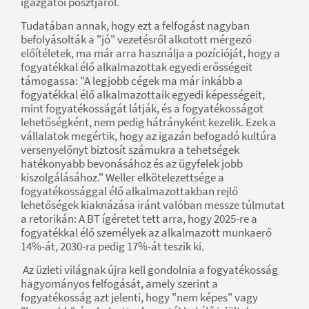
igazgatói posztjáról.
Tudatában annak, hogy ezt a felfogást nagyban
befolyásolták a "jó" vezetésről alkotott mérgező
előítéletek, ma már arra használja a pozícióját, hogy a
fogyatékkal élő alkalmazottak egyedi erősségeit
támogassa: "A legjobb cégek ma már inkább a
fogyatékkal élő alkalmazottaik egyedi képességeit,
mint fogyatékosságát látják, és a fogyatékosságot
lehetőségként, nem pedig hátrányként kezelik. Ezek a
vállalatok megértik, hogy az igazán befogadó kultúra
versenyelőnyt biztosít számukra a tehetségek
hatékonyabb bevonásához és az ügyfelek jobb
kiszolgálásához." Weller elkötelezettsége a
fogyatékossággal élő alkalmazottakban rejlő
lehetőségek kiaknázása iránt valóban messze túlmutat
a retorikán: A BT ígéretet tett arra, hogy 2025-re a
fogyatékkal élő személyek az alkalmazott munkaerő
14%-át, 2030-ra pedig 17%-át teszik ki.
Az üzleti világnak újra kell gondolnia a fogyatékosság
hagyományos felfogását, amely szerint a
fogyatékosság azt jelenti, hogy "nem képes" vagy