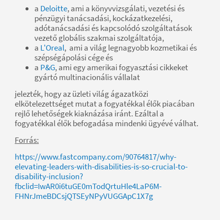
a
Deloitte
, ami a könyvvizsgálati, vezetési és
pénzügyi tanácsadási, kockázatkezelési,
adótanácsadási és kapcsolódó szolgáltatások
vezető globális szakmai szolgáltatója,
a
L'Oreal
, ami a világ legnagyobb kozmetikai és
szépségápolási cége és
a
P&G
, ami egy amerikai fogyasztási cikkeket
gyártó multinacionális vállalat
jelezték, hogy az üzleti világ ágazatközi
elkötelezettséget mutat a fogyatékkal élők piacában
rejlő lehetőségek kiaknázása iránt. Ezáltal a
fogyatékkal élők befogadása mindenki ügyévé válhat.
Forrás:
https://www.fastcompany.com/90764817/why-
elevating-leaders-with-disabilities-is-so-crucial-to-
disability-inclusion?
fbclid=IwAR0i6tuGE0mTodQrtuHle4LaP6M-
FHNrJmeBDCsjQTSEyNPyVUGGApC1X7g