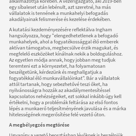
alkalmazottja körében. A vezérigazgató, aki 2019-ben
egy síbaleset után lebénult, azt szeretné, ha más
vállalatok is tennének a munkahelyi befogadás
akadályainak felismerése és kezelése érdekében.
A kutatási kezdeményezésére reflektálva Ingham
hangsúlyozza, hogy "elengedhetetlenek a befogadó
munkahelyek, ahol a fogyatékossággal élő emberek
aktívan támogatva, megbecsülve érzik magukat, és
megfelelő eszközöket kínálnak nekik a boldoguláshoz.
Az egyetlen módja annak, hogy jobban meg tudjuk
teremteni ezt a környezetet, ha folyamatosan
beszélgetünk, kérdezünk és meghallgatjuk a
fogyatékkal élő munkavállalóinkat". Bár a vállalatok
attól tartanak, hogy sebezhetővé teszi őket, ha
nyilvánosságra hozzák az akadálymentesítéssel
kapcsolatos nehézségeiket, ezt sokkal inkább úgy kell
értékelni, hogy a problémák feltárása az első fontos
lépés a munkaerő teljesítményének javulása és a márka
hitelességének megerősítése felé vezető úton.
A megbélyegzés megtörése
Ugyanígy a vezető beosztásban lévőknek is beszélniük