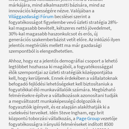
márkájára, mind alkalmazotti bázisára, mind az
innovációs képességére nézve. Valójában a
Világgazdasági Fórum
becslései szerint a
fogyatékosságot figyelembe vevő üzleti stratégia 28%-
kal magasabb bevételt, kétszeres nettó jövedelmet,
30%-kal magasabb haszonkulcsot és erős, új
generációs szakemberbázist vetít előre. Az inklúzió ilyen
jelentős megtérülés mellett ma már gazdasági
szempontból is elengedhetetlen.
Ahhoz, hogy ez a jelentős demográfiai csoport a lehető
legtöbbet hozhassa ki magából, a fogyatékossággal
élők szempontjai az üzleti stratégiák középpontjába
kell, hogy kerüljenek. Ennek érdekében a vállalatoknak
befogadó fejlődési lehetőségeket kell biztosítaniuk a
fogyatékkal élő munkavállalóik számára. Megbízható
felmérésekre építve a vállalkozások azonosítani tudják
a megváltozott munkaképességű dolgozóik és
fogyasztóik igényeit, és ez alapján alakíthatják ki a
cselekvési terveiket. Idén Steve Ingham, egy brit
központú toborzási vállalkozás, a
Page Group
vezetője
fogyatékosságra irányuló felméréseket indított 8500