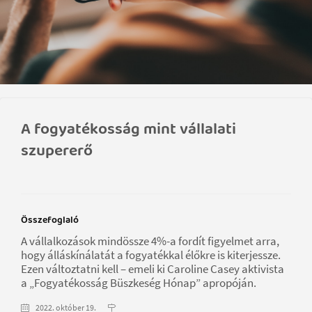
A fogyatékosság mint vállalati
szupererő
Összefoglaló
A vállalkozások mindössze 4%-a fordít figyelmet arra,
hogy álláskínálatát a fogyatékkal élőkre is kiterjessze.
Ezen változtatni kell – emeli ki Caroline Casey aktivista
a „Fogyatékosság Büszkeség Hónap” apropóján.
2022. október 19.