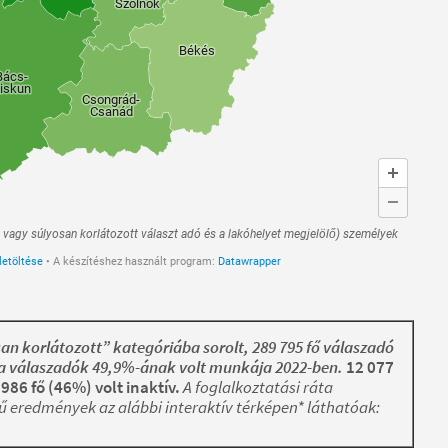
an korlátozott” kategóriába sorolt, 289 795 fő válaszadó
az a válaszadók 49,9%-ának volt munkája 2022-ben.
12 077
986 fő (46%) volt inaktív.
A foglalkoztatási ráta
ű eredmények az alábbi interaktív térképen* láthatóak: