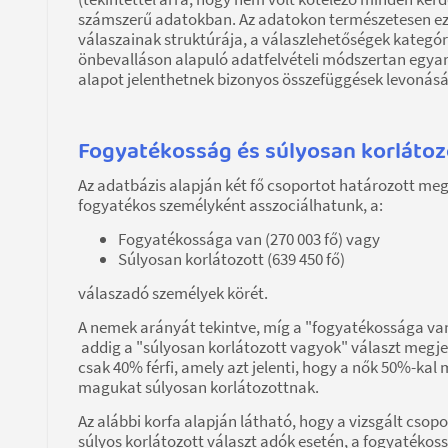
számszerű adatokban. Az adatokon természetesen eze
válaszainak struktúrája, a válaszlehetőségek kateg
önbevalláson alapuló adatfelvételi módszertan egyar
alapot jelenthetnek bizonyos összefüggések levoná
Fogyatékosság és súlyosan korlátoz
Az adatbázis alapján két fő csoportot határozott m
fogyatékos személyként asszociálhatunk, a:
Fogyatékossága van (270 003 fő) vagy
Súlyosan korlátozott (639 450 fő)
válaszadó személyek körét.
A nemek arányát tekintve, míg a "fogyatékossága van
addig a "súlyosan korlátozott vagyok" választ megj
csak 40% férfi, amely azt jelenti, hogy a nők 50%-ka
magukat súlyosan korlátozottnak.
Az alábbi korfa alapján látható, hogy a vizsgált cso
súlyos korlátozott választ adók esetén, a fogyatékos