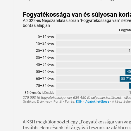
A KSH megkülönböztet egy „Fogyatékossága van vagy 
további elemzésünk fő tárgyává teszünk az alábbi c