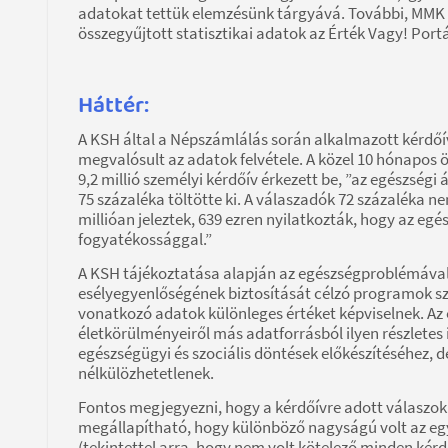
adatokat tettük elemzésünk tárgyává. További, MMK
összegyűjtott statisztikai adatok az Érték Vagy! Por
Háttér:
A KSH által a Népszámlálás során alkalmazott kérdő
megvalósult az adatok felvétele. A közel 10 hónapos 
9,2 millió személyi kérdőív érkezett be, ”az egészség
75 százaléka töltötte ki. A válaszadók 72 százaléka 
millióan jeleztek, 639 ezren nyilatkozták, hogy az egé
fogyatékossággal.”
A KSH tájékoztatása alapján az egészségproblémával,
esélyegyenlőségének biztosítását célzó programok s
vonatkozó adatok különleges értéket képviselnek. A
életkörülményeiről más adatforrásból ilyen részletes
egészségügyi és szociális döntések előkészítéséhez, d
nélkülözhetetlenek.
Fontos megjegyezni, hogy a kérdőívre adott válaszok
megállapítható, hogy különböző nagyságú volt az egye
(tekintettel arra, hogy nem volt kötelező minden kérdé