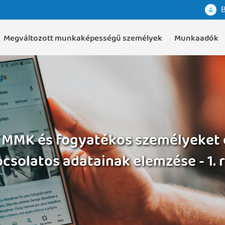
B
Megváltozott munkaképességű személyek
Munkaadók
 MMK és fogyatékos személyeket ér
csolatos adatainak elemzése - 1. 