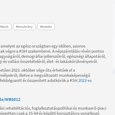
litáció
#tanulmány
#kutatás
 amelyet az egész országban egy időben, azonos
ak végre a KSH szakemberei. A népszámlálás révén pontos
yságáról, demográfiai jellemzőiről, egészségi állapotáról,
 és vallási összetételéről, élet- és lakáskörülményeiről.
etően 2023. október vége óta érhetőek el a
emélyekről, illetve a megváltozott munkaképességű
 feldolgozott és összesített adatkörök a KSH
2022-es
ble/WBS012
si rehabilitációs, foglalkoztatáspolitikai és munkaerő-piaci
ejezetten csak a 15-64 év közötti korosztályra vonatkozó