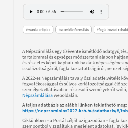
#munkaerőpiac
#szemléletformálás
#foglalkozási rehabi
A Népszámlálás egy tízévente ismétlődő adatgyűjtés,
tartalommal és egységes módszertani alapon hajtjan
és részletes képet kaphatunk hazánk népességének nag
iskolázottságáról, foglalkoztatottságáról, nemzetiségi
A 2022-es Népszámlálás tavaly őszi adatfelvételét köv
fogyatékossággal és súlyos korlátozottsággal élő sz
személyek ellátásaiban részesülő személyekről szóló,
Népszámlálása
weboldalán.
A teljes adatbázis az alábbi linken tekinthető meg:
https://nepszamlalas2022.ksh.hu/adatbazis/#/ta
Cikkünkben – a Portál céljához igazodóan – foglalkozá
szempontból vizsgáltuk a megjelent adatokat, így kif