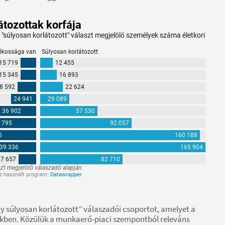
súlyosan korlátozott” válaszadói csoportot, amelyet a
ikkben. Közülük a munkaerő-piaci szempontból releváns