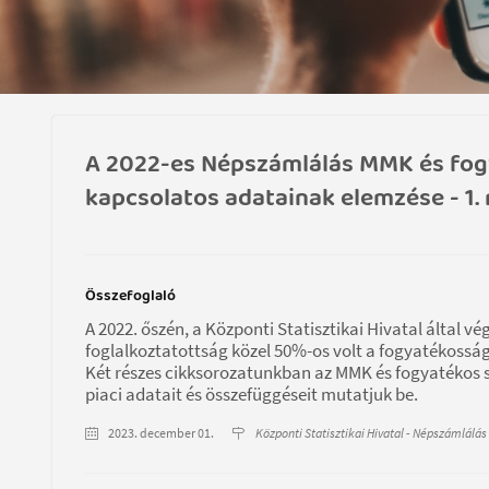
A 2022-es Népszámlálás MMK és fogy
kapcsolatos adatainak elemzése - 1. 
Összefoglaló
A 2022. őszén, a Központi Statisztikai Hivatal által v
foglalkoztatottság közel 50%-os volt a fogyatékosság
Két részes cikksorozatunkban az MMK és fogyatékos
piaci adatait és összefüggéseit mutatjuk be.
2023. december 01.
Központi Statisztikai Hivatal - Népszámlálás