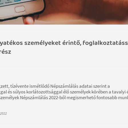
atékos személyeket érintő, foglalkoztatáss
rész
égzett, tízévente ismétlődő Népszámlálás adatai szerint a
gal és súlyos korlátozottsággal élő személyek körében a tavalyi 
 személyek Népszámlálás 2022-ből megismerhető fontosabb mun
 2022