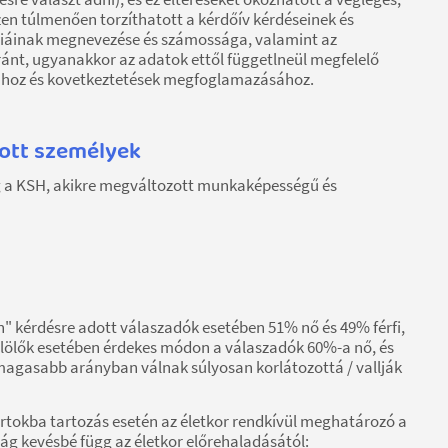
n túlmenően torzíthatott a kérdőív kérdéseinek és
óriáinak megnevezése és számossága, valamint az
ánt, ugyanakkor az adatok ettől függetlneül megfelelő
sához és kovetkeztetések megfoglamazásához.
ott személyek
eg a KSH, akikre megváltozott munkaképességű és
" kérdésre adott válaszadók esetében 51% nő és 49% férfi,
elölők esetében érdekes módon a válaszadók 60%-a nő, és
l magasabb arányban válnak súlyosan korlátozottá / vallják
portokba tartozás esetén az életkor rendkívül meghatározó a
ság kevésbé függ az életkor előrehaladásától: