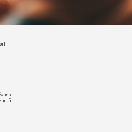
al
évben.
kaerő-