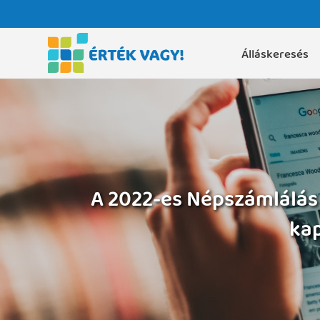
Álláskeresés
A 2022-es Népszámlálás
kap