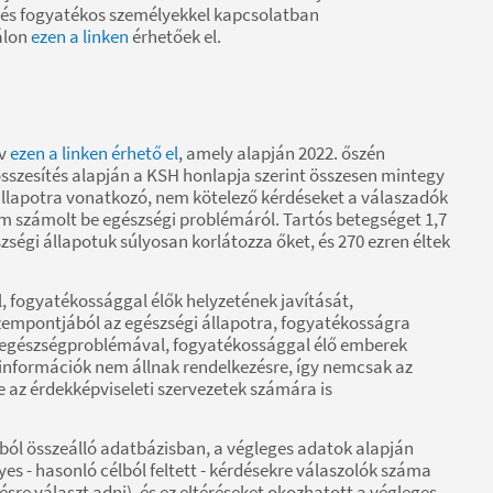
 és fogyatékos személyekkel kapcsolatban
tálon
ezen a linken
érhetőek el.
ív
ezen a linken érhető el
, amely alapján 2022. őszén
összesítés alapján a KSH honlapja szerint összesen mintegy
i állapotra vonatkozó, nem kötelező kérdéseket a válaszadók
nem számolt be egészségi problémáról. Tartós betegséget 1,7
szségi állapotuk súlyosan korlátozza őket, és 270 ezren éltek
 fogyatékossággal élők helyzetének javítását,
zempontjából az egészségi állapotra, fogyatékosságra
z egészségproblémával, fogyatékossággal élő emberek
 információk nem állnak rendelkezésre, így nemcsak az
e az érdekképviseleti szervezetek számára is
ból összeálló adatbázisban, a végleges adatok alapján
s - hasonló célból feltett - kérdésekre válaszolók száma
sre választ adni), és ez eltéréseket okozhatott a végleges,