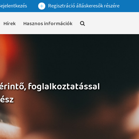
ejelentkezés
Regisztráció álláskeresők részére
Hírek
Hasznos információk
intő, foglalkoztatással
rész