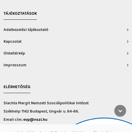
TÁJÉKOZTATÁSOK
Adatkezelési tájékoztató
Kapcsolat
Oldaltérkép
Impresszum
ELÉRHETŐSÉG
Slachta Margit Nemzeti Szociálpolitikai Intézet
Székhely: 1142 Budapest, Ungvár u. 64-66.
Email cím:
evp@nszi.hu
Információs vonal: +36 30 682-6371