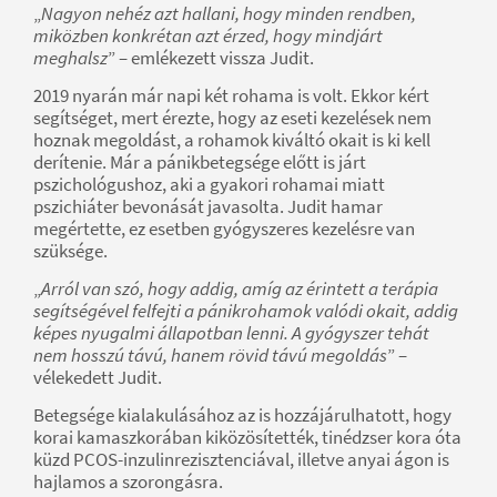
„
Nagyon nehéz azt hallani, hogy minden rendben,
miközben konkrétan azt érzed, hogy mindjárt
meghalsz
” – emlékezett vissza Judit.
2019 nyarán már napi két rohama is volt. Ekkor kért
segítséget, mert érezte, hogy az eseti kezelések nem
hoznak megoldást, a rohamok kiváltó okait is ki kell
derítenie. Már a pánikbetegsége előtt is járt
pszichológushoz, aki a gyakori rohamai miatt
pszichiáter bevonását javasolta. Judit hamar
megértette, ez esetben gyógyszeres kezelésre van
szüksége.
„
Arról van szó, hogy addig, amíg az érintett a terápia
segítségével felfejti a pánikrohamok valódi okait, addig
képes nyugalmi állapotban lenni. A gyógyszer tehát
nem hosszú távú, hanem rövid távú megoldás
” –
vélekedett Judit.
Betegsége kialakulásához az is hozzájárulhatott, hogy
korai kamaszkorában kiközösítették, tinédzser kora óta
küzd PCOS-inzulinrezisztenciával, illetve anyai ágon is
hajlamos a szorongásra.