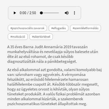
#pszichoszociális zavarok
#elfogadás
#szemléletformálás
#motiváció
#sikertörténet
A 35 éves Barna Judit Annamária 2019 tavaszán
munkahelyváltása és nevelőapja súlyos balesete után
élte át az első rohamot, de csak később
diagnosztizálták nála a pánikbetegséget.
Az első alkalommal azt gondolta, valami komolyabb baj
van: szívroham vagy agyvérzés. A vérnyomása
felszökött, az erősödő félelemérzete hamarosan
halálfélelembe csapott át. Később többször megesett,
hogy az ügyeletes orvost is kihívták, olyan súlyos
tüneteket produkált. A valós fizikai problémát azonban
minden alkalommal kizárták, a szakemberek
pszichoszomatikus tüneteket állapítottak meg.