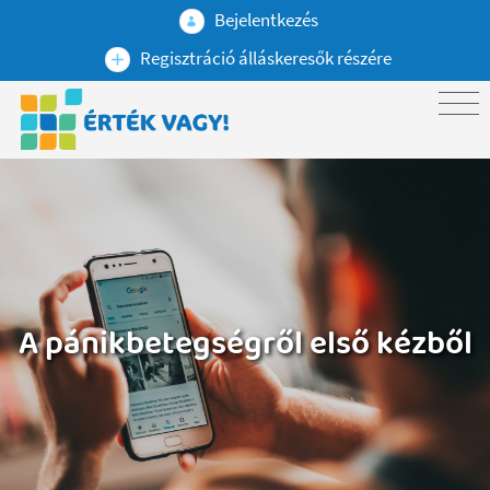
Bejelentkezés
Regisztráció álláskeresők részére
A pánikbetegségről első kézből