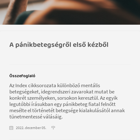
A pánikbetegségről első kézből
Összefoglaló
Az Index cikksorozata különböző mentális
betegségeket, idegrendszeri zavarokat mutat be
konkrét személyeken, sorsokon keresztül. Az egyik
legutóbbi írásukban egy pánikbeteg fiatal felnőtt
mesélte el történetét betegsége kialakulásától annak
tünetmentessé válásáig.
2022. december 05.