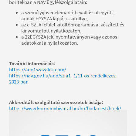
borítékban a NAV ügyfélszolgálatain:
a személyijövedelemadó-bevallással együtt,
annak EGYSZA lapját is kitöltve,
az e-SZJA felület kitöltőprogramjával készített és
kinyomtatott nyilatkozaton,
a 22EGYSZA jelű nyomtatványon vagy azonos
adatokkal a nyilatkozaton.
További információk:
https://ado1szazalek.com/
https://nav.gov.hu/ado/szja1_1/11-os-rendelkezes-
2023-ban
Akkreditált szolgáltató szervezetek listája:
https://www.kormanyhivatal.hu/hu/budapest/hirek/
rehabilitacios-szolgaltatast-vegzo-akkreditalt-
szolgaltatok