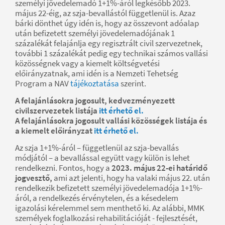
személyi jövedelemadó 1+1%-áról legkésőbb 2023.
május 22-éig, az szja-bevallástól függetlenül is. Azaz
bárki dönthet úgy idén is, hogy az összevont adóalap
után befizetett személyi jövedelemadójának 1
százalékát felajánlja egy regisztrált civil szervezetnek,
további 1 százalékát pedig egy technikai számos vallási
közösségnek vagy a kiemelt költségvetési
előirányzatnak, ami idén is a Nemzeti Tehetség
Program a NAV
tájékoztatása
szerint.
A felajánlásokra jogosult, kedvezményezett
civilszervezetek listája
itt érhető el.
A felajánlásokra jogosult vallási közösségek listája és
a kiemelt előirányzat
itt érhető el.
Az szja 1+1%-áról – függetlenül az szja-bevallás
módjától – a bevallással együtt vagy külön is lehet
rendelkezni. Fontos, hogy a
2023. május 22-ei határidő
jogvesztő,
ami azt jelenti, hogy ha valaki május 22. után
rendelkezik befizetett személyi jövedelemadója 1+1%-
áról, a rendelkezés érvénytelen, és a késedelem
igazolási kérelemmel sem menthető ki. Az alábbi, MMK
személyek foglalkozási rehabilitációját - fejlesztését,