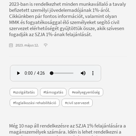
2023-ban is rendelkezhet minden munkavállaló a tavaly
befizetett személyi jövedelemadójának 1%-áról.
Cikkünkben pár fontos információt, valamint olyan
MMK és fogyatékosággal élő személyeket segítő civil
szervezet elérhetőségét gyűjtöttük össze, akik szívesen
fogadják az SZJA 1%-ának felajánlását.
2023. május 12.
#szolgáltatás
#támogatás
#esélyegyenlőség
#foglalkozási rehabilitáció
#civil szervezet
Még 10 nap áll rendelkezésre az SZJA 1% felajánlására a
magánszemélyek számára. Idén is lehet rendelkezni a