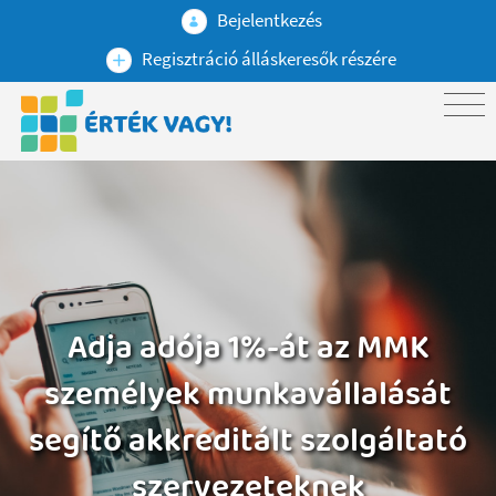
Bejelentkezés
Regisztráció álláskeresők részére
Adja adója 1%-át az MMK
személyek munkavállalását
segítő akkreditált szolgáltató
szervezeteknek