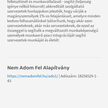
felkészítését és munkavállalását - segítő (teljesség
igénye nélkül felsorolt) akkreditált szolgáltató
szervezetek honlapjukon jelezték, hogy várják a
magányszemélyek 1%-os felajánlásait, amelyre minden
kedves felhasználónkat bátorítunk, hogy akár ezen
szervezeteknek, akár más servezeteknek, de ezzel az
összeggel is segítsék a megváltozott munkaképességű
személyek munkaerő-piaci integrációját segítő
szervezetek munkáját és életét:
Nem Adom Fel Alapítvány
https://nemadomfel.hu/ado1/
|
Adószám: 18256529-1-
43