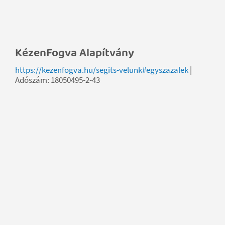
KézenFogva Alapítvány
https://kezenfogva.hu/segits-velunk#egyszazalek
|
Adószám: 18050495-2-43