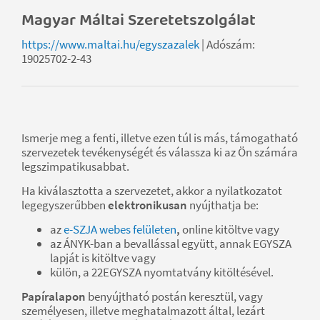
Magyar Máltai Szeretetszolgálat
https://www.maltai.hu/egyszazalek
| Adószám:
19025702-2-43
Ismerje meg a fenti, illetve ezen túl is más, támogatható
szervezetek tevékenységét és válassza ki az Ön számára
legszimpatikusabbat.
Ha kiválasztotta a szervezetet, akkor a nyilatkozatot
legegyszerűbben
elektronikusan
nyújthatja be:
az
e-SZJA webes felületen
,
online kitöltve vagy
az ÁNYK-ban a bevallással együtt, annak EGYSZA
lapját is kitöltve vagy
külön, a 22EGYSZA nyomtatvány kitöltésével.
Papíralapon
benyújtható
postán keresztül, vagy
személyesen, illetve meghatalmazott által, lezárt