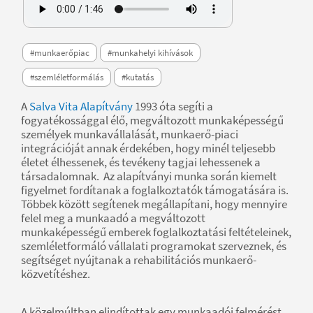
#munkaerőpiac
#munkahelyi kihívások
#szemléletformálás
#kutatás
A
Salva Vita Alapítvány
1993 óta segíti a
fogyatékossággal élő, megváltozott munkaképességű
személyek munkavállalását, munkaerő-piaci
integrációját annak érdekében, hogy minél teljesebb
életet élhessenek, és tevékeny tagjai lehessenek a
társadalomnak. Az alapítványi munka során kiemelt
figyelmet fordítanak a foglalkoztatók támogatására is.
Többek között segítenek megállapítani, hogy mennyire
felel meg a munkaadó a megváltozott
munkaképességű emberek foglalkoztatási feltételeinek,
szemléletformáló vállalati programokat szerveznek, és
segítséget nyújtanak a rehabilitációs munkaerő-
közvetítéshez.
A közelmúltban elindítottak egy munkaadói felmérést,