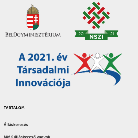
TARTALOM
Álláskeresés
MMK álláskereső vagyok