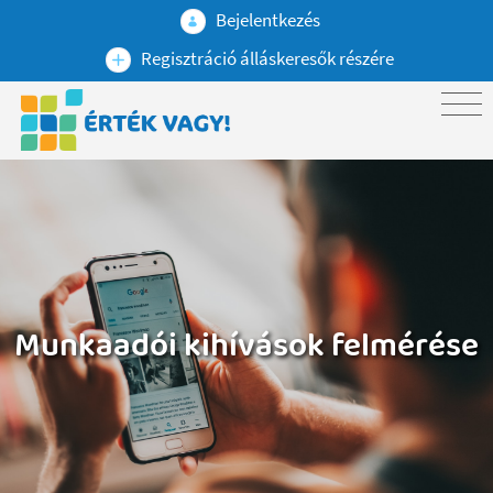
Bejelentkezés
Regisztráció álláskeresők részére
Munkaadói kihívások felmérése