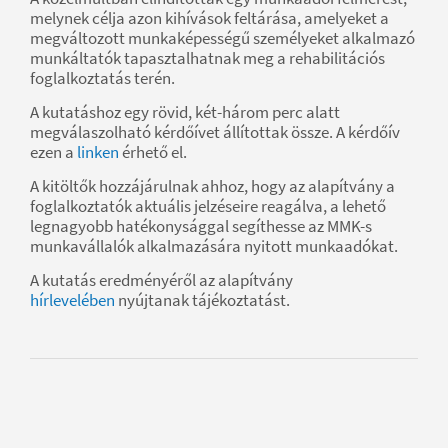
melynek célja azon kihívások feltárása, amelyeket a
megváltozott munkaképességű személyeket alkalmazó
munkáltatók tapasztalhatnak meg a rehabilitációs
foglalkoztatás terén.
A kutatáshoz egy rövid, két-három perc alatt
megválaszolható kérdőívet állítottak össze. A kérdőív
ezen a
linken
érhető el.
A kitöltők hozzájárulnak ahhoz, hogy az alapítvány a
foglalkoztatók aktuális jelzéseire reagálva, a lehető
legnagyobb hatékonysággal segíthesse az MMK-s
munkavállalók alkalmazására nyitott munkaadókat.
A kutatás eredményéről az alapítvány
hírlevelében
nyújtanak tájékoztatást.