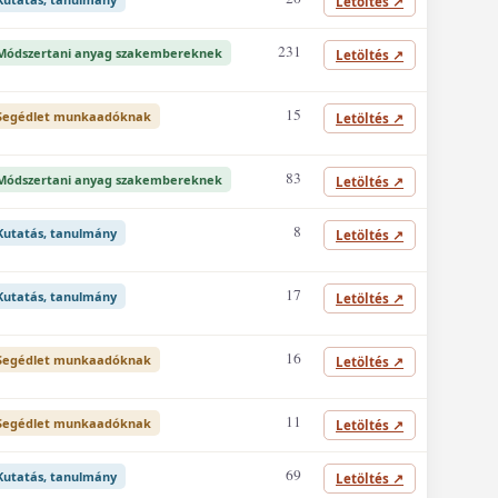
Letöltés
↗
231
Módszertani anyag szakembereknek
Letöltés
↗
15
Segédlet munkaadóknak
Letöltés
↗
83
Módszertani anyag szakembereknek
Letöltés
↗
8
Kutatás, tanulmány
Letöltés
↗
17
Kutatás, tanulmány
Letöltés
↗
16
Segédlet munkaadóknak
Letöltés
↗
11
Segédlet munkaadóknak
Letöltés
↗
69
Kutatás, tanulmány
Letöltés
↗