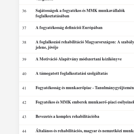
Sajátosságok a fogyatékos és MMK munkavállalók
36
foglalkoztatásában
A fogyatékosság definíciói Európában
37
A foglalkozási rehabilitáció Magyarországon: A szabály
38
jelene, jövője
A Motiváció Alapítvány módszertani kézikönyve
39
A támogatott foglalkoztatási szolgáltatás
40
Fogyatékosság és munkaerőpiac - Tanulmánygyűjtemé
41
Fogyatékos és MMK emberek munkaerő-piaci esélyeinek
42
Bevezetés a komplex rehabilitációba
43
Általános és rehabilitációs, magyar és nemzetközi munk
44