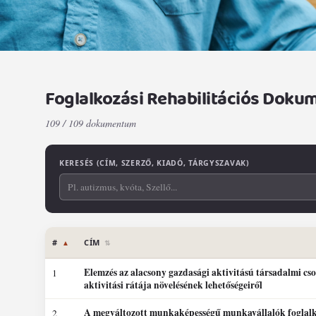
Foglalkozási Rehabilitációs Dok
109 / 109 dokumentum
KERESÉS (CÍM, SZERZŐ, KIADÓ, TÁRGYSZAVAK)
Szűrők
#
CÍM
▲
⇅
Foglalkozási rehabilitációs dokumentumok szűrhető listája
Elemzés az alacsony gazdasági aktivitású társadalmi cs
1
aktivitási rátája növelésének lehetőségeiről
A megváltozott munkaképességű munkavállalók foglal
2