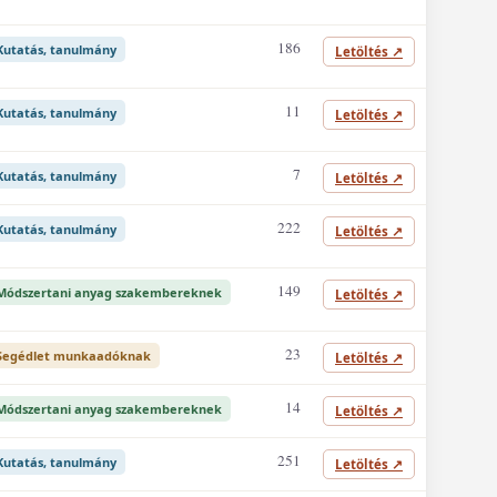
186
Kutatás, tanulmány
Letöltés
↗
11
Kutatás, tanulmány
Letöltés
↗
7
Kutatás, tanulmány
Letöltés
↗
222
Kutatás, tanulmány
Letöltés
↗
149
Módszertani anyag szakembereknek
Letöltés
↗
23
Segédlet munkaadóknak
Letöltés
↗
14
Módszertani anyag szakembereknek
Letöltés
↗
251
Kutatás, tanulmány
Letöltés
↗