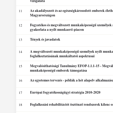
vizsgálata
Az akadályozott és az egészségkárosodott emberek életh
11
Magyarországon
Fogyatékos és megváltozott munkaképességű személyek 
12
gyakorlata a nyílt munkaerő-piacon
Tények és javaslatok
13
A megváltozott munkaképességű személyek nyílt munka
14
foglalkoztatásának munkáltatói aspektusai
Megvalósíthatósági Tanulmány EFOP-1.1.1-15 - Megvál
15
munkaképességű emberek támogatása
Az egyetemes tervezés - példák a hét alapelv alkalmazás
16
Európai fogyatékosságügyi stratégia 2010-2020
17
Foglalkozási rehabilitációt ösztönző rendszerek kilenc 
18