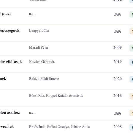
ő-piaci
n.a.
n.a.
képességűek
n.a.
Lengyel Júlia
2009
Maradi Péter
iós ellátások
2019
Kovács Gábor dr.
ének
2020
Balázs-Földi Emese
2016
Bócsi Rita, Kappel Katalin és mások
lőírásaihoz
n.a.
n.a.
rvezetek
2008
Erdős Judit, Prókai Orsolya, Juhász Attila