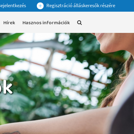
ejelentkezés
Regisztráció álláskeresők részére
Hírek
Hasznos információk
ok