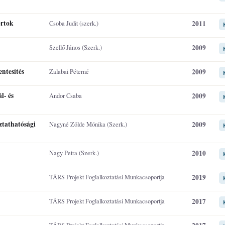
ortok
2011
Csoba Judit (szerk.)
2009
Szellő János (Szerk.)
entesítés
2009
Zalabai Péterné
l- és
2009
Andor Csaba
ztathatósági
2009
Nagyné Zölde Mónika (Szerk.)
2010
Nagy Petra (Szerk.)
2019
TÁRS Projekt Foglalkoztatási Munkacsoportja
2017
TÁRS Projekt Foglalkoztatási Munkacsoportja