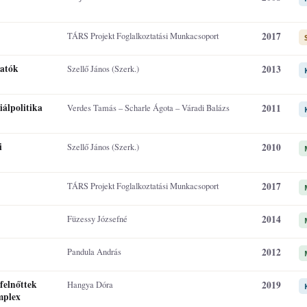
2017
TÁRS Projekt Foglalkoztatási Munkacsoport
tatók
2013
Szellő János (Szerk.)
iálpolitika
2011
Verdes Tamás – Scharle Ágota – Váradi Balázs
i
2010
Szellő János (Szerk.)
2017
TÁRS Projekt Foglalkoztatási Munkacsoport
2014
Füzessy Józsefné
2012
Pandula András
 felnőttek
2019
Hangya Dóra
mplex