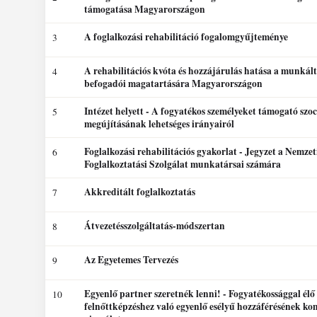
támogatása Magyarországon
A foglalkozási rehabilitáció fogalomgyűjteménye
3
A rehabilitációs kvóta és hozzájárulás hatása a munkál
4
befogadói magatartására Magyarországon
Intézet helyett - A fogyatékos személyeket támogató szoc
5
megújításának lehetséges irányairól
Foglalkozási rehabilitációs gyakorlat - Jegyzet a Nemzet
6
Foglalkoztatási Szolgálat munkatársai számára
Akkreditált foglalkoztatás
7
Átvezetésszolgáltatás-módszertan
8
Az Egyetemes Tervezés
9
Egyenlő partner szeretnék lenni! - Fogyatékossággal élő
10
felnőttképzéshez való egyenlő esélyű hozzáférésének ko