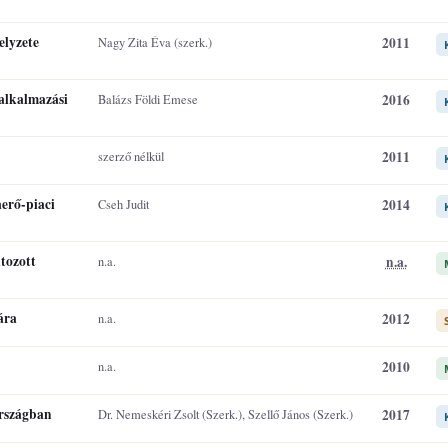
elyzete
2011
Nagy Zita Éva (szerk.)
alkalmazási
2016
Balázs Földi Emese
2011
szerző nélkül
erő-piaci
2014
Cseh Judit
tozott
n.a.
n.a.
ára
2012
n.a.
2010
n.a.
országban
2017
Dr. Nemeskéri Zsolt (Szerk.), Szellő János (Szerk.)