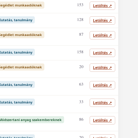
153
Segédlet munkaadóknak
Letöltés
↗
128
Kutatás, tanulmány
Letöltés
↗
87
Segédlet munkaadóknak
Letöltés
↗
158
Kutatás, tanulmány
Letöltés
↗
20
Segédlet munkaadóknak
Letöltés
↗
63
Kutatás, tanulmány
Letöltés
↗
33
Kutatás, tanulmány
Letöltés
↗
86
Módszertani anyag szakembereknek
Letöltés
↗
20
Kutatás, tanulmány