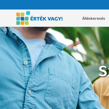
Álláskeresés
S