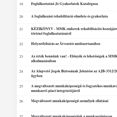
Foglalkoztatási Jó Gyakorlatok Katalógusa
19
A foglalkozási rehabilitáció elmélete és gyakorlata
20
KÉZIKÖNYV - MMK emberek rehabilitációs hozzájárul
21
történő foglalkoztatásáról
Helyzetfeltárás az Átvezetés módszertanához
22
Az érték bennünk van! - Előnyök és lehetőségek a MM
23
alkalmazásában
Az Alapvető Jogok Biztosának Jelentése az AJB-3312/2
24
ügyben
A megváltozott munkaképességű és fogyatékos munkavá
25
munkaerő-piaci integrációjáról
Megváltozott munkaképességű személyek ellátásai
26
Megváltozott munkaképességűek a munkaerőpiacon
27