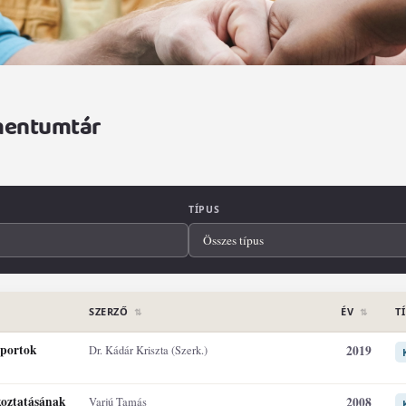
umentumtár
TÍPUS
SZERZŐ
ÉV
T
⇅
⇅
, kattintson egy sorra a részletek megtekintéséhez
oportok
2019
Dr. Kádár Kriszta (Szerk.)
koztatásának
2008
Varjú Tamás