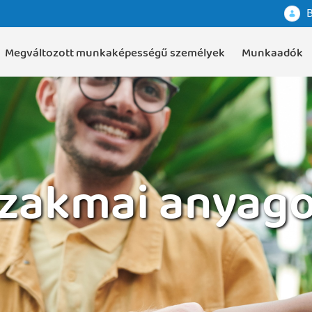
B
Megváltozott munkaképességű személyek
Munkaadók
zakmai anyag