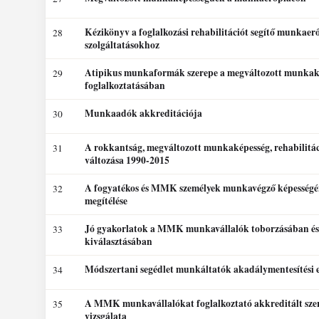
Kézikönyv a foglalkozási rehabilitációt segítő munkaer
28
szolgáltatásokhoz
Atipikus munkaformák szerepe a megváltozott munka
29
foglalkoztatásában
Munkaadók akkreditációja
30
A rokkantság, megváltozott munkaképesség, rehabilitác
31
változása 1990-2015
A fogyatékos és MMK személyek munkavégző képesség
32
megítélése
Jó gyakorlatok a MMK munkavállalók toborzásában és
33
kiválasztásában
Módszertani segédlet munkáltatók akadálymentesítési e
34
A MMK munkavállalókat foglalkoztató akkreditált sze
35
vizsgálata