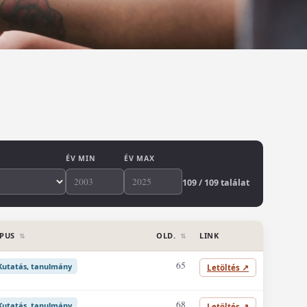
ÉV MIN
ÉV MAX
109 / 109 találat
ÍPUS
OLD.
LINK
⇅
⇅
65
Kutatás, tanulmány
Letöltés
↗
68
Kutatás, tanulmány
Letöltés
↗