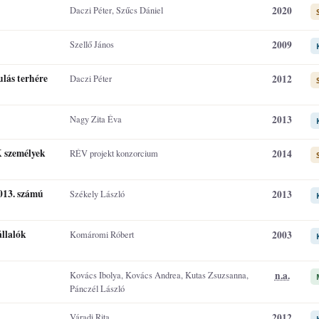
2020
Daczi Péter, Szűcs Dániel
2009
Szellő János
ás terhére
2012
Daczi Péter
2013
Nagy Zita Éva
K személyek
2014
RÉV projekt konzorcium
013. számú
2013
Székely László
llalók
2003
Komáromi Róbert
n.a.
Kovács Ibolya, Kovács Andrea, Kutas Zsuzsanna,
Pánczél László
2012
Váradi Rita