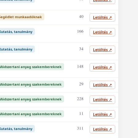
40
Segédlet munkaadóknak
Letöltés
↗
166
Kutatás, tanulmány
Letöltés
↗
34
Kutatás, tanulmány
Letöltés
↗
148
Módszertani anyag szakembereknek
Letöltés
↗
29
Módszertani anyag szakembereknek
Letöltés
↗
228
Módszertani anyag szakembereknek
Letöltés
↗
11
Módszertani anyag szakembereknek
Letöltés
↗
311
Kutatás, tanulmány
Letöltés
↗