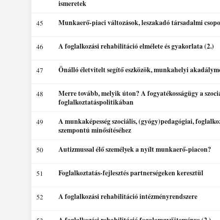
ismeretek
Munkaerő-piaci változások, leszakadó társadalmi csop
45
A foglalkozási rehabilitáció elmélete és gyakorlata (2.)
46
Önálló életvitelt segítő eszközök, munkahelyi akadálym
47
Merre tovább, melyik úton? A fogyatékosságügy a szociá
48
foglalkoztatáspolitikában
A munkaképesség szociális, (gyógy)pedagógiai, foglalko
49
szempontú minősítéséhez
Autizmussal élő személyek a nyílt munkaerő-piacon?
50
Foglalkoztatás-fejlesztés partnerségeken keresztül
51
A foglalkozási rehabilitáció intézményrendszere
52
A foglalkozási rehabilitáció fogalomgyűjteménye (2.)