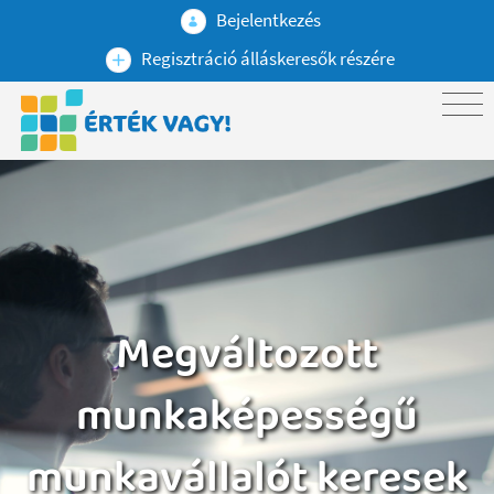
Bejelentkezés
Regisztráció álláskeresők részére
Megváltozott
munkaképességű
​​​​​​​munkavállalót keresek