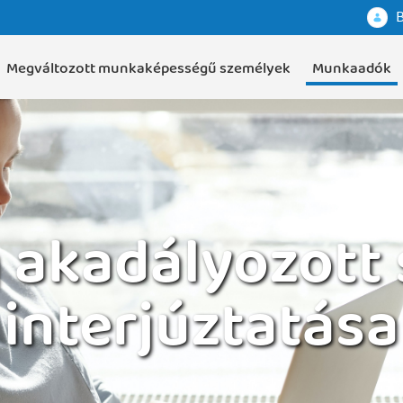
B
Megváltozott munkaképességű személyek
Munkaadók
g akadályozott
interjúztatása