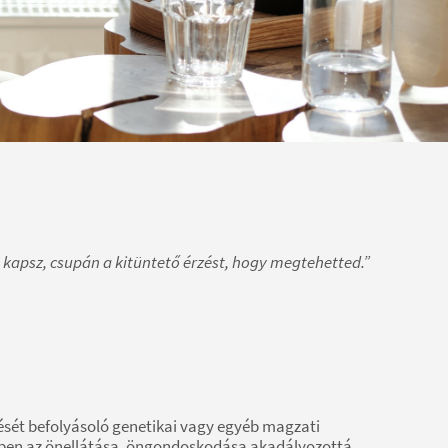
 kapsz, csupán a kitüntető érzést, hogy megtehetted.”
ését befolyásoló genetikai vagy egyéb magzati
ztében az önellátása, öngondoskodása akadályozottá