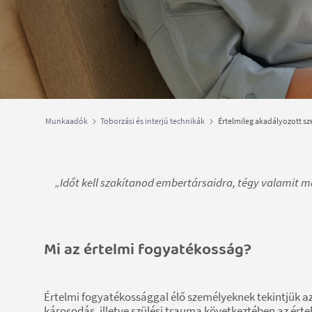
Munkaadók
Toborzási és interjú technikák
Értelmileg akadályozott sz
„Időt kell szakítanod embertársaidra, tégy valamit m
Mi az értelmi fogyatékosság?
Értelmi fogyatékossággal élő személyeknek tekintjük az
károsodás, illetve szülési trauma következtében az ér