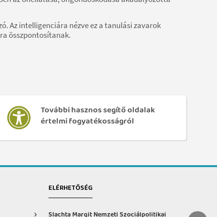
ó. Az intelligenciára nézve ez a tanulási zavarok
ára összpontosítanak.
További hasznos segítő oldalak
értelmi fogyatékosságról
ELÉRHETŐSÉG
Slachta Margit Nemzeti Szociálpolitikai