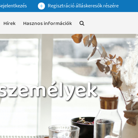
ejelentkezés
Regisztráció álláskeresők részére
Hírek
Hasznos információk
 személyek