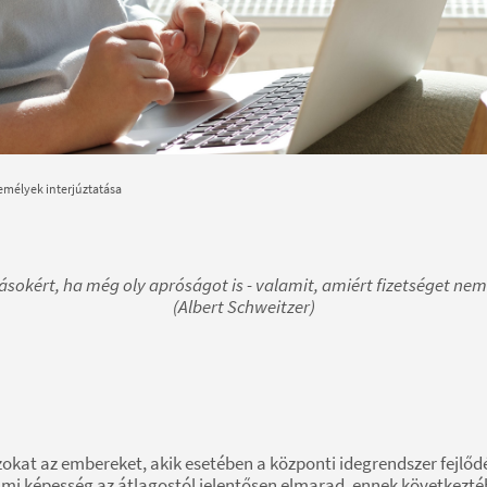
emélyek interjúztatása
ásokért, ha még oly apróságot is - valamit, amiért fizetséget nem
(Albert Schweitzer)
okat az embereket, akik esetében a központi idegrendszer fejlőd
telmi képesség az átlagostól jelentősen elmarad, ennek követke