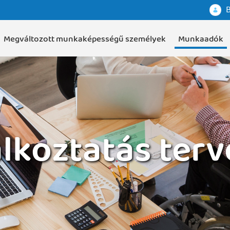
B
Megváltozott munkaképességű személyek
Munkaadók
lkoztatás ter