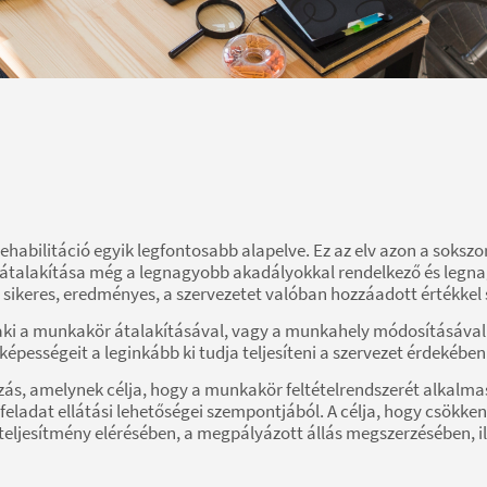
rehabilitáció egyik legfontosabb alapelve. Ez az elv azon a soksz
talakítása még a legnagyobb akadályokkal rendelkező és legna
sikeres, eredményes, a szervezetet valóban hozzáadott értékkel 
ki a munkakör átalakításával, vagy a munkahely módosításával
ességeit a leginkább ki tudja teljesíteni a szervezet érdekében
zás, amelynek célja, hogy a munkakör feltételrendszerét alka
feladat ellátási lehetőségei szempontjából. A célja, hogy csökk
eljesítmény elérésében, a megpályázott állás megszerzésében, 