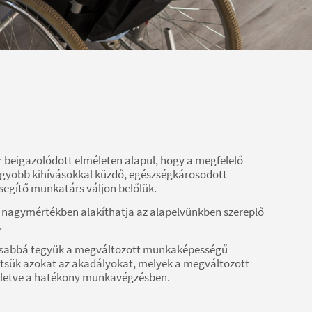
or beigazolódott elméleten alapul, hogy a megfelelő
gyobb kihívásokkal küzdő, egészségkárosodott
segítő munkatárs váljon belőlük.
 nagymértékben alakíthatja az alapelvünkben szereplő
.
lmasabbá tegyük a megváltozott munkaképességű
entsük azokat az akadályokat, melyek a megváltozott
illetve a hatékony munkavégzésben.