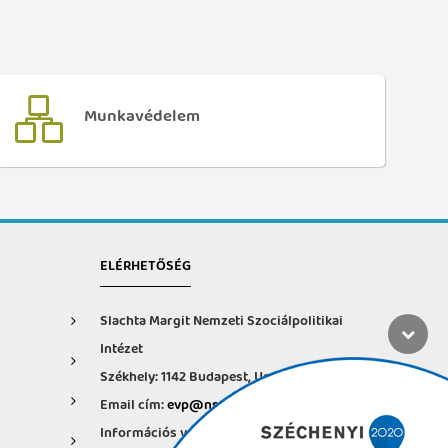
Munkavédelem
ELÉRHETŐSÉG
Slachta Margit Nemzeti Szociálpolitikai
Intézet
Székhely: 1142 Budapest, Ungvár u. 64-66.
Email cím:
evp@nszi.hu
Információs vonal: +36 30 682-6371