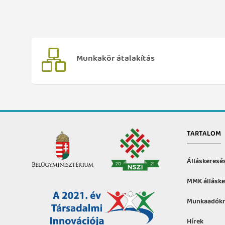
Munkakör átalakítás
TARTALOM
Álláskeresé
MMK álláske
Munkaadókn
Hírek