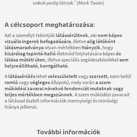
vakok pedig látnak.” (Mark Twain)
A célcsoport meghatározása:
Azt a személyt tekintjük
látássérültnek
, aki
nem képes
vizuális ingerek befogadására
, illetve
alig látóként
látásmaradványa
olyan mértékben
hiányzik
, hogy
kizárólag tapintó-halló
életmód folytatására képes
és
látása műtéti úton
, illetve speciális segédeszközökkel
sem
helyreállítható, korrigálható
.
A
látássérülés
lehet
veleszületett
vagy
szerzett,
ezen belül
romló
vagy
végleges
állapotú, mely során
a szem
működési zavarai növekvő tendenciát mutatnak vagy
teljes mértékben megszűnnek
. A szem működési zavarait
a látással észlelt információk mennyiségi és minőségi
hiánya jellemzi.
További információk