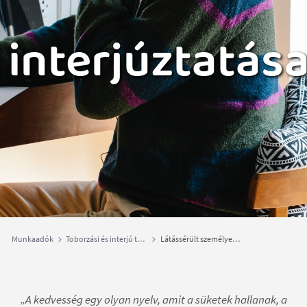
​​​​​​​ ​​​​​​​
interjúztatás
Munkaadók
Toborzási és interjú technikák
Látássérült személyek interjúztatása
„A kedvesség egy olyan nyelv, amit a süketek hallanak, a