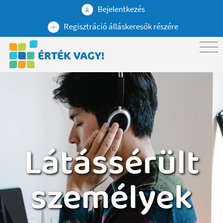
Bejelentkezés
Regisztráció álláskeresők részére
Látássérült
személyek