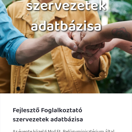
szervezetek
adatbázisa
Fejlesztő Foglalkoztató
szervezetek adatbázisa
Az évente közel 6 Mrd Ft, Belügyminisztérium által