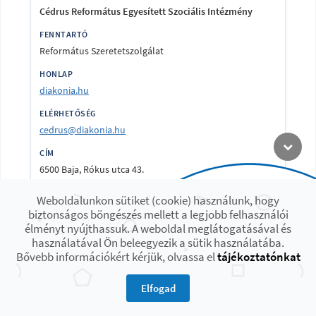
Cédrus Református Egyesített Szociális Intézmény
Református Szeretetszolgálat
diakonia.hu
cedrus@diakonia.hu
6500 Baja, Rókus utca 43.
Weboldalunkon sütiket (cookie) használunk, hogy
Tevékenység ▼
biztonságos böngészés mellett a legjobb felhasználói
élményt nyújthassuk. A weboldal meglátogatásával és
használatával Ön beleegyezik a sütik használatába.
Bővebb információkért kérjük, olvassa el
tájékoztatónkat
Elfogad
De Jó Dió Támogatott Lakhatási Szolgáltatás és
Fejlesztő Foglalkoztató