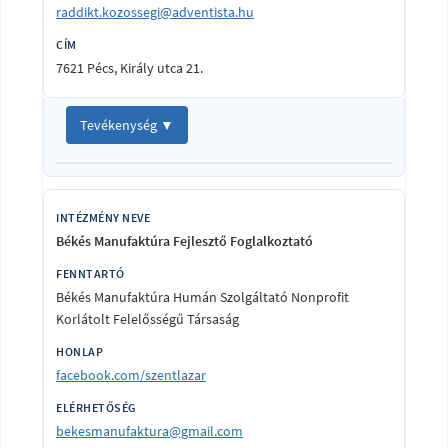
raddikt.kozossegi@adventista.hu
7621 Pécs, Király utca 21.
Tevékenység ▼
Békés Manufaktúra Fejlesztő Foglalkoztató
Békés Manufaktúra Humán Szolgáltató Nonprofit
Korlátolt Felelősségű Társaság
facebook.com/szentlazar
bekesmanufaktura@gmail.com