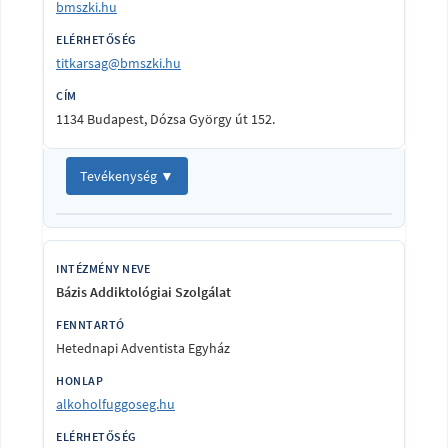
bmszki.hu
titkarsag@bmszki.hu
1134 Budapest, Dózsa György út 152.
Tevékenység ▼
Bázis Addiktológiai Szolgálat
Hetednapi Adventista Egyház
alkoholfuggoseg.hu