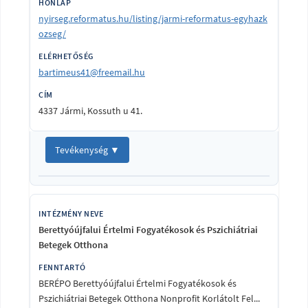
nyirseg.reformatus.hu/listing/jarmi-reformatus-egyhazk
ozseg/
bartimeus41@freemail.hu
4337 Jármi, Kossuth u 41.
Tevékenység ▼
Berettyóújfalui Értelmi Fogyatékosok és Pszichiátriai
Betegek Otthona
BERÉPO Berettyóújfalui Értelmi Fogyatékosok és
Pszichiátriai Betegek Otthona Nonprofit Korlátolt Fel...