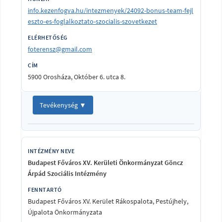
info.kezenfogva.hu/intezmenyek/24092-bonus-team-fejl
eszto-es-foglalkoztato-szocialis-szovetkezet
foterensz@gmail.com
5900 Orosháza, Október 6. utca 8.
Tevékenység ▼
Budapest Főváros XV. Kerületi Önkormányzat Göncz
Árpád Szociális Intézmény
Budapest Főváros XV. Kerület Rákospalota, Pestújhely,
Újpalota Önkormányzata