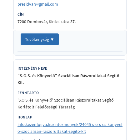
presidvar@gmail.com
7200 Dombóvár, Kinizsi utca 37.
Tevékenység ▼
"S.O.S. és Könyvelő" Szociálisan Rászorultakat Segítő
Kft.
'S.O.S. és Könyvelő' Szociálisan Rászorultakat Segítő
Korlátolt Felelősségű Társaság
info.kezenfogva.hu/intezmenyek/24045-s-o-s-es-konyvel
o-szocialisan-raszorultakat-segito-kft