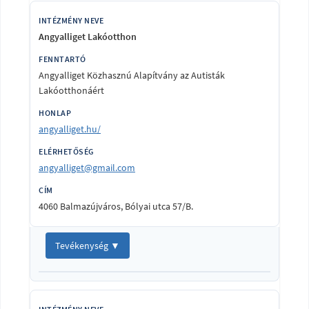
Angyalliget Lakóotthon
Angyalliget Közhasznú Alapítvány az Autisták
Lakóotthonáért
angyalliget.hu/
angyalliget@gmail.com
4060 Balmazújváros, Bólyai utca 57/B.
Tevékenység ▼