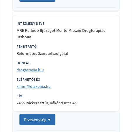
MRE Kallódó Ifjúságot Mentő Misszió Drogterápiás
Otthona
Református Szeretetszolgálat
drogterapia.hu/
kimm@diakonia.hu
2465 Ráckeresztúr, Rákóczi utca 45.
Tevékenység ▼