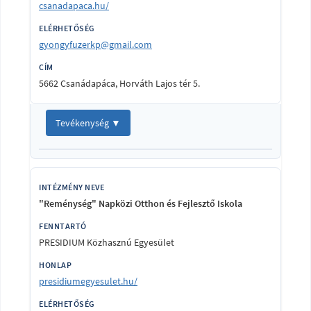
csanadapaca.hu/
gyongyfuzerkp@gmail.com
5662 Csanádapáca, Horváth Lajos tér 5.
Tevékenység ▼
"Reménység" Napközi Otthon és Fejlesztő Iskola
PRESIDIUM Közhasznú Egyesület
presidiumegyesulet.hu/