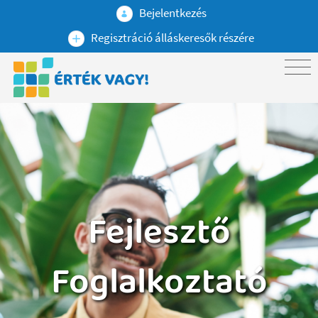
Bejelentkezés
Regisztráció álláskeresők részére
Fejlesztő
Foglalkoztató