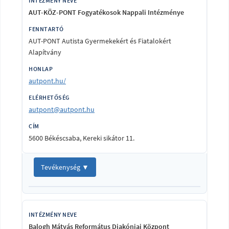
AUT-KÖZ-PONT Fogyatékosok Nappali Intézménye
AUT-PONT Autista Gyermekekért és Fiatalokért
Alapítvány
autpont.hu/
autpont@autpont.hu
5600 Békéscsaba, Kereki sikátor 11.
Tevékenység ▼
Balogh Mátyás Református Diakóniai Központ