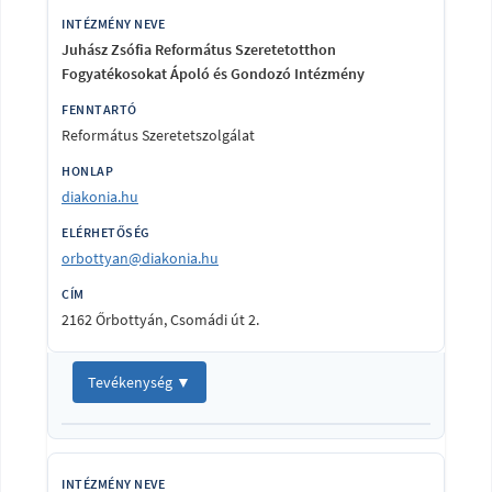
Juhász Zsófia Református Szeretetotthon
Fogyatékosokat Ápoló és Gondozó Intézmény
Református Szeretetszolgálat
diakonia.hu
orbottyan@diakonia.hu
2162 Őrbottyán, Csomádi út 2.
Tevékenység ▼