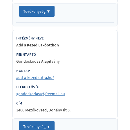
Tevékenység ▼
Add a Kezed Lakóotthon
Gondoskodás Alapítvány
add-a-kezed.extra.hu/
gondoskodasa@freemail.hu
3400 Mezőkövesd, Dohány út 8.
Tevékenység ▼