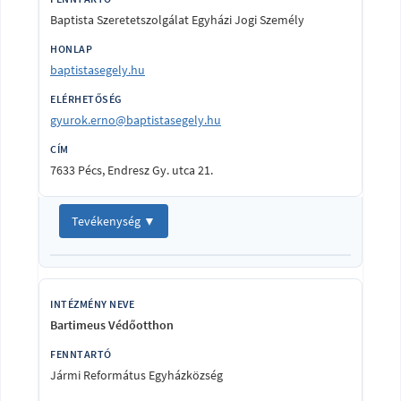
Baptista Szeretetszolgálat Egyházi Jogi Személy
baptistasegely.hu
gyurok.erno@baptistasegely.hu
7633 Pécs, Endresz Gy. utca 21.
Tevékenység ▼
Bartimeus Védőotthon
Jármi Református Egyházközség