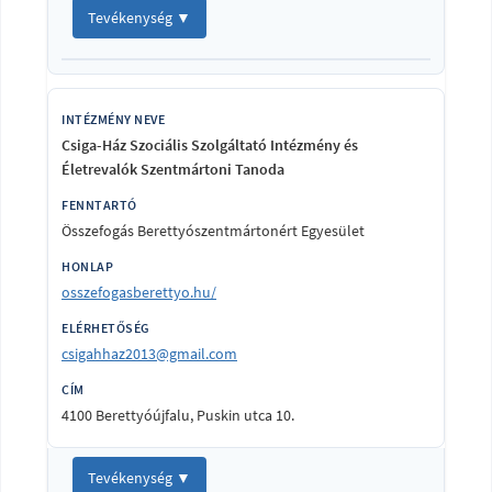
Tevékenység ▼
Csiga-Ház Szociális Szolgáltató Intézmény és
Életrevalók Szentmártoni Tanoda
Összefogás Berettyószentmártonért Egyesület
osszefogasberettyo.hu/
csigahhaz2013@gmail.com
4100 Berettyóújfalu, Puskin utca 10.
Tevékenység ▼