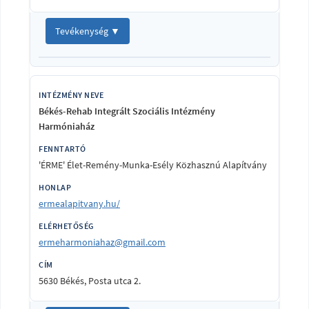
Tevékenység ▼
Békés-Rehab Integrált Szociális Intézmény
Harmóniaház
'ÉRME' Élet-Remény-Munka-Esély Közhasznú Alapítvány
ermealapitvany.hu/
ermeharmoniahaz@gmail.com
5630 Békés, Posta utca 2.