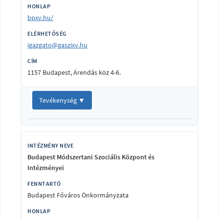
bpxv.hu/
igazgato@gaszixv.hu
1157 Budapest, Árendás köz 4-6.
Tevékenység ▼
Budapest Módszertani Szociális Központ és
Intézményei
Budapest Főváros Önkormányzata