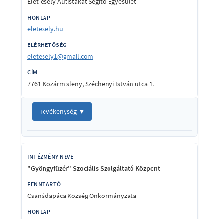
Élet-esély Autistákat Segítő Egyesület
eletesely.hu
eletesely1@gmail.com
7761 Kozármisleny, Széchenyi István utca 1.
Tevékenység ▼
"Gyöngyfüzér" Szociális Szolgáltató Központ
Csanádapáca Község Önkormányzata