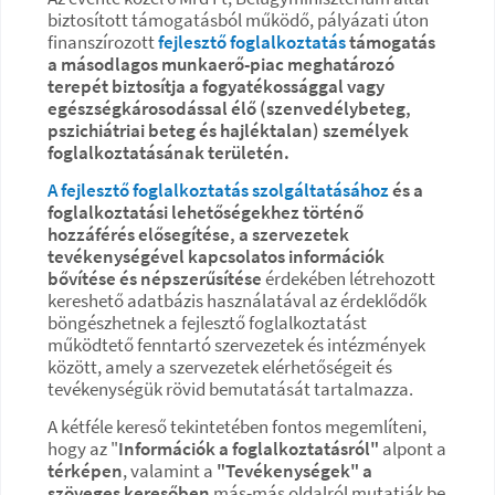
biztosított támogatásból működő, pályázati úton
finanszírozott
fejlesztő foglalkoztatás
támogatás
a másodlagos munkaerő-piac meghatározó
terepét biztosítja a fogyatékossággal vagy
egészségkárosodással élő (szenvedélybeteg,
pszichiátriai beteg és hajléktalan) személyek
foglalkoztatásának területén.
A fejlesztő foglalkoztatás szolgáltatásához
és a
foglalkoztatási lehetőségekhez történő
hozzáférés elősegítése, a szervezetek
tevékenységével kapcsolatos információk
bővítése és népszerűsítése
érdekében létrehozott
kereshető adatbázis használatával az érdeklődők
böngészhetnek a fejlesztő foglalkoztatást
működtető fenntartó szervezetek és intézmények
között, amely a szervezetek elérhetőségeit és
tevékenységük rövid bemutatását tartalmazza.
A kétféle kereső tekintetében fontos megemlíteni,
hogy az "
Információk a foglalkoztatásról"
alpont a
térképen
, valamint a
"Tevékenységek" a
szöveges keresőben
más-más oldalról mutatják be