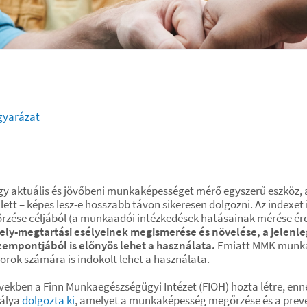
gyarázat
egy aktuális és jövőbeni munkaképességet mérő egyszerű eszköz, 
lett – képes lesz-e hosszabb távon sikeresen dolgozni. Az indexe
ése céljából (a munkaadói intézkedések hatásainak mérése érde
megtartási esélyeinek megismerése és növelése, a jelenleg
zempontjából is előnyös lehet a használata.
Emiatt MMK munkav
rok számára is indokolt lehet a használata.
 években a Finn Munkaegészségügyi Intézet (FIOH) hozta létre, e
tálya
dolgozta ki
, amelyet a munkaképesség megőrzése és a prev