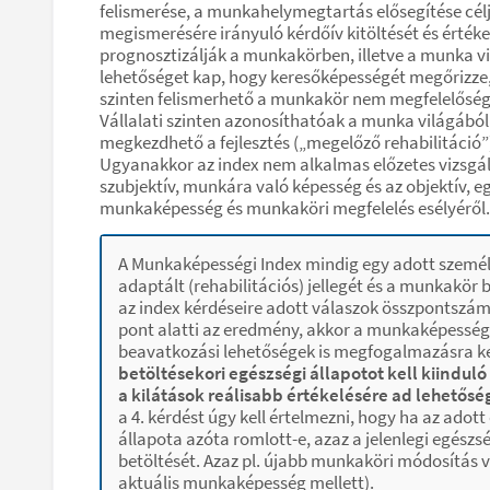
felismerése, a munkahelymegtartás elősegítése célj
megismerésére irányuló kérdőív kitöltését és érték
prognosztizálják a munkakörben, illetve a munka v
lehetőséget kap, hogy keresőképességét megőrizze,
szinten felismerhető a munkakör nem megfelelősége
Vállalati szinten azonosíthatóak a munka világából
megkezdhető a fejlesztés („megelőző rehabilitáció
Ugyanakkor az index nem alkalmas előzetes vizsgál
szubjektív, munkára való képesség és az objektív, e
munkaképesség és munkaköri megfelelés esélyéről.
A Munkaképességi Index mindig egy adott személ
adaptált (rehabilitációs) jellegét és a munkakör
az index kérdéseire adott válaszok összpontszáma 
pont alatti az eredmény, akkor a munkaképesség 
beavatkozási lehetőségek is megfogalmazásra k
betöltésekori egészségi állapotot kell kiindul
a kilátások reálisabb értékelésére ad lehetősé
a 4. kérdést úgy kell értelmezni, hogy ha az ado
állapota azóta romlott-e, azaz a jelenlegi egés
betöltését. Azaz pl. újabb munkaköri módosítás v
aktuális munkaképesség mellett).