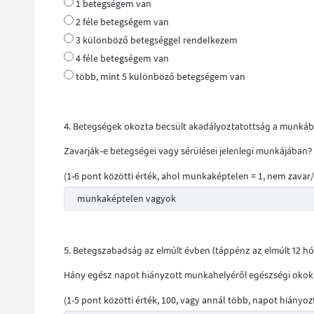
1 betegségem van
2 féle betegségem van
3 különböző betegséggel rendelkezem
4 féle betegségem van
több, mint 5 különböző betegségem van
4. Betegségek okozta becsült akadályoztatottság a munká
Zavarják-e betegségei vagy sérülései jelenlegi munkájában?
(1-6 pont közötti érték, ahol munkaképtelen = 1, nem zavar/
5. Betegszabadság az elmúlt évben (táppénz az elmúlt 12 h
Hány egész napot hiányzott munkahelyéről egészségi okokból
(1-5 pont közötti érték, 100, vagy annál több, napot hiányo