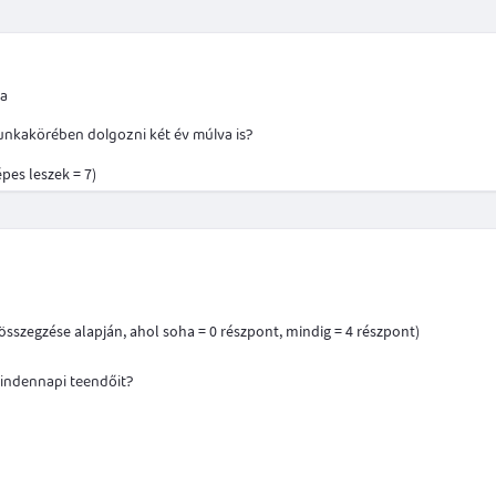
va
munkakörében dolgozni két év múlva is?
épes leszek = 7)
 összegzése alapján, ahol soha = 0 részpont, mindig = 4 részpont)
indennapi teendőit?