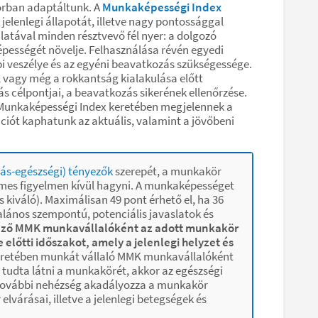
torban adaptáltunk. A
Munkaképességi Index
elenlegi állapotát, illetve nagy pontossággal
atával minden résztvevő fél nyer: a dolgozó
pességét növelje. Felhasználása révén egyedi
i veszélye és az egyéni beavatkozás szükségessége.
, vagy még a rokkantság kialakulása előtt
 célpontjai, a beavatkozás sikerének ellenőrzése.
A Munkaképességi Index keretében megjelennek a
ációt kaphatunk az aktuális, valamint a jövőbeni
zás-egészségi) tényezők
szerepét, a munkakör
demes figyelmen kívül hagyni. A munkaképességet
 kiváló). Maximálisan 49 pont érhető el, ha 36
alános szempontú, potenciális javaslatok és
kező MMK munkavállalóként az adott munkakör
lőtti időszakot, amely a jelenlegi helyzet és
 keretében munkát vállaló MMK munkavállalóként
 tudta látni a munkakörét, akkor az egészségi
y további nehézség akadályozza a munkakör
várásai, illetve a jelenlegi betegségek és