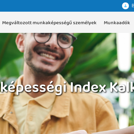
B
Megváltozott munkaképességű személyek
Munkaadók
épességi Index Kal