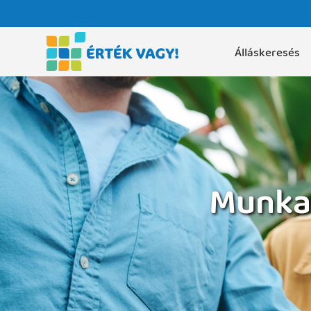
Álláskeresés
Munkak