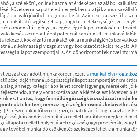
ából, a szélekörű, online használat érdekében az alábbi kalkulá
elését követően a kapott eredmények bemutatják a munkavállaló j
ilágában való jövőbeli megmaradását. Az index szakszerű használ
 a munkáltató segítséget kap, hogy termelékenységét, versenyké
 és a módosítás igénye, az egészségi állapot romlásának tovább
 való kiesés szempontjából potenciálisan érintett munkavállalók
”)a fokozott kockázatú munkakörök, a munkahigiénés beavatkozás
atnál, alkalmassági vizsgálat vagy kockázatértékelés helyett. 
gészségi állapot szempontjai is. Az időhorizontot tekintve inform
yt vizsgál egy adott munkakörben, ezért a
munkahelyi (foglalko
 betöltése idején fennálló egészségi állapot szempontját nem ér
alapján négy kategóriába lehet sorolni (gyenge, mérsékelt, jó és
fejlesztendő, amely vonatkozásában a kiértékelést követően ált
erülnek.
Fontos, hogy fennálló egészségkárosodással rendel
ó pontnak tekinteni, nem az egészségkárosodás bekövetkezése e
g.
(Pl: részmunkaidőben dolgozó, rehabilitációs foglalkoztatás
tt egészségkárosodása fennállása mellett korábban megfelelően el
zségi állapota mellett milyen újabb egészségügyi problémák, vag
agy további munkaidő csökkentés szükséges lehet-e a munkakör el