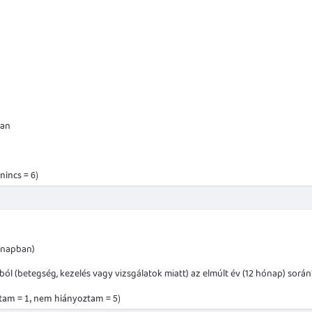
ban
nincs = 6)
ónapban)
 (betegség, kezelés vagy vizsgálatok miatt) az elmúlt év (12 hónap) során
ztam = 1, nem hiányoztam = 5)