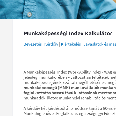
Munkaképességi Index Kalkulátor
Bevezetés
|
Kérdőív
|
Kiértékelés
|
Javaslatok és ma
A Munkaképességi Index (Work Ability Index - WAI) 
jelenlegi munkakörében – változatlan feltételek mel
munkaképességének, ezáltal megélhetésének megőrz
munkaképességű (MMK) munkavállalók munkahely-
foglalkoztatás hosszú távú kilátásainak mérése s
munkaadók, illetve munkahelyi rehabilitációs mento
A kérdőív hét kérdésből álló módszertanát a 80-as
Munkahigiénés és Foglalkozás-egészségügyi Főosz