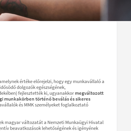
amelynek értéke előrejelzi, hogy egy munkavállaló a
t idősödő dolgozók egészségének,
kében) fejlesztették ki, ugyanakkor
megváltozott
i munkakörben történő beválás és sikeres
állalók és MMK személyeket foglalkoztató
nnek magyar változatát a Nemzeti Munkaügyi Hivatal
entív beavatkozások lehetőségének és igényének