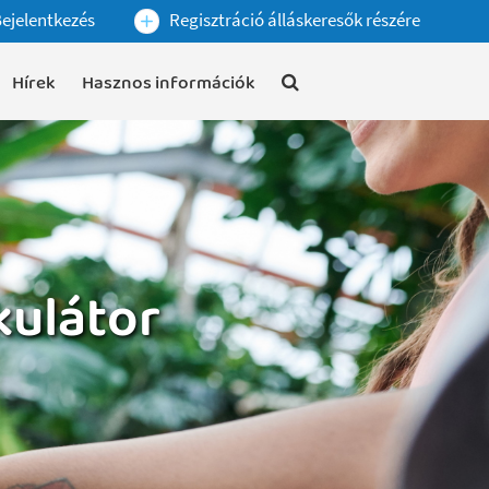
ejelentkezés
Regisztráció álláskeresők részére
Hírek
Hasznos információk
kulátor