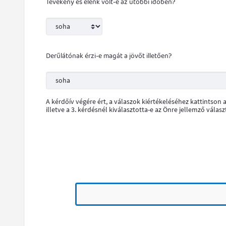
Tevékeny és élénk volt-e az utóbbi időben?
Derűlátónak érzi-e magát a jövőt illetően?
A kérdőív végére ért, a válaszok kiértékeléséhez kattintso
illetve a 3. kérdésnél kiválasztotta-e az Önre jellemző válasz