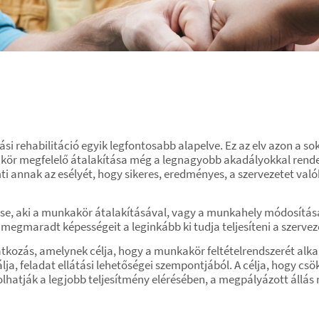
ási rehabilitáció egyik legfontosabb alapelve. Ez az elv azon a s
ör megfelelő átalakítása még a legnagyobb akadályokkal rendel
annak az esélyét, hogy sikeres, eredményes, a szervezetet való
e, aki a munkakör átalakításával, vagy a munkahely módosítás
megmaradt képességeit a leginkább ki tudja teljesíteni a szerve
atkozás, amelynek célja, hogy a munkakör feltételrendszerét 
a, feladat ellátási lehetőségei szempontjából. A célja, hogy cs
tják a legjobb teljesítmény elérésében, a megpályázott állás 