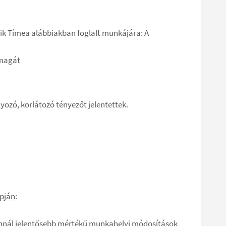
ik Tímea alábbiakban foglalt munkájára: A
 magát
ozó, korlátozó tényezőt jelentettek.
pján:
annál jelentősebb mértékű munkahelyi módosítások