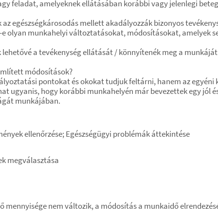
gy feladat, amelyeknek ellátásában korábbi vagy jelenlegi bete
k az egészségkárosodás mellett akadályozzák bizonyos tevékenys
e olyan munkahelyi változtatásokat, módosításokat, amelyek seg
k lehetővé a tevékenység ellátását / könnyítenék meg a munkájá
mlített módosítások?
lyoztatási pontokat és okokat tudjuk feltárni, hanem az egyéni 
at ugyanis, hogy korábbi munkahelyén már bevezettek egy jól 
ságát munkájában.
ények ellenőrzése; Egészségügyi problémák áttekintése
gek megválasztása
 mennyisége nem változik, a módosítás a munkaidő elrendezésé