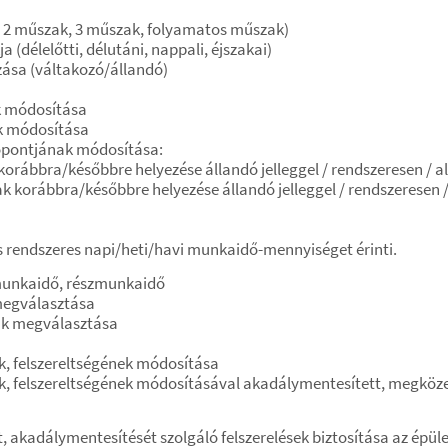
 2 műszak, 3 műszak, folyamatos műszak)
(délelőtti, délutáni, nappali, éjszakai)
ása (váltakozó/állandó)
 módosítása
k módosítása
pontjának módosítása:
rábbra/későbbre helyezése állandó jelleggel / rendszeresen / 
 korábbra/későbbre helyezése állandó jelleggel / rendszeresen 
rendszeres napi/heti/havi munkaidő-mennyiséget érinti.
munkaidő, részmunkaidő
megválasztása
ak megválasztása
, felszereltségének módosítása
 felszereltségének módosításával akadálymentesített, megköze
akadálymentesítését szolgáló felszerelések biztosítása az épület