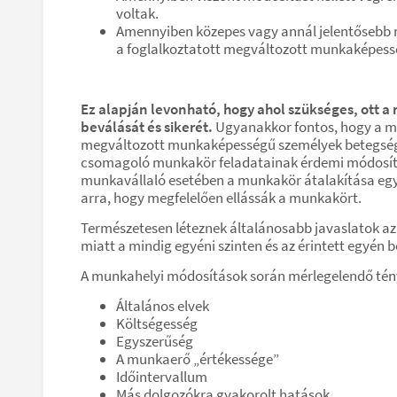
voltak.
Amennyiben közepes vagy annál jelentősebb 
a foglalkoztatott megváltozott munkaképes
Ez alapján levonható, hogy ahol szükséges, ot
beválását és sikerét.
Ugyanakkor fontos, hogy a m
megváltozott munkaképességű személyek betegség,
csomagoló munkakör feladatainak érdemi módosítás
munkavállaló esetében a munkakör átalakítása egy
arra, hogy megfelelően ellássák a munkakört.
Természetesen léteznek általánosabb javaslatok a
miatt a mindig egyéni szinten és az érintett egyé
A munkahelyi módosítások során mérlegelendő tén
Általános elvek
Költségesség
Egyszerűség
A munkaerő „értékessége”
Időintervallum
Más dolgozókra gyakorolt hatások