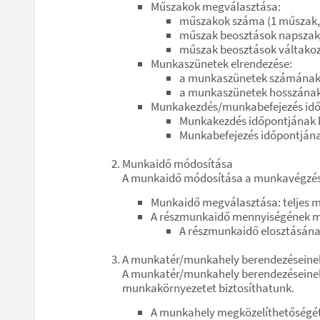
Műszakok megválasztása:
műszakok száma (1 műszak,
műszak beosztások napszakja 
műszak beosztások váltakoz
Munkaszünetek elrendezése:
a munkaszünetek számának
a munkaszünetek hosszána
Munkakezdés/munkabefejezés idő
Munkakezdés időpontjának ko
Munkabefejezés időpontjának
Munkaidő módosítása
A munkaidő módosítása a munkavégzés 
Munkaidő megválasztása: teljes 
A részmunkaidő mennyiségének 
A részmunkaidő elosztásán
A munkatér/munkahely berendezéseinek
A munkatér/munkahely berendezéseinek,
munkakörnyezetet biztosíthatunk.
A munkahely megközelíthetőségét, 