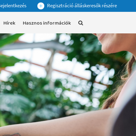
ejelentkezés
Regisztráció álláskeresők részére
Hírek
Hasznos információk
s