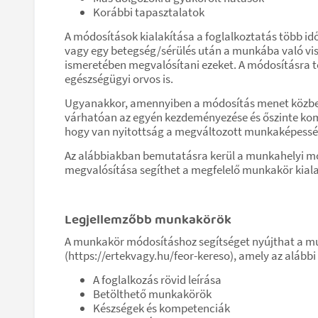
Korábbi tapasztalatok
A módosítások kialakítása a foglalkoztatás több i
vagy egy betegség/sérülés után a munkába való vis
ismeretében megvalósítani ezeket. A módosításra te
egészségügyi orvos is.
Ugyanakkor, amennyiben a módosítás menet közben,
várhatóan az egyén kezdeményezése és őszinte kommu
hogy van nyitottság a megváltozott munkaképessé
Az alábbiakban bemutatásra kerül a munkahelyi mó
megvalósítása segíthet a megfelelő munkakör kial
Legjellemzőbb munkakörök
A munkakör módosításhoz segítséget nyújthat a 
(https://ertekvagy.hu/feor-kereso), amely az aláb
A foglalkozás rövid leírása
Betölthető munkakörök
Készségek és kompetenciák