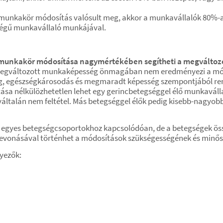
munkakör módosítás valósult meg, akkor a munkavállalók 80%-
ségű munkavállaló munkájával.
t a munkakör módosítása nagymértékében segítheti a megvált
egváltozott munkaképesség önmagában nem eredményezi a módo
 egészségkárosodás és megmaradt képesség szempontjából rend
a nélkülözhetetlen lehet egy gerincbetegséggel élő munkaválla
általán nem feltétel. Más betegséggel élők pedig kisebb-nagyob
z egyes betegségcsoportokhoz kapcsolódóan, de a betegségek öss
n bevonásával történhet a módosítások szükségességének és minő
yezők: