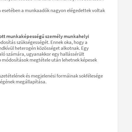
a esetében a munkaadók nagyon elégedettek voltak
ozott munkaképességű személy munkahelyi
sítás szükségességét. Ennek oka, hogy a
kívül heterogén közösséget alkotnak. Egy
ló számára, ugyanakkor egy hallássérült
b módosítások megtétele után lehetnek képesek
zetételének és megjelenési formáinak sokfélesége
ségének megállapítása.