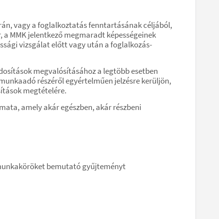
án, vagy a foglalkoztatás fenntartásának céljából,
or, a MMK jelentkező megmaradt képességeinek
sági vizsgálat előtt vagy után a foglalkozás-
dosítások megvalósításához a legtöbb esetben
 munkaadó részéről egyértelműen jelzésre kerüljön,
ítások megtételére.
mata, amely akár egészben, akár részbeni
 munkaköröket bemutató gyűjteményt