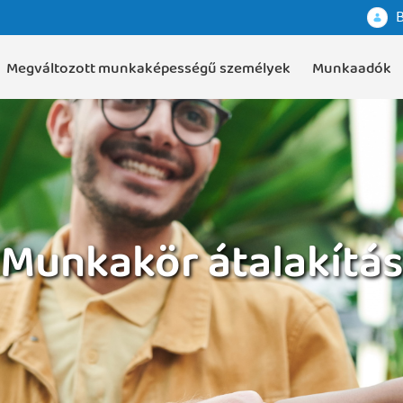
B
Megváltozott munkaképességű személyek
Munkaadók
Munkakör átalakítá