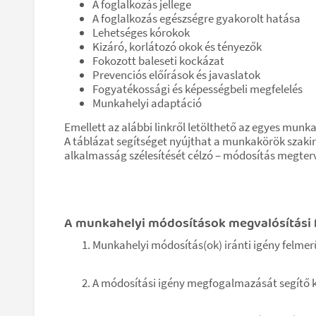
A foglalkozás jellege
A foglalkozás egészségre gyakorolt hatása
Lehetséges kórokok
Kizáró, korlátozó okok és tényezők
Fokozott baleseti kockázat
Prevenciós előírások és javaslatok
Fogyatékossági és képességbeli megfelelés
Munkahelyi adaptáció
Emellett az alábbi linkről letölthető az egyes mun
A táblázat segítséget nyújthat a munkakörök szaki
alkalmasság szélesítését célzó – módosítás megter
A munkahelyi módosítások megvalósítási 
Munkahelyi módosítás(ok) iránti igény felmer
A módosítási igény megfogalmazását segítő 