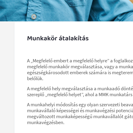
Munkakör átalakítás
A „Megfelelő embert a megfelelő helyre” a foglalkoz
megfelelő munkakör megválasztása, vagy a munkak
egészségkárosodott emberek számára is megteremti 
belőlük.
A megfelelő hely megválasztása a munkaadó döntés
szereplő „megfelelő helyet”, ahol a MMK munkatárs 
A munkahelyi módosítás egy olyan szervezeti beav
munkavállaló képességei és munkavégzési potenciálj
megváltozott munkaképességű munkavállalót gátolha
munkavégzésben.