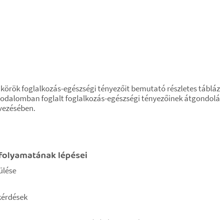
kakörök foglalkozás-egészségi tényezőit bemutató részletes táblá
rodalomban foglalt foglalkozás-egészségi tényezőinek átgondol
vezésében.
folyamatának lépései
ülése
kérdések