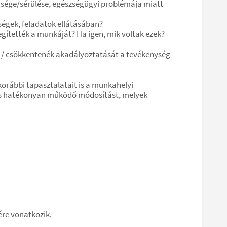
gsége/sérülése, egészségügyi problémája miatt
égek, feladatok ellátásában?
ítették a munkáját? Ha igen, mik voltak ezek?
t / csökkentenék akadályoztatását a tevékenység
korábbi tapasztalatait is a munkahelyi
és hatékonyan működő módosítást, melyek
re vonatkozik.