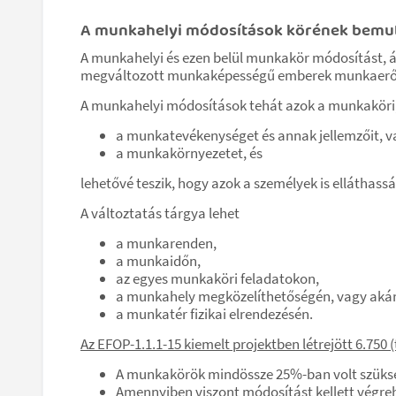
A munkahelyi módosítások körének bemu
A munkahelyi és ezen belül munkakör módosítást, á
megváltozott munkaképességű emberek munkaerő-piac
A munkahelyi módosítások tehát azok a munkaköri,
a munkatevékenységet és annak jellemzőit, v
a munkakörnyezetet, és
lehetővé teszik, hogy azok a személyek is elláthas
A változtatás tárgya lehet
a munkarenden,
a munkaidőn,
az egyes munkaköri feladatokon,
a munkahely megközelíthetőségén, vagy aká
a munkatér fizikai elrendezésén.
Az EFOP-1.1.1-15 kiemelt projektben létrejött 6.750
A munkakörök mindössze 25%-ban volt szüks
Amennyiben viszont módosítást kellett végre