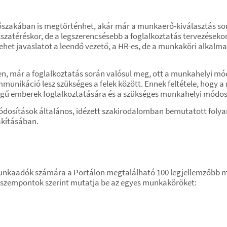
dőszakában is megtörténhet, akár már a munkaerő-kiválasztás sor
szatéréskor, de a legszerencsésebb a foglalkoztatás tervezések
het javaslatot a leendő vezető, a HR-es, de a munkaköri alkalmas
 már a foglalkoztatás során valósul meg, ott a munkahelyi mó
nikáció lesz szükséges a felek között. Ennek feltétele, hogy a
gű emberek foglalkoztatására és a szükséges munkahelyi módos
dosítások általános, idézett szakirodalomban bemutatott folya
akításában.
munkaadók számára a Portálon megtalálható 100 legjellemzőbb
bi szempontok szerint mutatja be az egyes munkaköröket: