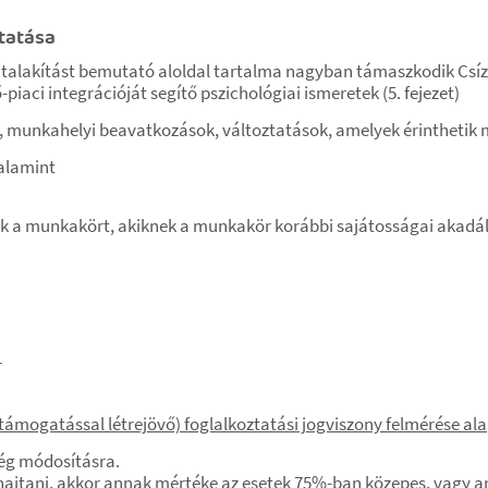
tatása
talakítást bemutató aloldal tartalma nagyban támaszkodik Csíz
i integrációját segítő pszichológiai ismeretek (5. fejezet)
 munkahelyi beavatkozások, változtatások, amelyek érinthetik
alamint
sák a munkakört, akiknek a munkakör korábbi sajátosságai akadály
r
 (támogatással létrejövő) foglalkoztatási jogviszony felmérése ala
ég módosításra.
hajtani, akkor annak mértéke az esetek 75%-ban közepes, vagy 