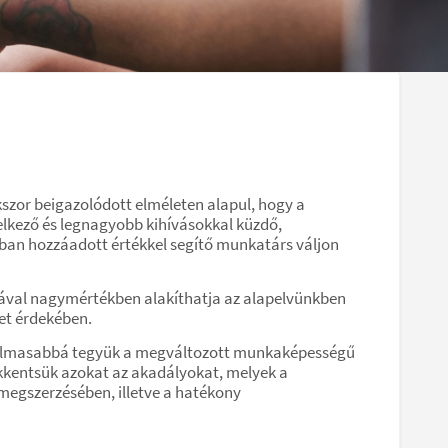
okszor beigazolódott elméleten alapul, hogy a
kező és legnagyobb kihívásokkal küzdő,
ban hozzáadott értékkel segítő munkatárs váljon
ával nagymértékben alakíthatja az alapelvünkben
zet érdekében.
alkalmasabbá tegyük a megváltozott munkaképességű
ökkentsük azokat az akadályokat, melyek a
megszerzésében, illetve a hatékony