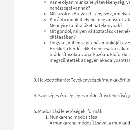
Van-e olyan munkahelyi tevékenység, va
nehézségei vannak?
Mik azok a környezeti tényezők, amelye
Korábbi munkahelyein megvalósítottak-
Mennyire találta őket hatékonynak?
Mit gondol, milyen változtatások tenné
ellátásában?
Hogyan, miben segítenék munkáját az e
Ezekkel a kérdésekkel nem csak az akadá
módosításokra vonatkozóan. Előfordulh
megszüntették az egyén akadályozott
Helyzetfeltárás: Tevékenységek/munkakörülm
Szükséges és elégséges módosítási lehetősé
Módosítási lehetőségek, formák
Munkarend módosítása
A munkarend módosításával a munkaidő