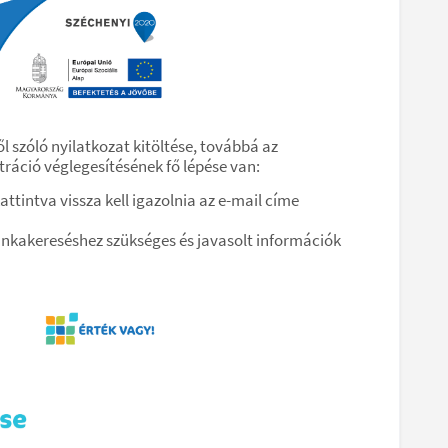
 szóló nyilatkozat kitöltése, továbbá az
ráció véglegesítésének fő lépése van:
ttintva vissza kell igazolnia az e-mail címe
 munkakereséshez szükséges és javasolt információk