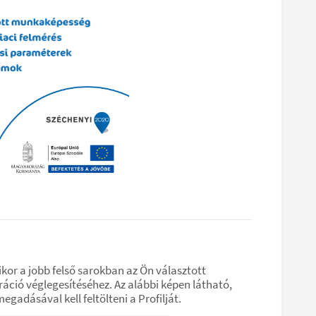
kor a jobb felső sarokban az Ön választott
áció véglegesítéséhez. Az alábbi képen látható,
gadásával kell feltölteni a Profilját.