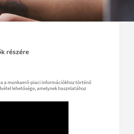
ők részére
lja a munkaerő-piaci információkhoz történő
elvétel lehetősége, amelynek hasznlatához