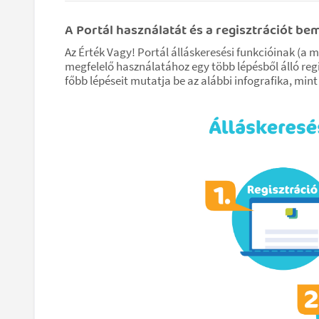
A Portál használatát és a regisztrációt be
Az Érték Vagy! Portál álláskeresési funkcióinak (
megfelelő használatához egy több lépésből álló regi
főbb lépéseit mutatja be az alábbi infografika, mint