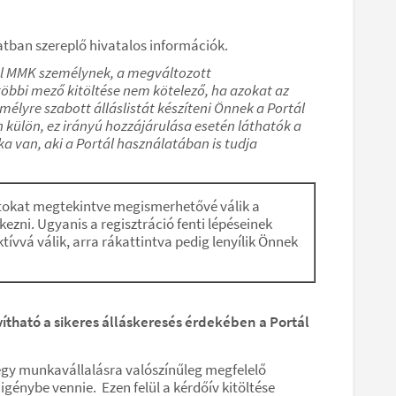
atban szereplő hivatalos információk.
l MMK személynek, a megváltozott
öbbi mező kitöltése nem kötelező, ha azokat az
yre szabott álláslistát készíteni Önnek a Portál
külön, ez irányú hozzájárulása esetén láthatók a
 van, aki a Portál használatában is tudja
atokat megtekintve megismerhetővé válik a
ezni. Ugyanis a regisztráció fenti lépéseinek
tívvá válik, arra rákattintva pedig lenyílik Önnek
tható a sikeres álláskeresés érdekében a Portál
 egy munkavállalásra valószínűleg megfelelő
igénybe vennie. Ezen felül a kérdőív kitöltése