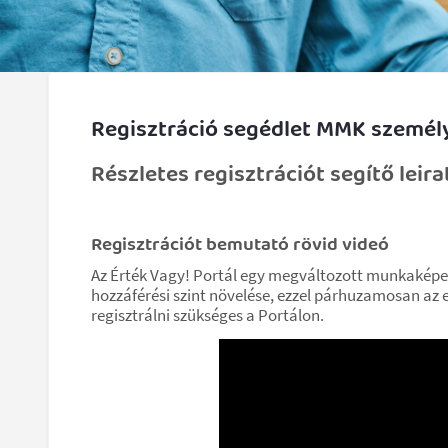
Regisztráció segédlet MMK személ
Részletes regisztrációt segítő lei
Regisztrációt bemutató rövid videó
Az Érték Vagy! Portál egy megváltozott munkaképes
hozzáférési szint növelése, ezzel párhuzamosan az
regisztrálni szükséges a Portálon.