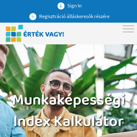
Sign In
Regisztráció álláskeresők részére
Munkaképességi
Index Kalkulátor