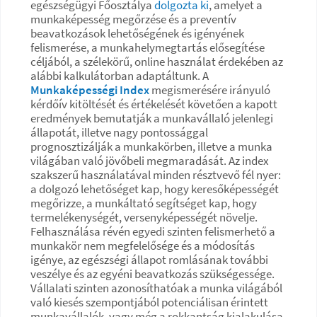
egészségügyi Főosztálya
dolgozta ki
, amelyet a
munkaképesség megőrzése és a preventív
beavatkozások lehetőségének és igényének
felismerése, a munkahelymegtartás elősegítése
céljából, a szélekörű, online használat érdekében az
alábbi kalkulátorban adaptáltunk. A
Munkaképességi Index
megismerésére irányuló
kérdőív kitöltését és értékelését követően a kapott
eredmények bemutatják a munkavállaló jelenlegi
állapotát, illetve nagy pontossággal
prognosztizálják a munkakörben, illetve a munka
világában való jövőbeli megmaradását. Az index
szakszerű használatával minden résztvevő fél nyer:
a dolgozó lehetőséget kap, hogy keresőképességét
megőrizze, a munkáltató segítséget kap, hogy
termelékenységét, versenyképességét növelje.
Felhasználása révén egyedi szinten felismerhető a
munkakör nem megfelelősége és a módosítás
igénye, az egészségi állapot romlásának további
veszélye és az egyéni beavatkozás szükségessége.
Vállalati szinten azonosíthatóak a munka világából
való kiesés szempontjából potenciálisan érintett
munkavállalók, vagy még a rokkantság kialakulása