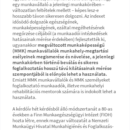
egy munkavállaló a jelenlegi munkakörében –
változatlan feltételek mellett – képes lesz-e
hosszabb távon sikeresen dolgozni. Az indexet
idősödő dolgozók egészségének,
munkaképességének, ezáltal megélhetésének
megőrzése céljából (a munkaadói intézkedések
hatásainak mérése érdekében) fejlesztették ki,
ugyanakkor
megváltozott munkaképességű
(MMK) munkavállalók munkahely-megtartási
esélyeinek megismerése és növelése, a jelenlegi
munkakörben történő beválás és sikeres
foglalkoztatás hosszú távú kilátásainak mérése
szempontjából is előnyös lehet a használata.
Emiatt MMK munkavállalók és MMK személyeket
foglalkoztató munkaadók, illetve munkahelyi
rehabilitációs mentorok számára is indokolt lehet a
használata.
A kérdőív hét kérdésből álló módszertanát a 80-as
években a Finn Munkaegészségügyi Intézet (FIOH)
hozta létre, ennek magyar változatát a Nemzeti
Munkaügyi Hivatal Munkahigiénés és Foglalkozás-