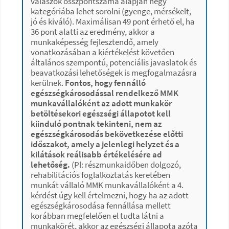
válaszok összpontszáma alapján négy
kategóriába lehet sorolni (gyenge, mérsékelt,
jó és kiváló). Maximálisan 49 pont érhető el, ha
36 pont alatti az eredmény, akkor a
munkaképesség fejlesztendő, amely
vonatkozásában a kiértékelést követően
általános szempontú, potenciális javaslatok és
beavatkozási lehetőségek is megfogalmazásra
kerülnek.
Fontos, hogy fennálló
egészségkárosodással rendelkező MMK
munkavállalóként az adott munkakör
betöltésekori egészségi állapotot kell
kiinduló pontnak tekinteni, nem az
egészségkárosodás bekövetkezése előtti
időszakot, amely a jelenlegi helyzet és a
kilátások reálisabb értékelésére ad
lehetőség.
(Pl: részmunkaidőben dolgozó,
rehabilitációs foglalkoztatás keretében
munkát vállaló MMK munkavállalóként a 4.
kérdést úgy kell értelmezni, hogy ha az adott
egészségkárosodása fennállása mellett
korábban megfelelően el tudta látni a
munkakörét, akkor az egészségi állapota azóta