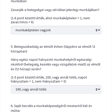
munkában
Zavarják-e betegségei vagy sérülései jelenlegi munkájában?
(1-6 pont közötti érték, ahol munkaképtelen = 1, nem
zavar/nincs = 6)
5. Betegszabadság az elmúlt évben (táppénz az elmúlt 12
hónapban)
Hány egész napot hiányzott munkahelyéről egészségi
okokból (betegség, kezelés vagy vizsgálatok miatt) az elmúlt
év (12 hónap) során?
(1-5 pont közötti érték, 100, vagy annál több, napot
hiányoztam = 1, nem hiányoztam = 5)
6. Saját becslés a munkaképességéről mostantól két év
múlva