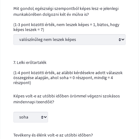
Mit gondol, egészségi szempontból képes lesz-e jelenlegi
munkakörében dolgozni két év múlva is?
(1-3 pont közötti érték, nem leszek képes = 1, biztos, hogy
képes leszek = 7)
7. Lelki erőtartalék
(1-4 pont közötti érték, az alábbi kérdésekre adott válaszok
összegzése alapján, ahol soha = 0 részpont, mindig = 4
részpont)
Képes volt-e az utóbbi időben örömmel végezni szokásos
mindennapi teendőit?
Tevékeny és élénk volt-e az utóbbi időben?