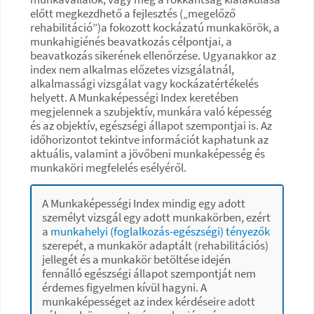
előtt megkezdhető a fejlesztés („megelőző
rehabilitáció”)a fokozott kockázatú munkakörök, a
munkahigiénés beavatkozás célpontjai, a
beavatkozás sikerének ellenőrzése. Ugyanakkor az
index nem alkalmas előzetes vizsgálatnál,
alkalmassági vizsgálat vagy kockázatértékelés
helyett. A Munkaképességi Index keretében
megjelennek a szubjektív, munkára való képesség
és az objektív, egészségi állapot szempontjai is. Az
időhorizontot tekintve információt kaphatunk az
aktuális, valamint a jövőbeni munkaképesség és
munkaköri megfelelés esélyéről.
A Munkaképességi Index mindig egy adott
személyt vizsgál egy adott munkakörben, ezért
a
munkahelyi (foglalkozás-egészségi) tényezők
szerepét, a munkakör adaptált (rehabilitációs)
jellegét és a munkakör betöltése idején
fennálló egészségi állapot szempontját nem
érdemes figyelmen kívül hagyni. A
munkaképességet az index kérdéseire adott