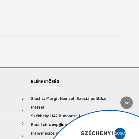
ELÉRHETŐSÉG
Slachta Margit Nemzeti Szociálpolitikai
Intézet
Székhely: 1142 Budapest, Ungvár u. 64-66.
Email cím:
evp@nszi.hu
Információs vonal: +36 30 682-6371