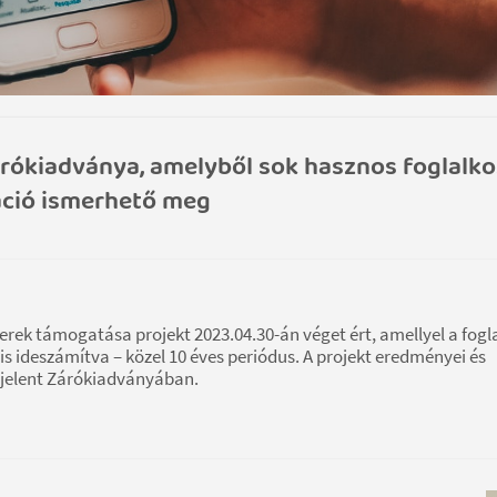
Zárókiadványa, amelyből sok hasznos foglalko
áció ismerhető meg
k támogatása projekt 2023.04.30-án véget ért, amellyel a fogl
t is ideszámítva – közel 10 éves periódus. A projekt eredményei és
gjelent Zárókiadványában.