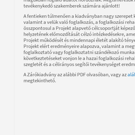
tevékenykedő szakemberek számára ajánlott!
A fentieken túlmenően a kiadványban nagy szerepet ka
valamint a velük való foglalkozás, a foglalkozási reha
összpontosul a Projekt alapvető célcsoportját kép
helyzetének előmozdítását célzó intézkedésekre, ame
Projekt működését és mindennapi életét alakító ténye
Projekt elért eredményeire alapozva, valamint a me
foglalkoztató vagy foglalkoztatni szándékozó munk
következtetéseket vonjon le a hazai foglalkozási reh
szegletét és a célirányos segítői tevékenységet ered
A Zárókiadvány az alábbi PDF olvasóban, vagy az
alá
megtekinthető.