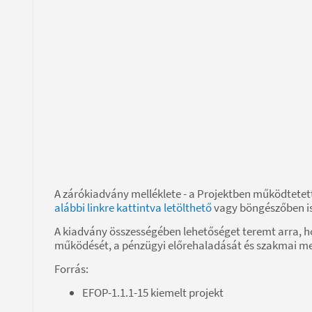
A zárókiadvány melléklete - a Projektben működtetet
alábbi linkre kattintva letölthető
vagy böngészőben i
A kiadvány összességében lehetőséget teremt arra, h
működését, a pénzügyi előrehaladását és szakmai megva
Forrás:
EFOP-1.1.1-15 kiemelt projekt