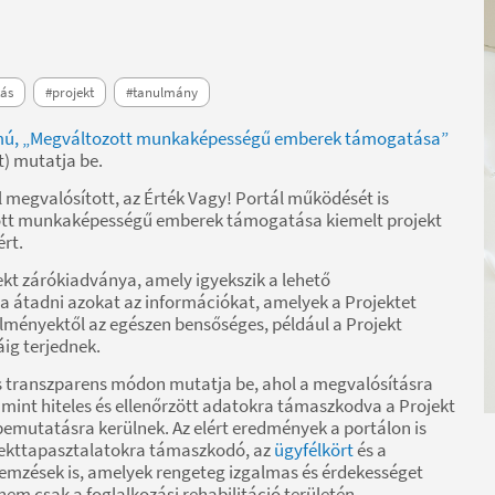
ás
#projekt
#tanulmány
ámú, „Megváltozott munkaképességű emberek támogatása”
t) mutatja be.
al megvalósított, az Érték Vagy! Portál működését is
tt munkaképességű emberek támogatása kiemelt projekt
ért.
kt zárókiadványa, amely igyekszik a lehető
 átadni azokat az információkat, amelyek a Projektet
lményektől az egészen bensőséges, például a Projekt
ig terjednek.
t is transzparens módon mutatja be, ahol a megvalósításra
lamint hiteles és ellenőrzött adatokra támaszkodva a Projekt
emutatásra kerülnek. Az elért eredmények a portálon is
jekttapasztalatokra támaszkodó, az
ügyfélkört
és a
lemzések is, amelyek rengeteg izgalmas és érdekességet
m csak a foglalkozási rehabilitáció területén