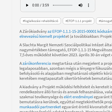
#foglalkozási rehabilitáció
#EFOP-1.1.1 projekt
#támogat
A Zárókiadvány
az EFOP-1.1.1-15-2015-00001 kódsz
elnevezésű kiemelt projekt
et (a továbbiakban: Projek
A Slachta Margit Nemzeti Szociálpolitikai Intézet ált
nagymértékben támogató, EFOP-1.1.1-15 Megváltozo
7,5 éves működést követően 2023. április 30-án véget 
A
zárókonferencia
megtartása után megjelent a proje
legalaposabban, azonban mégis a lényegre fókuszálva
befolyásoló és alapjaiban meghatározó objektív körü
keretében megtapasztalt sikertörténetek bemutatásá
A kiadvány a Projekt működési feltételeit és keretei
rendelkezésre álló forrás és annak felhasználása, va
szakmai tevékenysége és
elért eredményei
egyaránt b
bemutatásra kerülnek, egyúttal megtekinthetők pro
munkaadói partnereket
egyaránt érintő kivonatolt e
magukban foglaló adatot hordoznak. Megismerésük ne