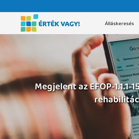
Álláskeresés
Megjelent az EFOP-1.1.1-
rehabilitá