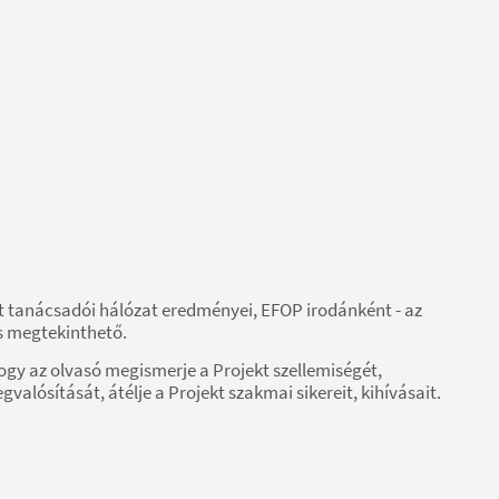
t tanácsadói hálózat eredményei, EFOP irodánként - az
s megtekinthető.
ogy az olvasó megismerje a Projekt szellemiségét,
lósítását, átélje a Projekt szakmai sikereit, kihívásait.