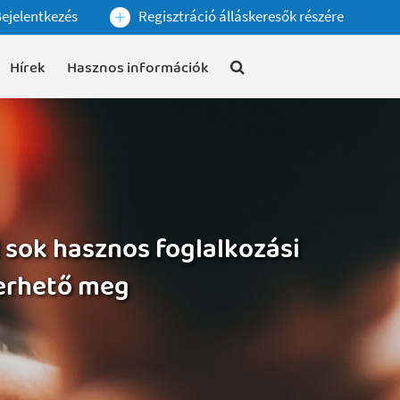
ejelentkezés
Regisztráció álláskeresők részére
Hírek
Hasznos információk
 sok hasznos foglalkozási
merhető meg