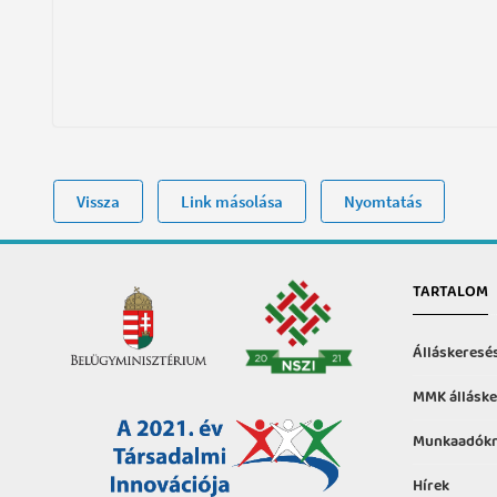
Vissza
Link másolása
Nyomtatás
TARTALOM
Álláskeresé
MMK álláske
Munkaadókn
Hírek