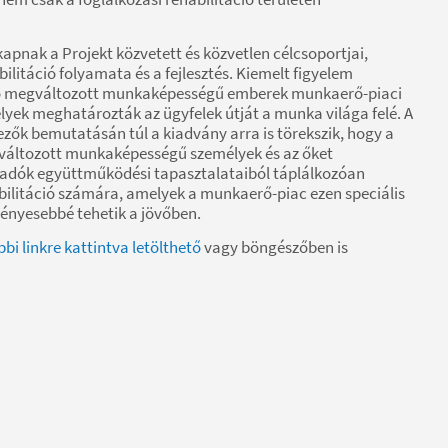
pnak a Projekt közvetett és közvetlen célcsoportjai,
bilitáció folyamata és a fejlesztés. Kiemelt figyelem
ező megváltozott munkaképességű emberek munkaerő-piaci
lyek meghatározták az ügyfelek útját a munka világa felé. A
zők bemutatásán túl a kiadvány arra is törekszik, hogy a
gváltozott munkaképességű személyek és az őket
aadók együttműködési tapasztalataiból táplálkozóan
abilitáció számára, amelyek a munkaerő-piac ezen speciális
ményesebbé tehetik a jövőben.
bbi linkre kattintva letölthető
vagy böngészőben is