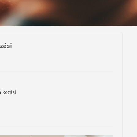
zási
alkozási