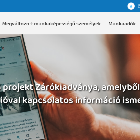
B
Megváltozott munkaképességű személyek
Munkaadók
15 projekt Zárókiadványa, amelyből
cióval kapcsolatos információ is